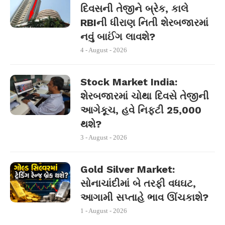
દિવસની તેજીને બ્રેક, કાલે
RBIની ધીરાણ નિતી શેરબજારમાં
નવું બાઈંગ લાવશે?
4 - August - 2026
Stock Market India:
શેરબજારમાં ચોથા દિવસે તેજીની
આગેકૂચ, હવે નિફ્ટી 25,000
થશે?
3 - August - 2026
Gold Silver Market:
સોનાચાંદીમાં બે તરફી વધઘટ,
આગામી સપ્તાહે ભાવ ઊંચકાશે?
1 - August - 2026