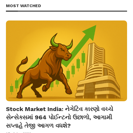
MOST WATCHED
Stock Market India: નેગેટિવ કારણો વચ્ચે
સેન્સેક્સમાં 964 પોઈન્ટનો ઉછાળો, આગામી
સપ્તાહે તેજી આગળ વધશે?