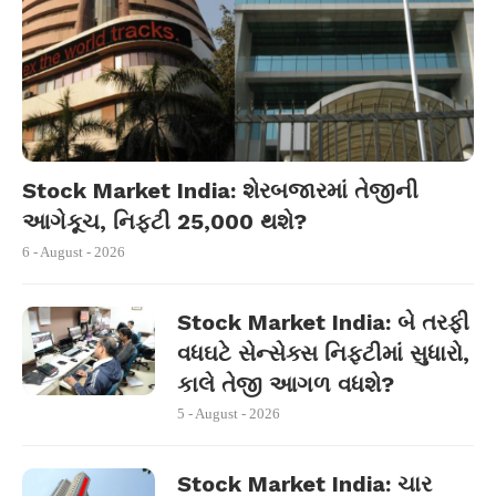
Stock Market India: શેરબજારમાં તેજીની
આગેકૂચ, નિફ્ટી 25,000 થશે?
6 - August - 2026
Stock Market India: બે તરફી
વધઘટે સેન્સેક્સ નિફ્ટીમાં સુધારો,
કાલે તેજી આગળ વધશે?
5 - August - 2026
Stock Market India: ચાર