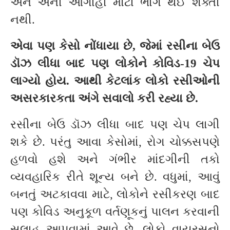
અને એની આગાહી મોટા ભાગે થઈ શક્તી
નથી.
એવા પણ કેસો નોંધાયા છે, જેમાં રસીના બેઉ
ડૉઝ લીધા બાદ પણ લોકોને કોવિડ-
19
ચેપ
લાગ્યો હોય. આથી કેટલાંક લોકો રસીઓની
અસરકારકતા અંગે સવાલો કરી રહ્યા છે.
રસીના બેઉ ડૉઝ લીધા બાદ પણ ચેપ લાગી
શકે છે. પરંતુ આવા કેસોમાં, રોગ ચોક્કસપણે
હળવો હશે અને ગંભીર માંદગીની તકો
વ્યવહારિક રીતે શૂન્ય બને છે. વધુમાં, આવું
બનતું અટકાવવા માટે, લોકોને રસીકરણ બાદ
પણ કોવિડ અનુકૂળ વર્તણૂકનું પાલન કરવાની
સલાહ આપવામાં આવે છે. લોકો વાયરસનો