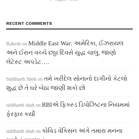
RECENT COMMENTS
Middle East War: અમેરિકા, ઈઝરાયલ
Rakesh
on
અને ઈરાન વચ્ચે છઠ્ઠા દિવસે યુદ્ધ ચાલુ, જાણો
લેટેસ્ટ અપડેટ….
તમે ખરીદેલ સોનાનો દાગીનો કેટલો
Siddharth Sheh
on
શુદ્ધ છે તે ઘરે બેઠા જાણી શકો છો
RBIએ ફિક્સ્ડ ડિપોઝિટના નિયમમાં
siddharth shah
on
ફેરફાર કર્યો
કોવિડ વેક્સિન અંગે તમારા મનના
siddharth shah
on