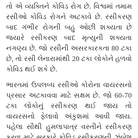
તો એ વ્યક્તિને કોવિડ રોગ છે. વિશ્વમાં તમામ
રસીઓ કોવિડ રોગને અટકાવે છે. રસીકરણ
બાદ ગંભીર રોગની બહુ ઓછી શક્યતા છે
જ્યારે રસીકરણ બાદ મૃત્યુની શક્યતા
નગણ્ય છે. જો રસીની અસરકારકતા 80 ટકા
છે, તો રસી લેનારામાંથી 20 ટકા લોકોને હળવો
કોવિડ થઈ શકે છે.
ભારતમાં ઉપલબ્ધ રસીઓ કોરોના વાયરસનો
પ્રસાર અટકાવવા માટે સક્ષમ છે. જો 60-70
ટકા લોકોનું રસીકરણ થઈ જાય તો
વાયરસનો ફેલાવો અંકુશમાં આવી જાય.
પહેલા સૌથી હુમલાપાત્ર વસ્તીને રસીકરણ
કરવા માટે સરકારે કોવિડ રસીકરણની ઝુંબેશ