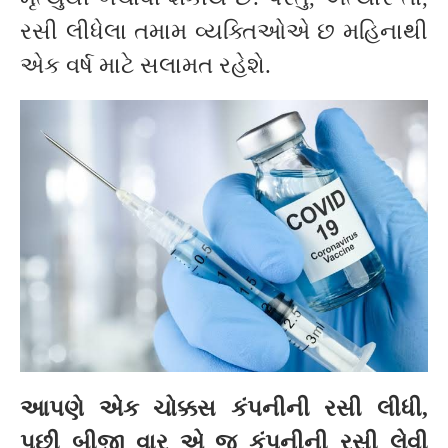
રસી લીધેલા તમામ વ્યક્તિઓએ છ મહિનાથી
એક વર્ષ માટે સલામત રહેશે.
આપણે એક ચોક્કસ કંપનીની રસી લીધી
,
પછી બીજી વાર એ જ કંપનીની રસી લેવી