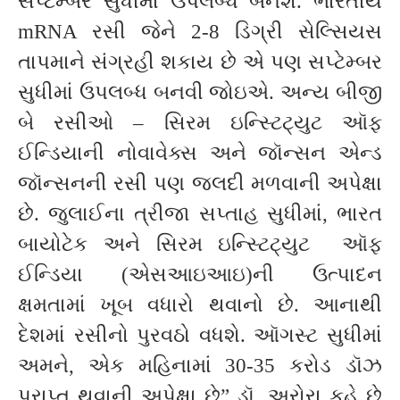
સપ્ટેમ્બર સુધીમાં ઉપલબ્ધ બનશે. ભારતીય
mRNA રસી જેને 2-8 ડિગ્રી સેલ્સિયસ
તાપમાને સંગ્રહી શકાય છે એ પણ સપ્ટેમ્બર
સુધીમાં ઉપલબ્ધ બનવી જોઇએ. અન્ય બીજી
બે રસીઓ – સિરમ ઇન્સ્ટિટ્યુટ ઑફ
ઈન્ડિયાની નોવાવેક્સ અને જૉન્સન એન્ડ
જૉન્સનની રસી પણ જલદી મળવાની અપેક્ષા
છે. જુલાઈના ત્રીજા સપ્તાહ સુધીમાં, ભારત
બાયોટેક અને સિરમ ઇન્સ્ટિટ્યુટ ઑફ
ઈન્ડિયા (એસઆઇઆઇ)ની ઉત્પાદન
ક્ષમતામાં ખૂબ વધારો થવાનો છે. આનાથી
દેશમાં રસીનો પુરવઠો વધશે. ઑગસ્ટ સુધીમાં
અમને, એક મહિનામાં 30-35 કરોડ ડૉઝ
પ્રાપ્ત થવાની અપેક્ષા છે” ડૉ. અરોરા કહે છે