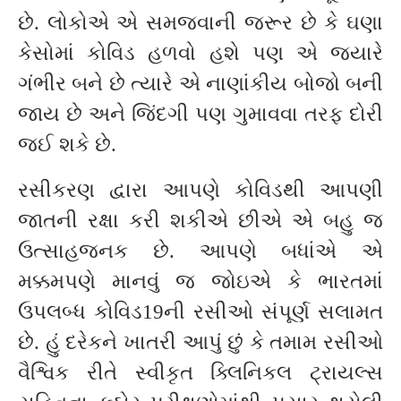
છે. લોકોએ એ સમજવાની જરૂર છે કે ઘણા
કેસોમાં કોવિડ હળવો હશે પણ એ જ્યારે
ગંભીર બને છે ત્યારે એ નાણાંકીય બોજો બની
જાય છે અને જિંદગી પણ ગુમાવવા તરફ દોરી
જઈ શકે છે.
રસીકરણ દ્વારા આપણે કોવિડથી આપણી
જાતની રક્ષા કરી શકીએ છીએ એ બહુ જ
ઉત્સાહજનક છે. આપણે બધાંએ એ
મક્કમપણે માનવું જ જોઇએ કે ભારતમાં
ઉપલબ્ધ કોવિડ19ની રસીઓ સંપૂર્ણ સલામત
છે. હું દરેકને ખાતરી આપું છું કે તમામ રસીઓ
વૈશ્વિક રીતે સ્વીકૃત ક્લિનિકલ ટ્રાયલ્સ