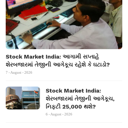
Stock Market India: આગામી સપ્તાહે
શેરબજારમાં તેજીની આગેકૂચ રહેશે કે ઘટાડો?
7 - August - 2026
Stock Market India:
શેરબજારમાં તેજીની આગેકૂચ,
નિફ્ટી 25,000 થશે?
6 - August - 2026