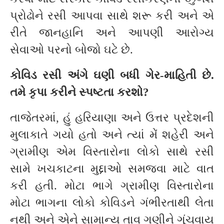
પ્રોઢોને રસી આપવા સાથે શરૂ કરી અને એ
રીતે જાનહાનિ અને આપણી આરોગ્ય
સેવાઓ પરનો બોજો ઘટે છે.
કોવિડ રસી અંગે ઘણી બધી ગેર-માહિતી છે.
તમે કૃપા કરીને સ્પષ્ટતા કરશો
?
તાજેતરમાં, હું હરિયાણા અને ઉત્તર પ્રદેશની
મુલાકાતે ગયો હતો અને ત્યાં મેં શહેરી અને
ગ્રામીણ એમ વિસ્તારોના લોકો સાથે રસી
સામે ખચકાટના મુદ્દાઓ સમજવા માટે વાત
કરી હતી. મોટા ભાગે ગ્રામીણ વિસ્તારોના
મોટા ભાગના લોકો કોવિડને ગંભીરતાથી લેતા
નથી અને એને સામાન્ય તાવ ગણીને ગૂંચવાય