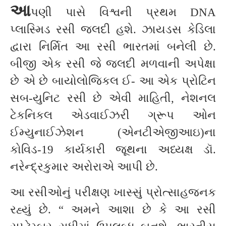
આ
પણી પાસે વિશ્વની પ્રથમ DNA
પ્લાસ્મિડ રસી જલદી હશે. ઝાયડસ કેડિલા
દ્વારા નિર્મિત આ રસી ભારતમાં બનેલી છે.
બીજી એક રસી જે જલદી મળવાની અપેક્ષા
છે એ છે બાયોલોજિકલ ઈ- આ એક પ્રોટિન
સબ-યુનિટ રસી છે એવી માહિતી, નેશનલ
ટેકનિકલ એડવાઈઝરી ગ્રૂપ ઓન
ઈમ્યુનાઈઝેશન (એનટીએજીઆઇ)ના
કોવિડ-19 કાર્યકારી જૂથના અધ્યક્ષ ડૉ.
નરેન્દ્રકુમાર અરોરાએ આપી છે.
આ રસીઓનું પરીક્ષણ ખાસ્સું પ્રોત્સાહજનક
રહ્યું છે. “ અમને આશા છે કે આ રસી