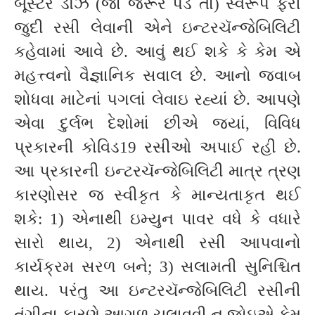
બૂસ્ટર ડૉઝ (જો જરૂર પડે તો) સ્વરૂપે ફરી
જુદી રસી લેવાની એને ઇન્ટરચૅન્જેબિલિટી
કહેવામાં આવે છે. આવું થઈ શકે કે કેમ એ
મહત્ત્વનો વૈજ્ઞાનિક સવાલ છે. આનો જવાબ
શોધવા માટેનાં પગલાં લેવાઇ રહ્યાં છે. આપણે
એવા દુર્લભ દેશોમાં છીએ જ્યાં, વિવિધ
પ્રકારની કોવિડ19 રસીઓ અપાઈ રહી છે.
આ પ્રકારની ઇન્ટરચૅન્જેબિલિટી માત્ર ત્રણ
કારણોસર જ સ્વીકૃત કે માન્યતાકૃત થઈ
શકે: 1) એનાથી ઇમ્યુન પાવર વધે કે વધારે
સારો થાય, 2) એનાથી રસી આપવાનો
કાર્યક્રમ સરળ બને; 3) સલામતી સુનિશ્ચિત
થાય. પરંતુ આ ઇન્ટરચૅન્જેબિલિટી રસીની
તંગીના કારણે આગળ ચલાવવી ન જોઇએ કેમ