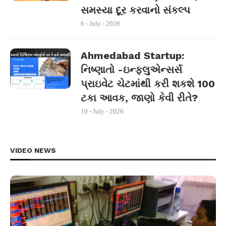
સમસ્યા દૂર કરવાનો સંકલ્પ
6 - July - 2026
Ahmedabad Startup:
નિષ્ણાતો -ઇન્ફ્લુએન્સર્સ
પ્રાઇવેટ ચેટમાંથી કરી શકશે 100
ટકા આવક, જાણો કેવી રીતે?
10 - July - 2026
VIDEO NEWS