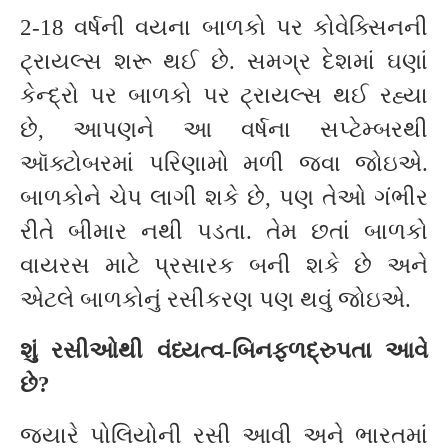
2-18 વર્ષની વયના બાળકો પર કોવેક્સિનની
ટ્રાયલ્સ શરૂ થઈ છે. સમગ્ર દેશમાં ઘણાં
કેન્દ્રો પર બાળકો પર ટ્રાયલ્સ થઈ રહ્યા
છે, આપણને આ વર્ષના સપ્ટેમ્બરથી
ઑક્ટોબરમાં પરિણામો મળી જવા જોઇએ.
બાળકોને ચેપ લાગી શકે છે, પણ તેઓ ગંભીર
રીતે બીમાર નથી પડતા. તેમ છતાં બાળકો
વાયરસ માટે પ્રસારક બની શકે છે અને
એટલે બાળકોનું રસીકરણ પણ થવું જોઇએ.
શું રસીઓથી વંધ્યત્વ-બિનફળદ્રુપતા આવે
છે
?
જ્યારે પોલિયોની રસી આવી અને ભારતમાં