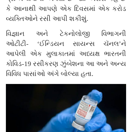
કે આનાથી આપણે એક દિવસમાં એક કરોડ
વ્યક્તિઓને રસી આપી શકીશું.
વિજ્ઞાન અને ટેકનોલોજી વિભાગની
ઓટીટી- ‘ઈન્ડિયન સાયન્સ ચૅનલ’ને
આપેલી એક મુલાકાતમાં અધ્યક્ષ ભારતની
કોવિડ-19 રસીકરણ ઝુંબેશના આ અને અન્ય
વિવિધ પાસાંઓ અંગે બોલ્યા હતા.