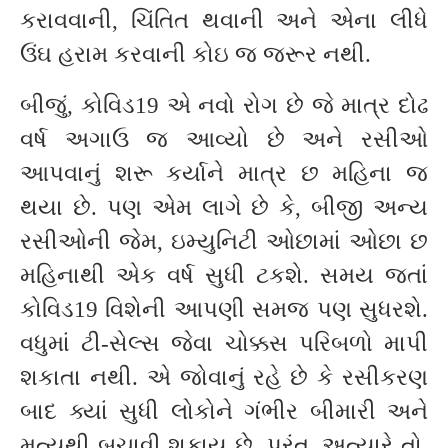
કરાવવાની, ચિંતિત થવાની અને એના લીધે
ઉંઘ હરામ કરવાની કોઇ જ જરૂર નથી.
બીજું, કોવિડ19 એ નવો રોગ છે જે માત્ર દોઢ
વર્ષ અગાઉ જ આવ્યો છે અને રસીઓ
આપવાનું શરૂ કર્યાને માત્ર છ મહિના જ
થયા છે. પણ એમ લાગે છે કે, બીજી અન્ય
રસીઓની જેમ, ઇમ્યુનિટી ઓછામાં ઓછા છ
મહિનાથી એક વર્ષ સુધી ટકશે. સમય જતાં
કોવિડ19 વિશેની આપણી સમજ પણ સુધરશે.
વધુમાં ટી-સેલ્સ જેવા ચોક્કસ પરિબળો માપી
શકાતા નથી. એ જોવાનું રહે છે કે રસીકરણ
બાદ ક્યાં સુધી લોકોને ગંભીર બીમારી અને
મૃત્યુથી બચાવી શકાય છે. પરંતુ, અત્યારે તો,