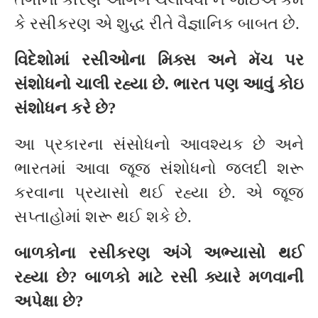
કે રસીકરણ એ શુદ્ધ રીતે વૈજ્ઞાનિક બાબત છે.
વિદેશોમાં રસીઓના મિક્સ અને મૅચ પર
સંશોધનો ચાલી રહ્યા છે. ભારત પણ આવું કોઇ
સંશોધન કરે છે
?
આ પ્રકારના સંસોધનો આવશ્યક છે અને
ભારતમાં આવા જૂજ સંશોધનો જલદી શરૂ
કરવાના પ્રયાસો થઈ રહ્યા છે. એ જૂજ
સપ્તાહોમાં શરૂ થઈ શકે છે.
બાળકોના રસીકરણ અંગે અભ્યાસો થઈ
રહ્યા છે
?
બાળકો માટે રસી ક્યારે મળવાની
અપેક્ષા છે
?