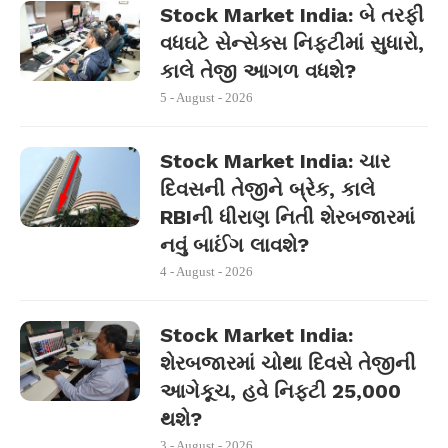
Stock Market India: બે તરફી
વધઘટે સેન્સેક્સ નિફ્ટીમાં સુધારો,
કાલે તેજી આગળ વધશે?
5 - August - 2026
Stock Market India: ચાર
દિવસની તેજીને બ્રેક, કાલે
RBIની ધીરાણ નિતી શેરબજારમાં
નવું બાઈંગ લાવશે?
4 - August - 2026
Stock Market India:
શેરબજારમાં ચોથા દિવસે તેજીની
આગેકૂચ, હવે નિફ્ટી 25,000
થશે?
3 - August - 2026