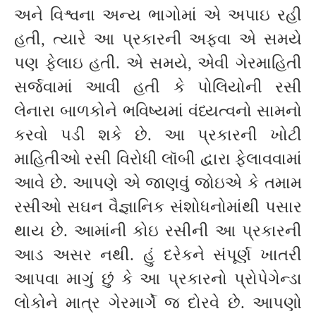
અને વિશ્વના અન્ય ભાગોમાં એ અપાઇ રહી
હતી, ત્યારે આ પ્રકારની અફવા એ સમયે
પણ ફેલાઇ હતી. એ સમયે, એવી ગેરમાહિતી
સર્જવામાં આવી હતી કે પોલિયોની રસી
લેનારા બાળકોને ભવિષ્યમાં વંધ્યત્વનો સામનો
કરવો પડી શકે છે. આ પ્રકારની ખોટી
માહિતીઓ રસી વિરોધી લૉબી દ્વારા ફેલાવવામાં
આવે છે. આપણે એ જાણવું જોઇએ કે તમામ
રસીઓ સઘન વૈજ્ઞાનિક સંશોધનોમાંથી પસાર
થાય છે. આમાંની કોઇ રસીની આ પ્રકારની
આડ અસર નથી. હું દરેકને સંપૂર્ણ ખાતરી
આપવા માગું છું કે આ પ્રકારનો પ્રોપેગેન્ડા
લોકોને માત્ર ગેરમાર્ગે જ દોરવે છે. આપણો