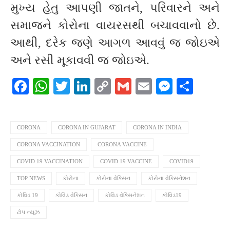
મુખ્ય હેતુ આપણી જાતને, પરિવારને અને
સમાજને કોરોના વાયરસથી બચાવવાનો છે.
આથી, દરેક જણે આગળ આવવું જ જોઇએ
અને રસી મૂકાવવી જ જોઇએ.
Facebook
WhatsApp
Twitter
LinkedIn
Copy
Gmail
Email
Messeng
Shar
Link
CORONA
CORONA IN GUJARAT
CORONA IN INDIA
CORONA VACCINATION
CORONA VACCINE
COVID 19 VACCINATION
COVID 19 VACCINE
COVID19
TOP NEWS
કોરોના
કોરોના વેક્સિન
કોરોના વેક્સિનેશન
કોવિડ 19
કોવિડ વેક્સિન
કોવિડ વેક્સિનેશન
કોવિડ19
ટોપ ન્યૂઝ