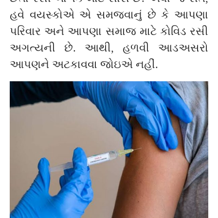
હવે વયસ્કોએ એ સમજવાનું છે કે આપણા
પરિવાર અને આપણા સમાજ માટે કોવિડ રસી
અગત્યની છે. આથી, હળવી આડઅસરો
આપણને અટકાવવા જોઇએ નહીં.