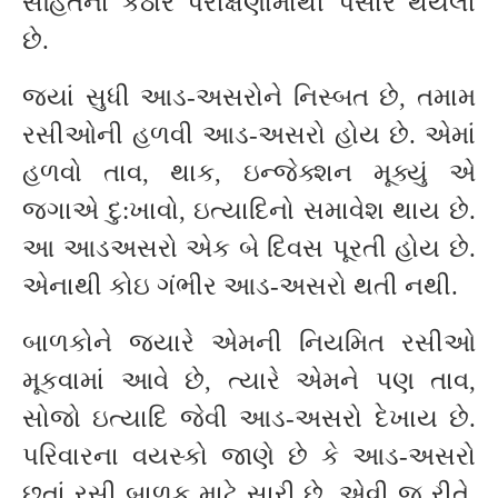
સહિતના કઠોર પરીક્ષણોમાંથી પસાર થયેલી
છે.
જ્યાં સુધી આડ-અસરોને નિસ્બત છે, તમામ
રસીઓની હળવી આડ-અસરો હોય છે. એમાં
હળવો તાવ, થાક, ઇન્જેક્શન મૂક્યું એ
જગાએ દુ:ખાવો, ઇત્યાદિનો સમાવેશ થાય છે.
આ આડઅસરો એક બે દિવસ પૂરતી હોય છે.
એનાથી કોઇ ગંભીર આડ-અસરો થતી નથી.
બાળકોને જ્યારે એમની નિયમિત રસીઓ
મૂકવામાં આવે છે, ત્યારે એમને પણ તાવ,
સોજો ઇત્યાદિ જેવી આડ-અસરો દેખાય છે.
પરિવારના વયસ્કો જાણે છે કે આડ-અસરો
છતાં રસી બાળક માટે સારી છે. એવી જ રીતે,