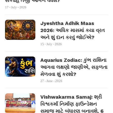
સપ્તાહે તેજી આગળ વધશે?
17 - July - 2026
Jyeshtha Adhik Maas
2026: અધિક માસમાં કયા વ્રત
અને શું દાન કરવું જોઈએ?
15 - July - 2026
Aquarius Zodiac: કુંભ રાશિના
આગવા લક્ષણો જાણીએ, સફળતા
મેળવવા શું કરશો?
27 - June - 2026
Vishwakarma Samaj: શ્રી
વિશ્વકર્મા નિર્માણ ફાઉન્ડેશન
સમાજ માટે બંધારણ બનાવશે, 6