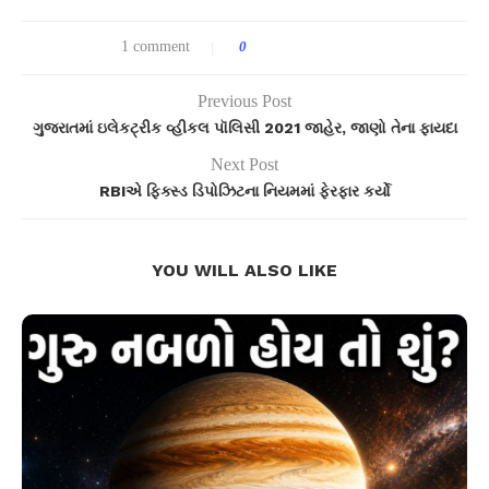
1 comment
0
Previous Post
ગુજરાતમાં ઇલેકટ્રીક વ્હીકલ પૉલિસી 2021 જાહેર, જાણો તેના ફાયદા
Next Post
RBIએ ફિક્સ્ડ ડિપોઝિટના નિયમમાં ફેરફાર કર્યો
YOU WILL ALSO LIKE