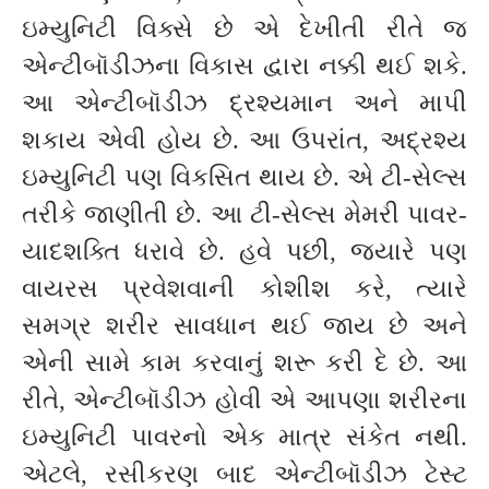
ઇમ્યુનિટી વિક્સે છે એ દેખીતી રીતે જ
એન્ટીબૉડીઝના વિકાસ દ્વારા નક્કી થઈ શકે.
આ એન્ટીબૉડીઝ દ્રશ્યમાન અને માપી
શકાય એવી હોય છે. આ ઉપરાંત, અદ્રશ્ય
ઇમ્યુનિટી પણ વિકસિત થાય છે. એ ટી-સેલ્સ
તરીકે જાણીતી છે. આ ટી-સેલ્સ મેમરી પાવર-
યાદશક્તિ ધરાવે છે. હવે પછી, જ્યારે પણ
વાયરસ પ્રવેશવાની કોશીશ કરે, ત્યારે
સમગ્ર શરીર સાવધાન થઈ જાય છે અને
એની સામે કામ કરવાનું શરૂ કરી દે છે. આ
રીતે, એન્ટીબૉડીઝ હોવી એ આપણા શરીરના
ઇમ્યુનિટી પાવરનો એક માત્ર સંકેત નથી.
એટલે, રસીકરણ બાદ એન્ટીબૉડીઝ ટેસ્ટ