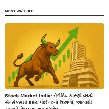
MOST WATCHED
Stock Market India: નેગેટિવ કારણો વચ્ચે
સેન્સેક્સમાં 964 પોઈન્ટનો ઉછાળો, આગામી