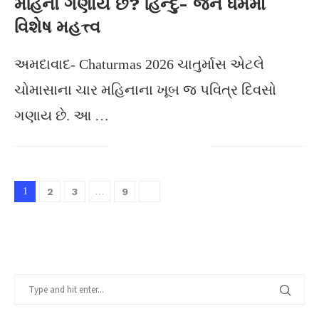
મહિનો ગણાય છે? હિન્દુ- જૈન ધર્મમાં
વિશેષ મહત્ત્વ
અમદાવાદ- Chaturmas 2026 ચાતુર્માસ એટલે
ચોમાસાના ચાર મહિનાના ખૂબ જ પવિત્ર દિવસો
ગણાય છે. આ …
1
2
3
…
9