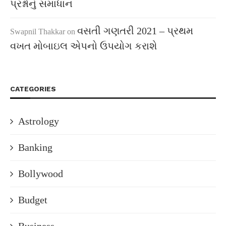
પ્રશ્નોનું સમાધાન
વસતી ગણતરી 2021 – પ્રથમ
Swapnil Thakkar
on
વખત મોબાઇલ એપનો ઉપયોગ કરાશે
CATEGORIES
Astrology
Banking
Bollywood
Budget