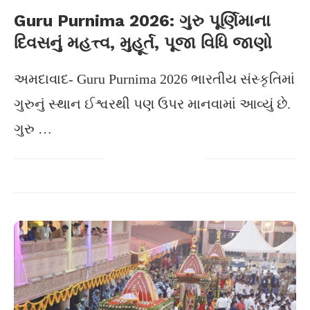
Guru Purnima 2026: ગુરુ પૂર્ણિમાના
દિવસનું મહત્ત્વ, મુહૂર્ત, પૂજા વિધિ જાણો
અમદાવાદ- Guru Purnima 2026 ભારતીય સંસ્કૃતિમાં
ગુરુનું સ્થાન ઈશ્વરથી પણ ઉપર માનવામાં આવ્યું છે.
ગુરુ …