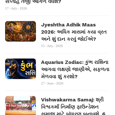
સપ્તાહે તેજી આગળ વધશે?
17 - July - 2026
Jyeshtha Adhik Maas
2026: અધિક માસમાં કયા વ્રત
અને શું દાન કરવું જોઈએ?
15 - July - 2026
Aquarius Zodiac: કુંભ રાશિના
આગવા લક્ષણો જાણીએ, સફળતા
મેળવવા શું કરશો?
27 - June - 2026
Vishwakarma Samaj: શ્રી
વિશ્વકર્મા નિર્માણ ફાઉન્ડેશન
સમાજ માટે બંધારણ બનાવશે, 6