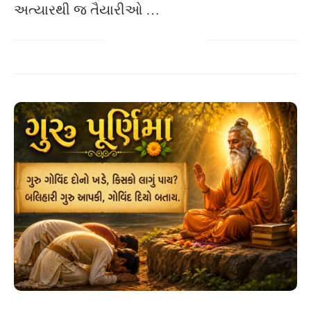
અત્યારથી જ તૈયારીઓ …