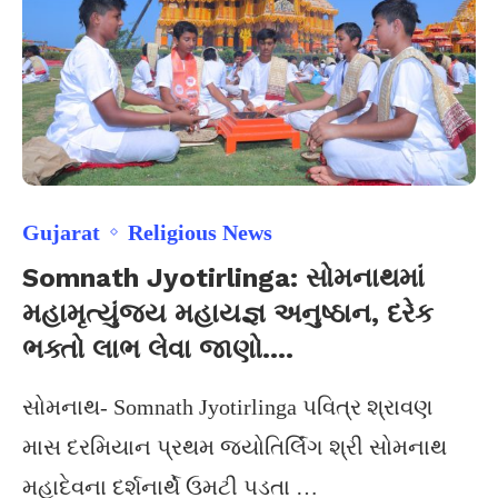
Gujarat
Religious News
Somnath Jyotirlinga: સોમનાથમાં
મહામૃત્યુંજય મહાયજ્ઞ અનુષ્ઠાન, દરેક
ભક્તો લાભ લેવા જાણો….
સોમનાથ- Somnath Jyotirlinga પવિત્ર શ્રાવણ
માસ દરમિયાન પ્રથમ જ્યોતિર્લિંગ શ્રી સોમનાથ
મહાદેવના દર્શનાર્થે ઉમટી પડતા …