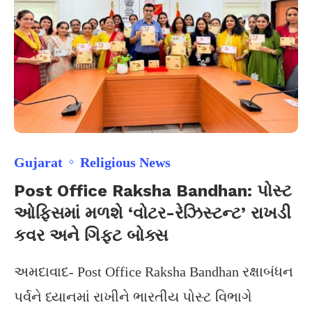
Gujarat
Religious News
Post Office Raksha Bandhan: પોસ્ટ
ઓફિસમાં મળશે ‘વોટર-રેઝિસ્ટન્ટ’ રાખડી
કવર અને ગિફ્ટ બોક્સ
અમદાવાદ- Post Office Raksha Bandhan રક્ષાબંધન
પર્વને ધ્યાનમાં રાખીને ભારતીય પોસ્ટ વિભાગે