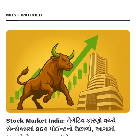
MOST WATCHED
Stock Market India: નેગેટિવ કારણો વચ્ચે
સેન્સેક્સમાં 964 પોઈન્ટનો ઉછાળો, આગામી