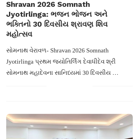
Shravan 2026 Somnath
Jyotirlinga: ભજન ભોજન અને
ભક્તિનો 30 દિવસીય શ્રાવણ શિવ
મહોત્સવ
સોમનાથ વેરાવળ- Shravan 2026 Somnath
Jyotirlinga પ્રથમ જ્યોતિર્લિંગ દેવાધીદેવ શ્રી
સોમનાથ મહાદેવના સાનિધ્યમાં 30 દિવસીય …