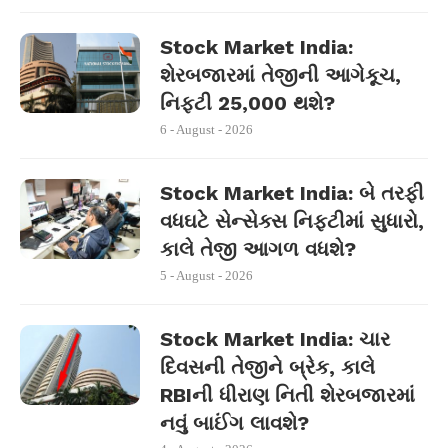
Stock Market India:
શેરબજારમાં તેજીની આગેકૂચ,
નિફ્ટી 25,000 થશે?
6 - August - 2026
Stock Market India: બે તરફી
વધઘટે સેન્સેક્સ નિફ્ટીમાં સુધારો,
કાલે તેજી આગળ વધશે?
5 - August - 2026
Stock Market India: ચાર
દિવસની તેજીને બ્રેક, કાલે
RBIની ધીરાણ નિતી શેરબજારમાં
નવું બાઈંગ લાવશે?