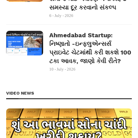
સમસ્યા દૂર કરવાનો સંકલ્પ
6 - July - 2026
Ahmedabad Startup:
નિષ્ણાતો -ઇન્ફ્લુએન્સર્સ
પ્રાઇવેટ ચેટમાંથી કરી શકશે 100
ટકા આવક, જાણો કેવી રીતે?
10 - July - 2026
VIDEO NEWS