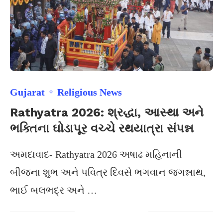
Gujarat
Religious News
Rathyatra 2026: શ્રદ્ધા, આસ્થા અને
ભક્તિના ઘોડાપૂર વચ્ચે રથયાત્રા સંપન્ન
અમદાવાદ- Rathyatra 2026 અષાઢ મહિનાની
બીજના શુભ અને પવિત્ર દિવસે ભગવાન જગન્નાથ,
ભાઈ બલભદ્ર અને …