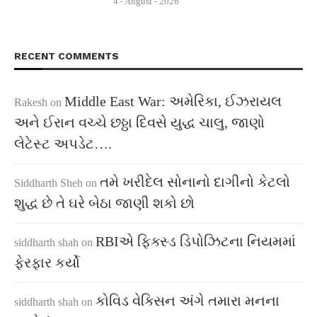
4 - August - 2026
RECENT COMMENTS
Middle East War: અમેરિકા, ઈઝરાયલ
Rakesh
on
અને ઈરાન વચ્ચે છઠ્ઠા દિવસે યુદ્ધ ચાલુ, જાણો
લેટેસ્ટ અપડેટ….
તમે ખરીદેલ સોનાનો દાગીનો કેટલો
Siddharth Sheh
on
શુદ્ધ છે તે ઘરે બેઠા જાણી શકો છો
RBIએ ફિક્સ્ડ ડિપોઝિટના નિયમમાં
siddharth shah
on
ફેરફાર કર્યો
કોવિડ વેક્સિન અંગે તમારા મનના
siddharth shah
on