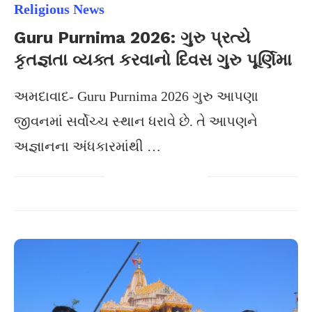
Religious News
Guru Purnima 2026: ગુરુ પ્રત્યે
કૃતજ્ઞતા વ્યક્ત કરવાનો દિવસ ગુરુ પૂર્ણિમા
અમદાવાદ- Guru Purnima 2026 ગુરુ આપણા
જીવનમાં સર્વોચ્ચ સ્થાન ધરાવે છે. તે આપણને
અજ્ઞાનના અંધકારમાંથી …