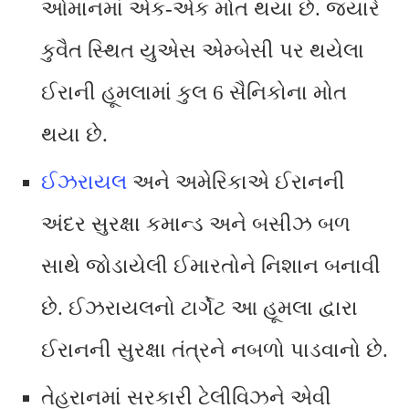
ઓમાનમાં એક-એક મોત થયા છે. જ્યારે
કુવૈત સ્થિત યુએસ એમ્બેસી પર થયેલા
ઈરાની હૂમલામાં કુલ 6 સૈનિકોના મોત
થયા છે.
ઈઝરાયલ
અને અમેરિકાએ ઈરાનની
અંદર સુરક્ષા કમાન્ડ અને બસીઝ બળ
સાથે જોડાયેલી ઈમારતોને નિશાન બનાવી
છે. ઈઝરાયલનો ટાર્ગેટ આ હૂમલા દ્વારા
ઈરાનની સુરક્ષા તંત્રને નબળો પાડવાનો છે.
તેહરાનમાં સરકારી ટેલીવિઝને એવી