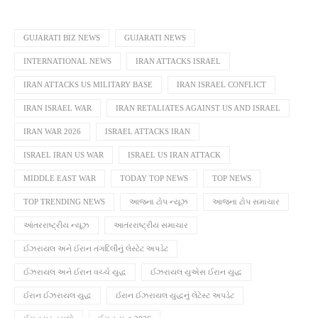
Link
GUJARATI BIZ NEWS
GUJARATI NEWS
INTERNATIONAL NEWS
IRAN ATTACKS ISRAEL
IRAN ATTACKS US MILITARY BASE
IRAN ISRAEL CONFLICT
IRAN ISRAEL WAR
IRAN RETALIATES AGAINST US AND ISRAEL
IRAN WAR 2026
ISRAEL ATTACKS IRAN
ISRAEL IRAN US WAR
ISRAEL US IRAN ATTACK
MIDDLE EAST WAR
TODAY TOP NEWS
TOP NEWS
TOP TRENDING NEWS
આજના ટોપ ન્યૂઝ
આજના ટોપ સમાચાર
આંતરરાષ્ટ્રીય ન્યૂઝ
આતંરરાષ્ટ્રીય સમાચાર
ઈઝરાયલ અને ઈરાન તંગદિલીનું લેસ્ટેટ અપડેટ
ઈઝરાયલ અને ઈરાન વચ્ચે યુદ્ધ
ઈઝરાયલ યુએસ ઈરાન યુદ્ધ
ઈરાન ઈઝરાયલ યુદ્ધ
ઈરાન ઈઝરાયલ યુદ્ધનું લેટેસ્ટ અપડેટ