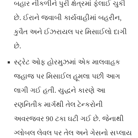
બહાર નીકળીને પુરી ક્ષેત્રમાં ફેલાઈ ચુકી
છે. ઈરાને જવાબી કાર્યવાહીમાં બહરીન,
કુવૈત અને ઈઝરાયલ પર મિસાઈલો દાગી
છે.
સ્ટ્રેટ ઓફ હોરમુઝમાં એક માલવાહક
જહાજ પર મિસાઈલ હૂમલા પછી આગ
લાગી ગઈ હતી. યુદ્ધને કારણે આ
રણનિતીક માર્ગથી તેલ ટેન્કરોની
અવરજવર 90 ટકા ઘટી ગઈ છે. જેનાથી
ગ્લોબલ લેવલ પર તેલ અને ગેસનો સપ્લાય