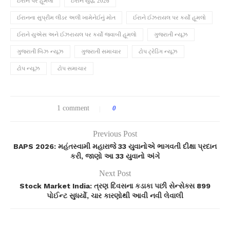
ઈરાન પર હૂમલો
ઈરાન યુદ્ધ 2026
ઈરાનના સુપ્રીમ લીડર અલી ખામેનેઈનું મોત
ઈરાને ઈઝરાયલ પર કર્યો હૂમલો
ઈરાને યુએસ અને ઈઝરાયલ પર કર્યો જવાબી હૂમલો
ગુજરાતી ન્યૂઝ
ગુજરાતી બિઝ ન્યૂઝ
ગુજરાતી સમાચાર
ટોપ ટ્રેડિંગ ન્યૂઝ
ટોપ ન્યૂઝ
ટોપ સમાચાર
1 comment
0
Previous Post
BAPS 2026: મહંતસ્વામી મહારાજે 33 યુવાનોએ ભાગવતી દીક્ષા પ્રદાન
કરી, જાણો આ 33 યુવાનો અંગે
Next Post
Stock Market India: ત્રણ દિવસના કડાકા પછી સેન્સેક્સ 899
પોઈન્ટ સુધર્યો, ચાર કારણોથી આવી નવી લેવાલી