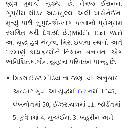
જીવ ગુમાવી ચુક્યા છે. તેમજ ઈરાનના
સુપ્રીમ લીડર અયાતુલ્લા અલી ખામેનેઈના
મૃત્યું પછી સુપુર્દ-એ-ખાક કરવાનો પ્રોગ્રામ
સ્થગિત કરી દેવાયો છે.(Middle East War)
આ યુદ્ધ હવે નેતૃત્વ, મિસાઈલના સ્થળો અને
પરમાણું કાર્યક્રમોને નિશાન બનાવતા એક
અનિશ્ચિતકાલીન યુદ્ધમાં પરિવર્તન પામ્યું છે.
મિડલ ઈસ્ટ મીડિયાના જણાવ્યા અનુસાર
અત્યાર સુધી આ યુદ્ધમાં
ઈરાન
માં 1045,
લેબનોનમાં 50, ઈઝરાયલમાં 11, જોર્ડનમાં
5, કુવૈતમાં 4, યુએઈમાં 3, બહરીન અને