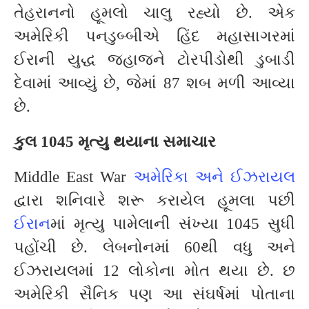
તેહરાનનો હૂમલો ચાલુ રહ્યો છે. એક
અમેરિકી પનડુબ્બીએ હિંદ મહાસાગરમાં
ઈરાની યુદ્ધ જહાજને ટોરપીડોથી ડુબાડી
દેવામાં આવ્યું છે, જેમાં 87 શબ મળી આવ્યા
છે.
કુલ 1045 મૃત્યુ થયાના સમાચાર
Middle East War
અમેરિકા અને ઈઝરાયલ
દ્વારા શનિવારે શરૂ કરાયેલ હૂમલા પછી
ઈરાન
માં મૃત્યુ પામેલાની સંખ્યા 1045 સુધી
પહોંચી છે. લેબનોનમાં 60થી વધુ અને
ઈઝરાયલમાં 12 લોકોના મોત થયા છે. છ
અમેરિકી સૈનિક પણ આ સંઘર્ષમાં પોતાના