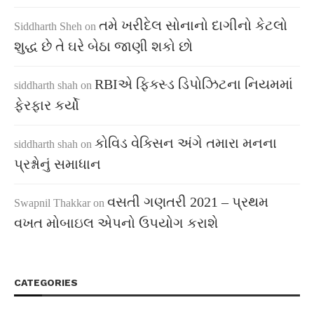
તમે ખરીદેલ સોનાનો દાગીનો કેટલો
Siddharth Sheh
on
શુદ્ધ છે તે ઘરે બેઠા જાણી શકો છો
RBIએ ફિક્સ્ડ ડિપોઝિટના નિયમમાં
siddharth shah
on
ફેરફાર કર્યો
કોવિડ વેક્સિન અંગે તમારા મનના
siddharth shah
on
પ્રશ્નોનું સમાધાન
વસતી ગણતરી 2021 – પ્રથમ
Swapnil Thakkar
on
વખત મોબાઇલ એપનો ઉપયોગ કરાશે
CATEGORIES