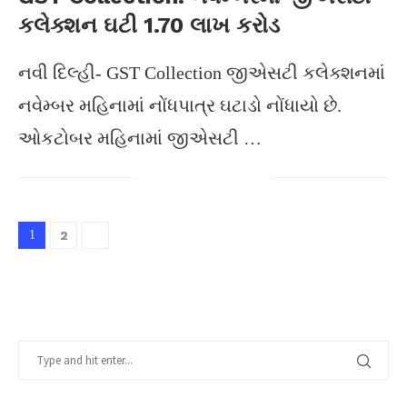
કલેક્શન ઘટી 1.70 લાખ કરોડ
નવી દિલ્હી- GST Collection જીએસટી કલેક્શનમાં
નવેમ્બર મહિનામાં નોંધપાત્ર ઘટાડો નોંધાયો છે.
ઓકટોબર મહિનામાં જીએસટી …
1
2