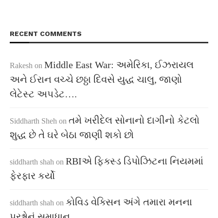
RECENT COMMENTS
Middle East War: અમેરિકા, ઈઝરાયલ
Rakesh
on
અને ઈરાન વચ્ચે છઠ્ઠા દિવસે યુદ્ધ ચાલુ, જાણો
લેટેસ્ટ અપડેટ….
તમે ખરીદેલ સોનાનો દાગીનો કેટલો
Siddharth Sheh
on
શુદ્ધ છે તે ઘરે બેઠા જાણી શકો છો
RBIએ ફિક્સ્ડ ડિપોઝિટના નિયમમાં
siddharth shah
on
ફેરફાર કર્યો
કોવિડ વેક્સિન અંગે તમારા મનના
siddharth shah
on
પ્રશ્નોનું સમાધાન