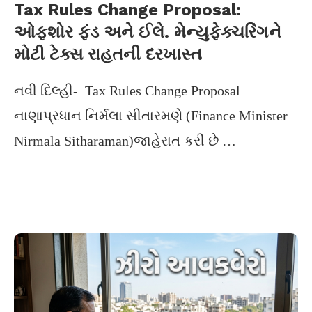
Tax Rules Change Proposal:
ઓફશોર ફંડ અને ઈલે. મેન્યુફેક્ચરિંગને
મોટી ટેક્સ રાહતની દરખાસ્ત
નવી દિલ્હી- Tax Rules Change Proposal
નાણાપ્રધાન નિર્મલા સીતારમણે (Finance Minister
Nirmala Sitharaman)જાહેરાત કરી છે …