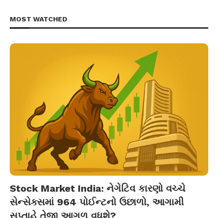
MOST WATCHED
Stock Market India: નેગેટિવ કારણો વચ્ચે
સેન્સેક્સમાં 964 પોઈન્ટનો ઉછાળો, આગામી
સપ્તાહે તેજી આગળ વધશે?