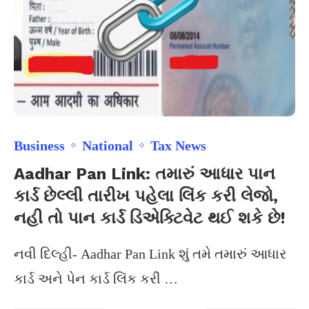
Business
National
Tax News
Aadhar Pan Link: તમારું આધાર પાન
કાર્ડ છેલ્લી તારીખ પહેલા લિંક કરી લેજો,
નહી તો પાન કાર્ડ ડિએક્ટિવેટ થઈ શકે છે!
નવી દિલ્હી- Aadhar Pan Link શું તમે તમારું આધાર
કાર્ડ અને પેન કાર્ડ લિંક કરી …