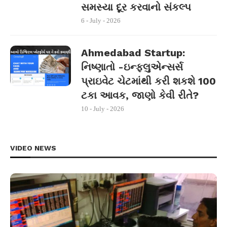
સમસ્યા દૂર કરવાનો સંકલ્પ
6 - July - 2026
Ahmedabad Startup:
નિષ્ણાતો -ઇન્ફ્લુએન્સર્સ
પ્રાઇવેટ ચેટમાંથી કરી શકશે 100
ટકા આવક, જાણો કેવી રીતે?
10 - July - 2026
VIDEO NEWS