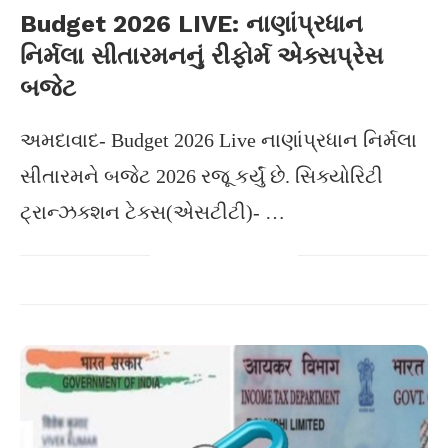
Budget 2026 LIVE: નાણાંપ્રધાન
નિર્મલા સીતારમનનું રીફોર્મ એક્સપ્રેસ
બજેટ
અમદાવાદ- Budget 2026 Live નાણાંપ્રધાન નિર્મલા
સીતારમને બજેટ 2026 રજૂ કર્યું છે. સિક્યોરિટી
ટ્રાન્ઝક્શન ટેક્સ(એસટીટી)- …