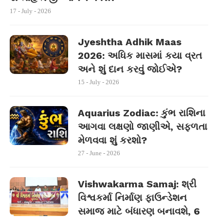
17 - July - 2026
Jyeshtha Adhik Maas
2026: અધિક માસમાં કયા વ્રત
અને શું દાન કરવું જોઈએ?
15 - July - 2026
Aquarius Zodiac: કુંભ રાશિના
આગવા લક્ષણો જાણીએ, સફળતા
મેળવવા શું કરશો?
27 - June - 2026
Vishwakarma Samaj: શ્રી
વિશ્વકર્મા નિર્માણ ફાઉન્ડેશન
સમાજ માટે બંધારણ બનાવશે, 6