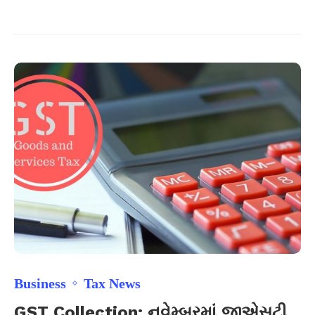
Business
Tax News
GST Collection: નવેમ્બરમાં જીએસટી