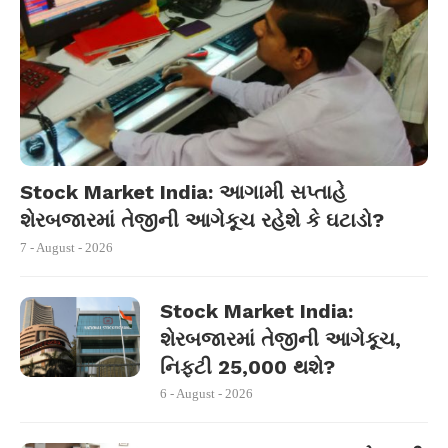
Stock Market India: આગામી સપ્તાહે
શેરબજારમાં તેજીની આગેકૂચ રહેશે કે ઘટાડો?
7 - August - 2026
Stock Market India:
શેરબજારમાં તેજીની આગેકૂચ,
નિફ્ટી 25,000 થશે?
6 - August - 2026