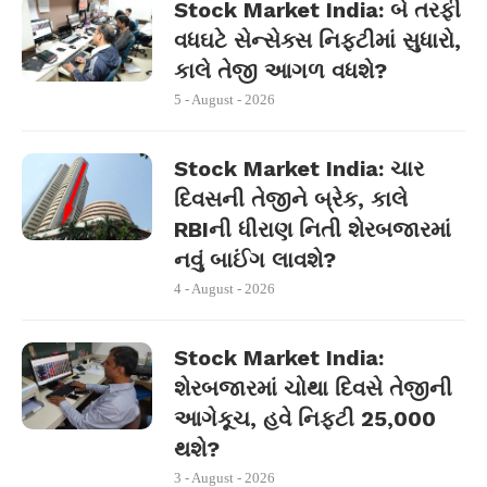
Stock Market India: બે તરફી
વધઘટે સેન્સેક્સ નિફ્ટીમાં સુધારો,
કાલે તેજી આગળ વધશે?
5 - August - 2026
Stock Market India: ચાર
દિવસની તેજીને બ્રેક, કાલે
RBIની ધીરાણ નિતી શેરબજારમાં
નવું બાઈંગ લાવશે?
4 - August - 2026
Stock Market India:
શેરબજારમાં ચોથા દિવસે તેજીની
આગેકૂચ, હવે નિફ્ટી 25,000
થશે?
3 - August - 2026