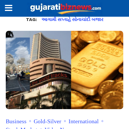
TAG:
આગામી સપ્તાહે સોનાચાંદી બજાર
Business
Gold-Silver
International