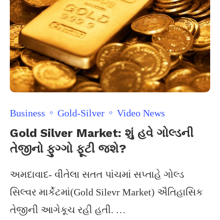
Business
Gold-Silver
Video News
Gold Silver Market: શું હવે ગોલ્ડની
તેજીનો ફુગ્ગો ફૂટી જશે?
અમદાવાદ- વીતેલા સતત પાંચમાં સપ્તાહે ગોલ્ડ
સિલ્વર માર્કેટમાં(Gold Silevr Market) ઐતિહાસિક
તેજીની આગેકૂચ રહી હતી. …