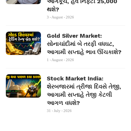
આગેકૂચ, હવે નિફ્ટી 25,000
થશે?
3 - August - 2026
Gold Silver Market:
સોનાચાંદીમાં બે તરફી વધઘટ,
આગામી સપ્તાહે ભાવ ઊંચકાશે?
1 - August - 2026
Stock Market India:
શેરબજારમાં ત્રીજા દિવસે તેજી,
આગામી સપ્તાહે તેજી કેટલી
આગળ વધશે?
31 - July - 2026