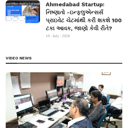
Ahmedabad Startup:
નિષ્ણાતો -ઇન્ફ્લુએન્સર્સ
પ્રાઇવેટ ચેટમાંથી કરી શકશે 100
ટકા આવક, જાણો કેવી રીતે?
10 - July - 2026
VIDEO NEWS