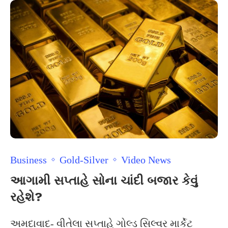
Business
Gold-Silver
Video News
આગામી સપ્તાહે સોના ચાંદી બજાર કેવું
રહેશે?
અમદાવાદ- વીતેલા સપ્તાહે ગોલ્ડ સિલ્વર માર્કેટ