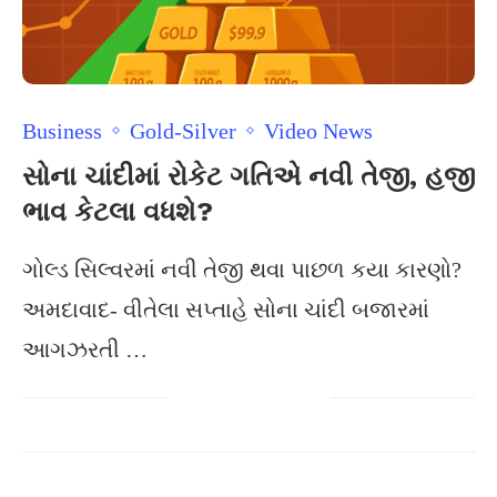
Business
Gold-Silver
Video News
સોના ચાંદીમાં રોકેટ ગતિએ નવી તેજી, હજી
ભાવ કેટલા વધશે?
ગોલ્ડ સિલ્વરમાં નવી તેજી થવા પાછળ કયા કારણો?
અમદાવાદ- વીતેલા સપ્તાહે સોના ચાંદી બજારમાં
આગઝરતી …