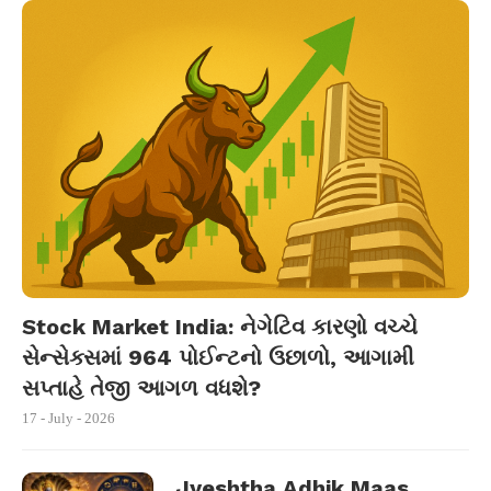
Stock Market India: નેગેટિવ કારણો વચ્ચે
સેન્સેક્સમાં 964 પોઈન્ટનો ઉછાળો, આગામી
સપ્તાહે તેજી આગળ વધશે?
17 - July - 2026
Jyeshtha Adhik Maas