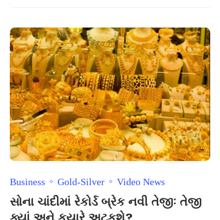
Business
Gold-Silver
Video News
સોના ચાંદીમાં રેકોર્ડ બ્રેક નવી તેજીઃ તેજી
ક્યાં અને કયારે અટકશે?