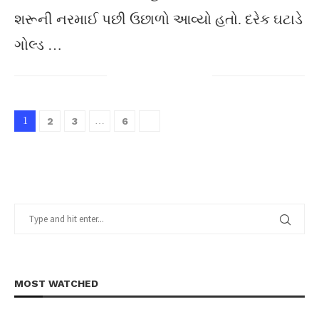
શરૂની નરમાઈ પછી ઉછાળો આવ્યો હતો. દરેક ઘટાડે
ગોલ્ડ …
1
2
3
…
6
MOST WATCHED