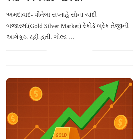
અમદાવાદ- વીતેલા સપ્તાહે સોના ચાંદી
બજારમાં(Gold Silver Market) રેકોર્ડ બ્રેક તેજીની
આગેકૂચ રહી હતી. ગોલ્ડ …