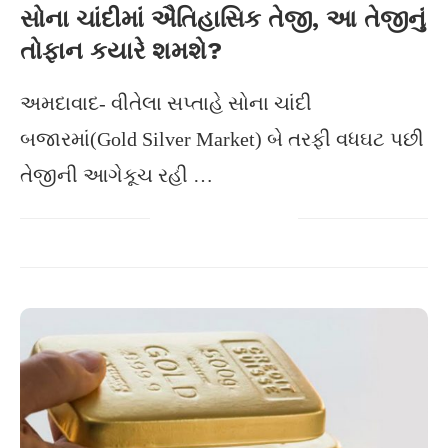
સોના ચાંદીમાં ઐતિહાસિક તેજી, આ તેજીનું
તોફાન કયારે શમશે?
અમદાવાદ- વીતેલા સપ્તાહે સોના ચાંદી
બજારમાં(Gold Silver Market) બે તરફી વધઘટ પછી
તેજીની આગેકૂચ રહી …