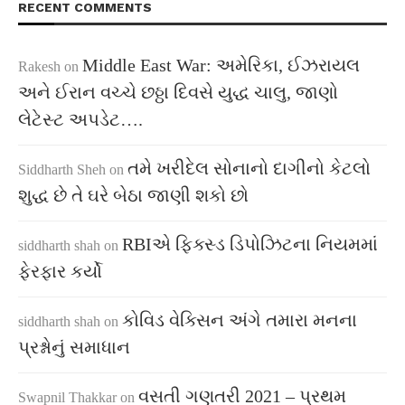
RECENT COMMENTS
Middle East War: અમેરિકા, ઈઝરાયલ
Rakesh
on
અને ઈરાન વચ્ચે છઠ્ઠા દિવસે યુદ્ધ ચાલુ, જાણો
લેટેસ્ટ અપડેટ….
તમે ખરીદેલ સોનાનો દાગીનો કેટલો
Siddharth Sheh
on
શુદ્ધ છે તે ઘરે બેઠા જાણી શકો છો
RBIએ ફિક્સ્ડ ડિપોઝિટના નિયમમાં
siddharth shah
on
ફેરફાર કર્યો
કોવિડ વેક્સિન અંગે તમારા મનના
siddharth shah
on
પ્રશ્નોનું સમાધાન
વસતી ગણતરી 2021 – પ્રથમ
Swapnil Thakkar
on