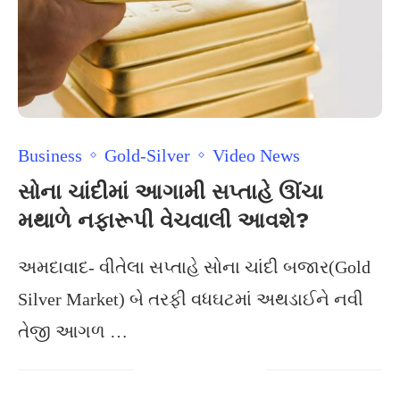
Business
Gold-Silver
Video News
સોના ચાંદીમાં આગામી સપ્તાહે ઊંચા
મથાળે નફારૂપી વેચવાલી આવશે?
અમદાવાદ- વીતેલા સપ્તાહે સોના ચાંદી બજાર(Gold
Silver Market) બે તરફી વધઘટમાં અથડાઈને નવી
તેજી આગળ …