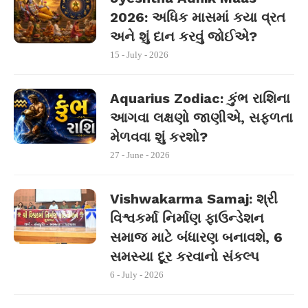
2026: અધિક માસમાં કયા વ્રત
અને શું દાન કરવું જોઈએ?
15 - July - 2026
Aquarius Zodiac: કુંભ રાશિના
આગવા લક્ષણો જાણીએ, સફળતા
મેળવવા શું કરશો?
27 - June - 2026
Vishwakarma Samaj: શ્રી
વિશ્વકર્મા નિર્માણ ફાઉન્ડેશન
સમાજ માટે બંધારણ બનાવશે, 6
સમસ્યા દૂર કરવાનો સંકલ્પ
6 - July - 2026