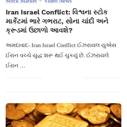
Stock Market
Video News
Iran Israel Conflict: વિશ્વના સ્ટોક
માર્કેટમાં ભારે ગભરાટ, સોના ચાંદી અને
ક્રૂડમાં ઉછાળો આવશે?
અમદાવાદ- Iran Israel Conflict ઈઝરાયલ યુએસ
ઈરાન વચ્ચે યુદ્ધ શરૂ થઈ ચુકયું છે. ઈઝરાયલે
ઈરાન …