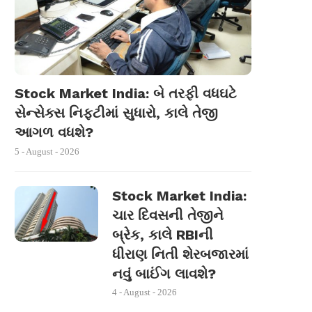
Stock Market India: બે તરફી વધઘટે
સેન્સેક્સ નિફ્ટીમાં સુધારો, કાલે તેજી
આગળ વધશે?
5 - August - 2026
Stock Market India:
ચાર દિવસની તેજીને
બ્રેક, કાલે RBIની
ધીરાણ નિતી શેરબજારમાં
નવું બાઈંગ લાવશે?
4 - August - 2026