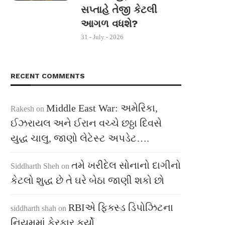
સપ્તાહે તેજી કેટલી
આગળ વધશે?
31 - July - 2026
RECENT COMMENTS
Middle East War: અમેરિકા,
Rakesh
on
ઈઝરાયલ અને ઈરાન વચ્ચે છઠ્ઠા દિવસે
યુદ્ધ ચાલુ, જાણો લેટેસ્ટ અપડેટ….
તમે ખરીદેલ સોનાનો દાગીનો
Siddharth Sheh
on
કેટલો શુદ્ધ છે તે ઘરે બેઠા જાણી શકો છો
RBIએ ફિક્સ્ડ ડિપોઝિટના
siddharth shah
on
નિયમમાં ફેરફાર કર્યો