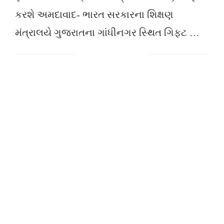
કરશે અમદાવાદ- ભારત સરકારના શિક્ષણ
મંત્રાલયે ગુજરાતના ગાંધીનગર સ્થિત ગિફ્ટ …