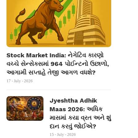
Stock Market India: નેગેટિવ કારણો
વચ્ચે સેન્સેક્સમાં 964 પોઈન્ટનો ઉછાળો,
આગામી સપ્તાહે તેજી આગળ વધશે?
17 - July - 2026
Jyeshtha Adhik
Maas 2026: અધિક
માસમાં કયા વ્રત અને શું
દાન કરવું જોઈએ?
15 - July - 2026