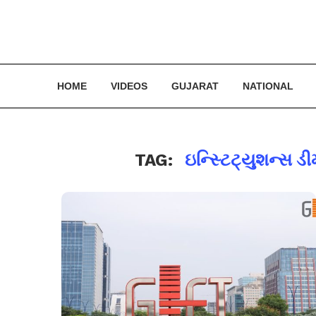
HOME
VIDEOS
GUJARAT
NATIONAL
TAG:
ઇન્સ્ટિટ્યુશન્સ ડી