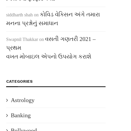
કોવિડ વેક્સિન અંગે તમારા
siddharth shah
on
મનના પ્રશ્નોનું સમાધાન
વસતી ગણતરી 2021 –
Swapnil Thakkar
on
પ્રથમ
વખત મોબાઇલ એપનો ઉપયોગ કરાશે
CATEGORIES
Astrology
Banking
Bollywood