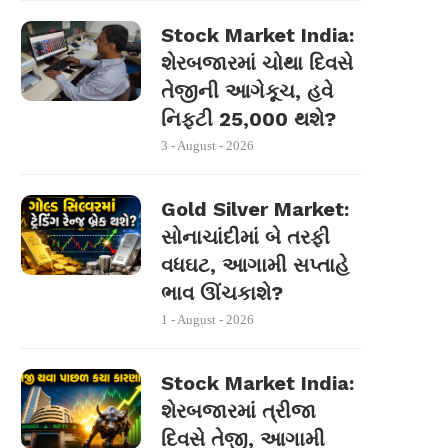
Stock Market India:
શેરબજારમાં ચોથા દિવસે
તેજીની આગેકૂચ, હવે
નિફ્ટી 25,000 થશે?
3 - August - 2026
Gold Silver Market:
સોનાચાંદીમાં બે તરફી
વધઘટ, આગામી સપ્તાહે
ભાવ ઊંચકાશે?
1 - August - 2026
Stock Market India:
શેરબજારમાં ત્રીજા
દિવસે તેજી, આગામી