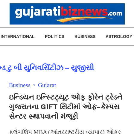
INTERNATIONAL
POLITICS
BUSINESS
ASTROLOGY
મ્ડ ટુ બી યુનિવર્સિટીઝ – યુજીસી
Business
Gujarat
ઇન્ડિયન ઇન્સ્ટિટ્યૂટ ઓફ ફોરેન ટ્રેડને
ગુજરાતના GIFT સિટીમાં ઓફ-કેમ્પસ
સેન્ટર સ્થાપવાની મંજૂરી
ફ્લેગશિપ MBA (આંતરરાષ્ટ્રીય વ્યાપાર) ઓફર