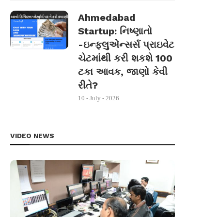
Ahmedabad
Startup: નિષ્ણાતો
-ઇન્ફ્લુએન્સર્સ પ્રાઇવેટ
ચેટમાંથી કરી શકશે 100
ટકા આવક, જાણો કેવી
રીતે?
10 - July - 2026
VIDEO NEWS