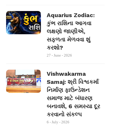
Aquarius Zodiac:
કુંભ રાશિના આગવા
લક્ષણો જાણીએ,
સફળતા મેળવવા શું
કરશો?
27 - June - 2026
Vishwakarma
Samaj: શ્રી વિશ્વકર્મા
નિર્માણ ફાઉન્ડેશન
સમાજ માટે બંધારણ
બનાવશે, 6 સમસ્યા દૂર
કરવાનો સંકલ્પ
6 - July - 2026