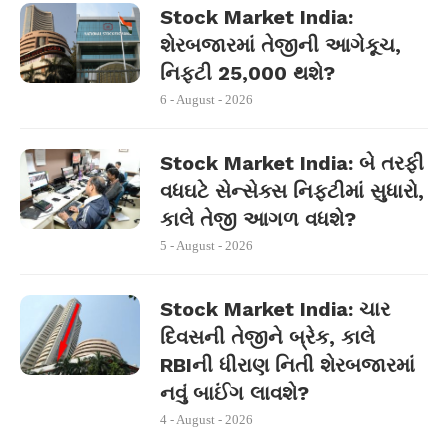
Stock Market India:
શેરબજારમાં તેજીની આગેકૂચ,
નિફ્ટી 25,000 થશે?
6 - August - 2026
Stock Market India: બે તરફી
વધઘટે સેન્સેક્સ નિફ્ટીમાં સુધારો,
કાલે તેજી આગળ વધશે?
5 - August - 2026
Stock Market India: ચાર
દિવસની તેજીને બ્રેક, કાલે
RBIની ધીરાણ નિતી શેરબજારમાં
નવું બાઈંગ લાવશે?
4 - August - 2026