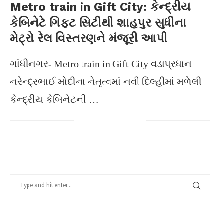
Metro train in Gift City: કેન્દ્રીય
કેબિનેટે ગિફ્ટ સિટીથી શાહપુર સુધીના
મેટ્રો રેલ વિસ્તરણને મંજૂરી આપી
ગાંધીનગર- Metro train in Gift City વડાપ્રધાન
નરેન્દ્રભાઈ મોદીના નેતૃત્વમાં નવી દિલ્હીમાં મળેલી
કેન્દ્રીય કેબિનેટની …