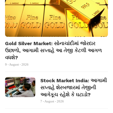
Gold Silver Market: સોનાચાંદીમાં જોરદાર
ઉછાળો, આગામી સપ્તાહે આ તેજી કેટલી આગળ
વધશે?
9 - August - 2026
Stock Market India: આગામી
સપ્તાહે શેરબજારમાં તેજીની
આગેકૂચ રહેશે કે ઘટાડો?
7 - August - 2026