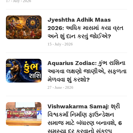
17 - July - 2026
Jyeshtha Adhik Maas
2026: અધિક માસમાં કયા વ્રત
અને શું દાન કરવું જોઈએ?
15 - July - 2026
Aquarius Zodiac: કુંભ રાશિના
આગવા લક્ષણો જાણીએ, સફળતા
મેળવવા શું કરશો?
27 - June - 2026
Vishwakarma Samaj: શ્રી
વિશ્વકર્મા નિર્માણ ફાઉન્ડેશન
સમાજ માટે બંધારણ બનાવશે, 6
સમસ્યા દૂર કરવાનો સંકલ્પ