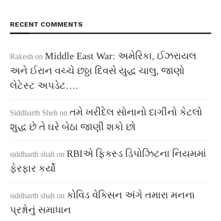
RECENT COMMENTS
Middle East War: અમેરિકા, ઈઝરાયલ
Rakesh
on
અને ઈરાન વચ્ચે છઠ્ઠા દિવસે યુદ્ધ ચાલુ, જાણો
લેટેસ્ટ અપડેટ….
તમે ખરીદેલ સોનાનો દાગીનો કેટલો
Siddharth Sheh
on
શુદ્ધ છે તે ઘરે બેઠા જાણી શકો છો
RBIએ ફિક્સ્ડ ડિપોઝિટના નિયમમાં
siddharth shah
on
ફેરફાર કર્યો
કોવિડ વેક્સિન અંગે તમારા મનના
siddharth shah
on
પ્રશ્નોનું સમાધાન