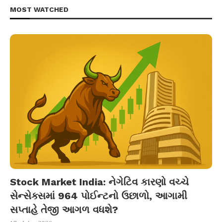
MOST WATCHED
Stock Market India: નેગેટિવ કારણો વચ્ચે
સેન્સેક્સમાં 964 પોઈન્ટનો ઉછાળો, આગામી
સપ્તાહે તેજી આગળ વધશે?