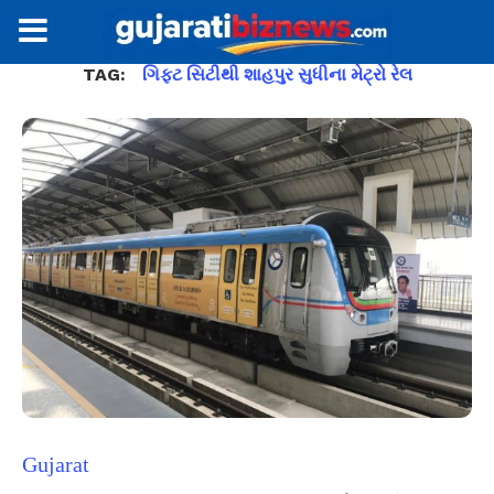
TAG:
ગિફ્ટ સિટીથી શાહપુર સુધીના મેટ્રો રેલ
Gujarat