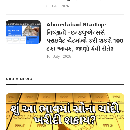
6 - July - 2026
Ahmedabad Startup:
નિષ્ણાતો -ઇન્ફ્લુએન્સર્સ
પ્રાઇવેટ ચેટમાંથી કરી શકશે 100
ટકા આવક, જાણો કેવી રીતે?
10 - July - 2026
VIDEO NEWS