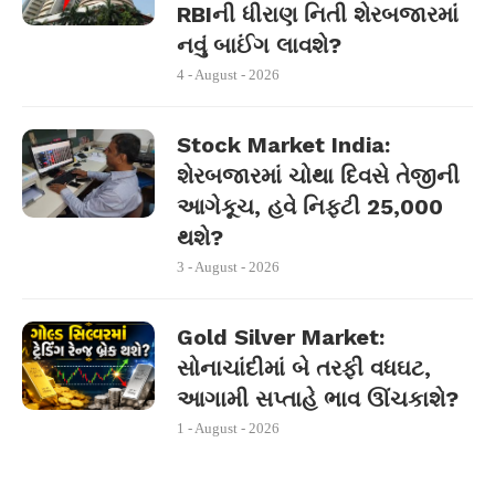
RBIની ધીરાણ નિતી શેરબજારમાં
નવું બાઈંગ લાવશે?
4 - August - 2026
Stock Market India:
શેરબજારમાં ચોથા દિવસે તેજીની
આગેકૂચ, હવે નિફ્ટી 25,000
થશે?
3 - August - 2026
Gold Silver Market:
સોનાચાંદીમાં બે તરફી વધઘટ,
આગામી સપ્તાહે ભાવ ઊંચકાશે?
1 - August - 2026