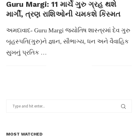
Guru Margi: 11 માર્ચે ગુરુ ગ્રહ થશે
માર્ગી, ત્રણ રાશિઓની ચમકશે કિસ્મત
અમદાવાદ- Guru Margi જ્યોતિષ શાસ્ત્રમાં દેવ ગુરુ
બૃહસ્પતિ(ગુરુ)ને જ્ઞાન, સૌભાગ્ય, ધન અને વૈવાહિક
સુખનું પ્રતિક …
MOST WATCHED