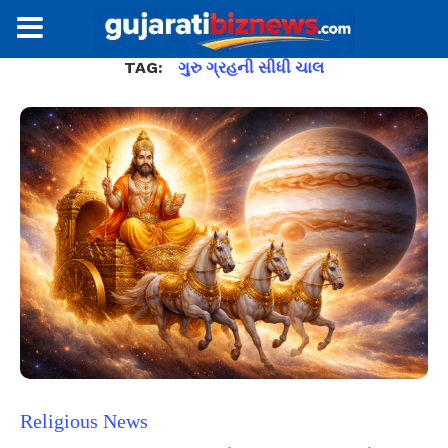
TAG:
ગુરુ ગ્રહની સીધી ચાલ
Religious News