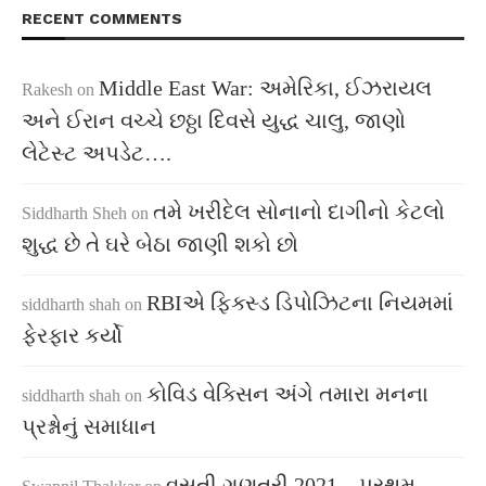
RECENT COMMENTS
Middle East War: અમેરિકા, ઈઝરાયલ
Rakesh
on
અને ઈરાન વચ્ચે છઠ્ઠા દિવસે યુદ્ધ ચાલુ, જાણો
લેટેસ્ટ અપડેટ….
તમે ખરીદેલ સોનાનો દાગીનો કેટલો
Siddharth Sheh
on
શુદ્ધ છે તે ઘરે બેઠા જાણી શકો છો
RBIએ ફિક્સ્ડ ડિપોઝિટના નિયમમાં
siddharth shah
on
ફેરફાર કર્યો
કોવિડ વેક્સિન અંગે તમારા મનના
siddharth shah
on
પ્રશ્નોનું સમાધાન
વસતી ગણતરી 2021 – પ્રથમ