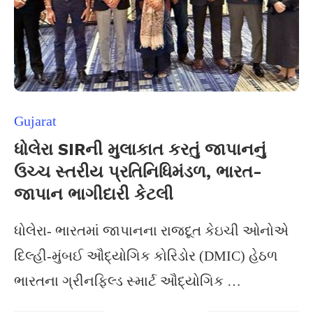
Gujarat
ધોલેરા SIRની મુલાકાત કરતું જાપાનનું
ઉચ્ચ સ્તરીય પ્રતિનિધિમંડળ, ભારત-
જાપાન ભાગીદારી કેટલી
ધોલેરા- ભારતમાં જાપાનના રાજદૂત કેઇચી ઓનોએ
દિલ્હી-મુંબઈ ઔદ્યોગિક કોરિડોર (DMIC) હેઠળ
ભારતના ગ્રીનફિલ્ડ સ્માર્ટ ઔદ્યોગિક …