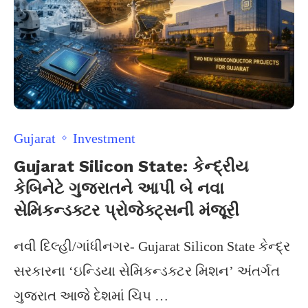
Gujarat
Investment
Gujarat Silicon State: કેન્દ્રીય
કેબિનેટે ગુજરાતને આપી બે નવા
સેમિકન્ડક્ટર પ્રોજેક્ટ્સની મંજૂરી
નવી દિલ્હી/ગાંધીનગર- Gujarat Silicon State કેન્દ્ર
સરકારના ‘ઇન્ડિયા સેમિકન્ડક્ટર મિશન’ અંતર્ગત
ગુજરાત આજે દેશમાં ચિપ …