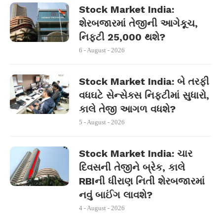
Stock Market India:
શેરબજારમાં તેજીની આગેકૂચ,
નિફ્ટી 25,000 થશે?
6 - August - 2026
Stock Market India: બે તરફી
વધઘટે સેન્સેક્સ નિફ્ટીમાં સુધારો,
કાલે તેજી આગળ વધશે?
5 - August - 2026
Stock Market India: ચાર
દિવસની તેજીને બ્રેક, કાલે
RBIની ધીરાણ નિતી શેરબજારમાં
નવું બાઈંગ લાવશે?
4 - August - 2026