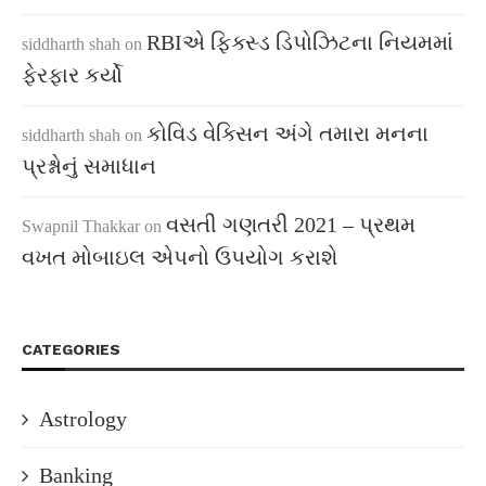
RBIએ ફિક્સ્ડ ડિપોઝિટના નિયમમાં
siddharth shah
on
ફેરફાર કર્યો
કોવિડ વેક્સિન અંગે તમારા મનના
siddharth shah
on
પ્રશ્નોનું સમાધાન
વસતી ગણતરી 2021 – પ્રથમ
Swapnil Thakkar
on
વખત મોબાઇલ એપનો ઉપયોગ કરાશે
CATEGORIES
Astrology
Banking