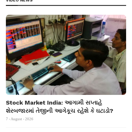
VIDEO NEWS
Stock Market India: આગામી સપ્તાહે
શેરબજારમાં તેજીની આગેકૂચ રહેશે કે ઘટાડો?
7 - August - 2026