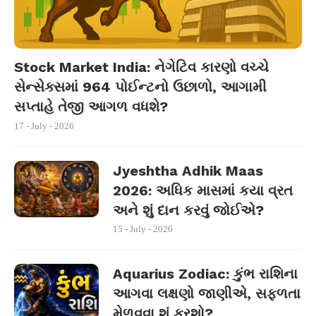
Stock Market India: નેગેટિવ કારણો વચ્ચે
સેન્સેક્સમાં 964 પોઈન્ટનો ઉછાળો, આગામી
સપ્તાહે તેજી આગળ વધશે?
17 - July - 2026
Jyeshtha Adhik Maas
2026: અધિક માસમાં કયા વ્રત
અને શું દાન કરવું જોઈએ?
15 - July - 2026
Aquarius Zodiac: કુંભ રાશિના
આગવા લક્ષણો જાણીએ, સફળતા
મેળવવા શું કરશો?