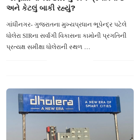
અને કેટલું બાકી રહ્યું?
ગાંધીનગર- ગુજરાતના મુખ્યપ્રધાન ભૂપેન્દ્ર પટેલે
ધોલેરા SIRના સર્વાંગી વિકાસના કામોની પ્રગતિની
પ્રત્યક્ષ સમીક્ષા ધોલેરાની સ્થળ …