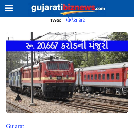
TAG:
ધોલેરા સર
Gujarat