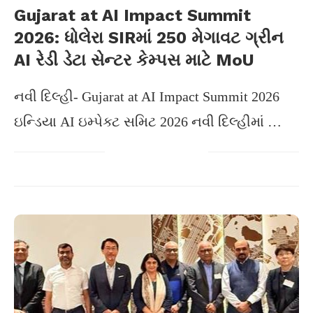
Gujarat at AI Impact Summit
2026: ધોલેરા SIRમાં 250 મેગાવટ ગ્રીન
AI રેડી ડેટા સેન્ટર કેમ્પસ માટે MoU
નવી દિલ્હી- Gujarat at AI Impact Summit 2026
ઇન્ડિયા AI ઇમ્પેક્ટ સમિટ 2026 નવી દિલ્હીમાં …