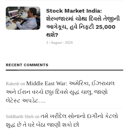
Stock Market India:
શેરબજારમાં ચોથા દિવસે તેજીની
આગેકૂચ, હવે નિફ્ટી 25,000
થશે?
3 - August - 2026
RECENT COMMENTS
Middle East War: અમેરિકા, ઈઝરાયલ
Rakesh
on
અને ઈરાન વચ્ચે છઠ્ઠા દિવસે યુદ્ધ ચાલુ, જાણો
લેટેસ્ટ અપડેટ….
તમે ખરીદેલ સોનાનો દાગીનો કેટલો
Siddharth Sheh
on
શુદ્ધ છે તે ઘરે બેઠા જાણી શકો છો