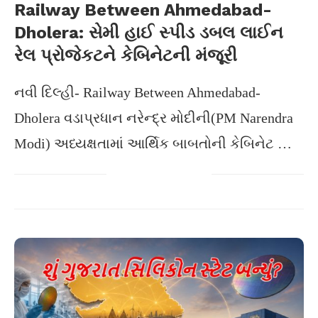
Railway Between Ahmedabad-
Dholera: સેમી હાઈ સ્પીડ ડબલ લાઈન
રેલ પ્રોજેકટને કેબિનેટની મંજૂરી
નવી દિલ્હી- Railway Between Ahmedabad-
Dholera વડાપ્રધાન નરેન્દ્ર મોદીની(PM Narendra
Modi) અધ્યક્ષતામાં આર્થિક બાબતોની કેબિનેટ …