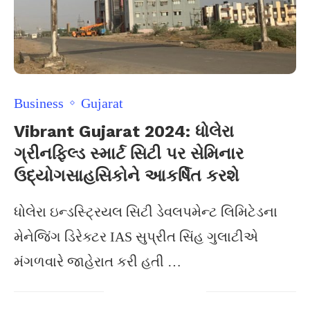
Business
Gujarat
Vibrant Gujarat 2024: ધોલેરા
ગ્રીનફિલ્ડ સ્માર્ટ સિટી પર સેમિનાર
ઉદ્યોગસાહસિકોને આકર્ષિત કરશે
ધોલેરા ઇન્ડસ્ટ્રિયલ સિટી ડેવલપમેન્ટ લિમિટેડના
મેનેજિંગ ડિરેક્ટર IAS સુપ્રીત સિંહ ગુલાટીએ
મંગળવારે જાહેરાત કરી હતી …