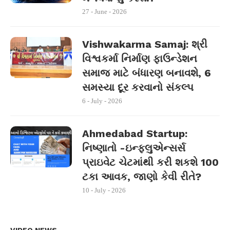
27 - June - 2026
Vishwakarma Samaj: શ્રી
વિશ્વકર્મા નિર્માણ ફાઉન્ડેશન
સમાજ માટે બંધારણ બનાવશે, 6
સમસ્યા દૂર કરવાનો સંકલ્પ
6 - July - 2026
Ahmedabad Startup:
નિષ્ણાતો -ઇન્ફ્લુએન્સર્સ
પ્રાઇવેટ ચેટમાંથી કરી શકશે 100
ટકા આવક, જાણો કેવી રીતે?
10 - July - 2026