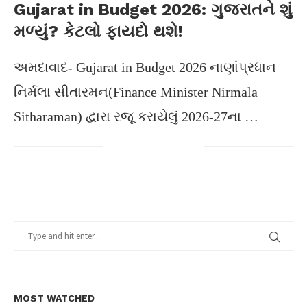
Gujarat in Budget 2026: ગુજરાતને શું
મળ્યું? કેટલો ફાયદો થશે!
અમદાવાદ- Gujarat in Budget 2026 નાણાંપ્રધાન
નિર્મલા સીતારમન(Finance Minister Nirmala
Sitharaman) દ્વારા રજૂ કરાયેલું 2026-27ના …
MOST WATCHED