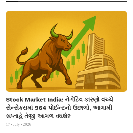
Stock Market India: નેગેટિવ કારણો વચ્ચે
સેન્સેક્સમાં 964 પોઈન્ટનો ઉછાળો, આગામી
સપ્તાહે તેજી આગળ વધશે?
17 - July - 2026