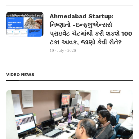
Ahmedabad Startup:
નિષ્ણાતો -ઇન્ફ્લુએન્સર્સ
પ્રાઇવેટ ચેટમાંથી કરી શકશે 100
ટકા આવક, જાણો કેવી રીતે?
10 - July - 2026
VIDEO NEWS