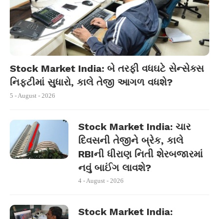
Stock Market India: બે તરફી વધઘટે સેન્સેક્સ
નિફ્ટીમાં સુધારો, કાલે તેજી આગળ વધશે?
5 - August - 2026
Stock Market India: ચાર
દિવસની તેજીને બ્રેક, કાલે
RBIની ધીરાણ નિતી શેરબજારમાં
નવું બાઈંગ લાવશે?
4 - August - 2026
Stock Market India: