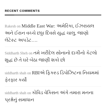
RECENT COMMENTS
Middle East War: અમેરિકા, ઈઝરાયલ
Rakesh
on
અને ઈરાન વચ્ચે છઠ્ઠા દિવસે યુદ્ધ ચાલુ, જાણો
લેટેસ્ટ અપડેટ….
તમે ખરીદેલ સોનાનો દાગીનો કેટલો
Siddharth Sheh
on
શુદ્ધ છે તે ઘરે બેઠા જાણી શકો છો
RBIએ ફિક્સ્ડ ડિપોઝિટના નિયમમાં
siddharth shah
on
ફેરફાર કર્યો
કોવિડ વેક્સિન અંગે તમારા મનના
siddharth shah
on
પ્રશ્નોનું સમાધાન