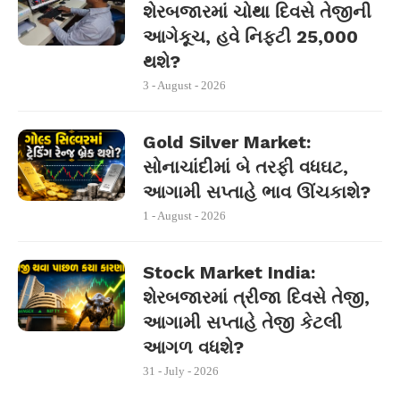
શેરબજારમાં ચોથા દિવસે તેજીની
આગેકૂચ, હવે નિફ્ટી 25,000
થશે?
3 - August - 2026
Gold Silver Market:
સોનાચાંદીમાં બે તરફી વધઘટ,
આગામી સપ્તાહે ભાવ ઊંચકાશે?
1 - August - 2026
Stock Market India:
શેરબજારમાં ત્રીજા દિવસે તેજી,
આગામી સપ્તાહે તેજી કેટલી
આગળ વધશે?
31 - July - 2026