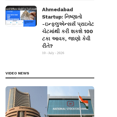
Ahmedabad
Startup: નિષ્ણાતો
-ઇન્ફ્લુએન્સર્સ પ્રાઇવેટ
ચેટમાંથી કરી શકશે 100
ટકા આવક, જાણો કેવી
રીતે?
10 - July - 2026
VIDEO NEWS