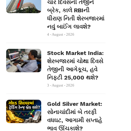
ચાર દિવસની તેજીને
બ્રેક, કાલે RBIની
ધીરાણ નિતી શેરબજારમાં
નવું બાઈંગ લાવશે?
4 - August - 2026
Stock Market India:
શેરબજારમાં ચોથા દિવસે
તેજીની આગેકૂચ, હવે
નિફ્ટી 25,000 થશે?
3 - August - 2026
Gold Silver Market:
સોનાચાંદીમાં બે તરફી
વધઘટ, આગામી સપ્તાહે
ભાવ ઊંચકાશે?