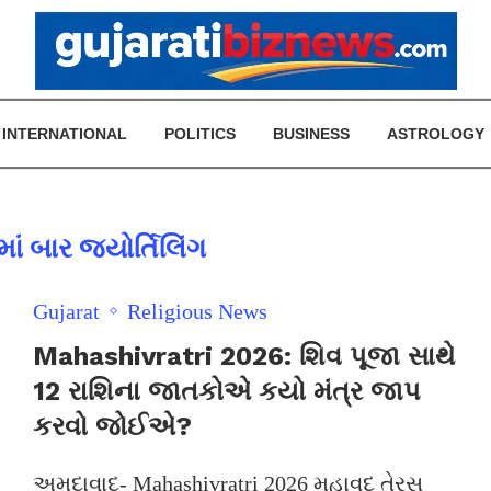
INTERNATIONAL
POLITICS
BUSINESS
ASTROLOGY
ાં બાર જ્યોર્તિલિંગ
Gujarat
Religious News
Mahashivratri 2026: શિવ પૂજા સાથે
12 રાશિના જાતકોએ કયો મંત્ર જાપ
કરવો જોઈએ?
અમદાવાદ- Mahashivratri 2026 મહાવદ તેરસ