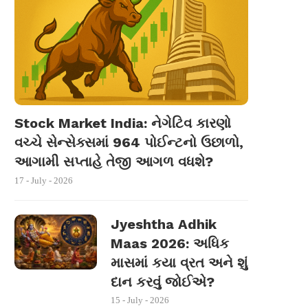
Stock Market India: નેગેટિવ કારણો
વચ્ચે સેન્સેક્સમાં 964 પોઈન્ટનો ઉછાળો,
આગામી સપ્તાહે તેજી આગળ વધશે?
17 - July - 2026
Jyeshtha Adhik
Maas 2026: અધિક
માસમાં કયા વ્રત અને શું
દાન કરવું જોઈએ?
15 - July - 2026