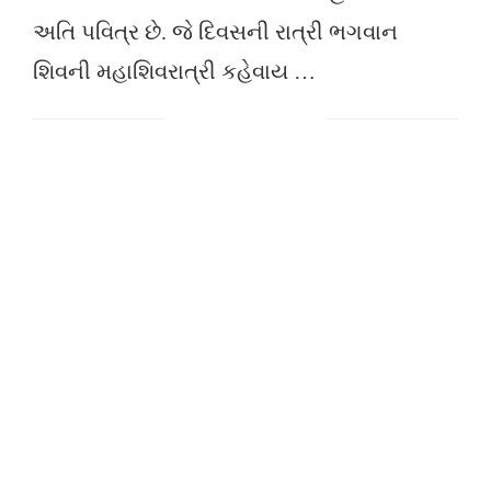
અતિ પવિત્ર છે. જે દિવસની રાત્રી ભગવાન
શિવની મહાશિવરાત્રી કહેવાય …