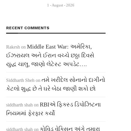
1 - August - 2026
RECENT COMMENTS
Middle East War: અમેરિકા,
Rakesh
on
ઈઝરાયલ અને ઈરાન વચ્ચે છઠ્ઠા દિવસે
યુદ્ધ ચાલુ, જાણો લેટેસ્ટ અપડેટ….
તમે ખરીદેલ સોનાનો દાગીનો
Siddharth Sheh
on
કેટલો શુદ્ધ છે તે ઘરે બેઠા જાણી શકો છો
RBIએ ફિક્સ્ડ ડિપોઝિટના
siddharth shah
on
નિયમમાં ફેરફાર કર્યો
કોવિડ વેક્સિન અંગે તમારા
siddharth shah
on