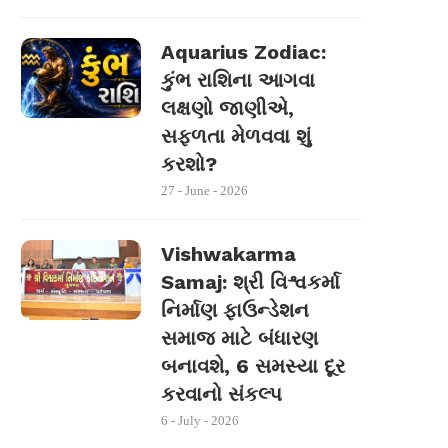
Aquarius Zodiac:
કુંભ રાશિના આગવા
લક્ષણો જાણીએ,
સફળતા મેળવવા શું
કરશો?
27 - June - 2026
Vishwakarma
Samaj: શ્રી વિશ્વકર્મા
નિર્માણ ફાઉન્ડેશન
સમાજ માટે બંધારણ
બનાવશે, 6 સમસ્યા દૂર
કરવાનો સંકલ્પ
6 - July - 2026