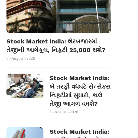
Stock Market India: શેરબજારમાં
તેજીની આગેકૂચ, નિફ્ટી 25,000 થશે?
6 - August - 2026
Stock Market India:
બે તરફી વધઘટે સેન્સેક્સ
નિફ્ટીમાં સુધારો, કાલે
તેજી આગળ વધશે?
5 - August - 2026
Stock Market India: