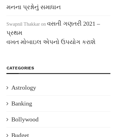
મનના પ્રશ્નોનું સમાધાન
વસતી ગણતરી 2021 –
Swapnil Thakkar
on
પ્રથમ
વખત મોબાઇલ એપનો ઉપયોગ કરાશે
CATEGORIES
Astrology
Banking
Bollywood
Budget