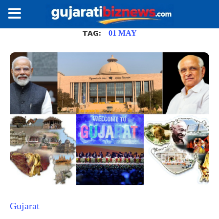
TAG:
01 MAY
Gujarat