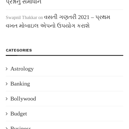
પ્રશ્નોનું સમાધાન
વસતી ગણતરી 2021 – પ્રથમ
Swapnil Thakkar
on
વખત મોબાઇલ એપનો ઉપયોગ કરાશે
CATEGORIES
Astrology
Banking
Bollywood
Budget
Business