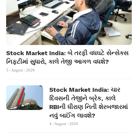
Stock Market India: બે તરફી વધઘટે સેન્સેક્સ
નિફ્ટીમાં સુધારો, કાલે તેજી આગળ વધશે?
5 - August - 2026
Stock Market India: ચાર
દિવસની તેજીને બ્રેક, કાલે
RBIની ધીરાણ નિતી શેરબજારમાં
નવું બાઈંગ લાવશે?
4 - August - 2026