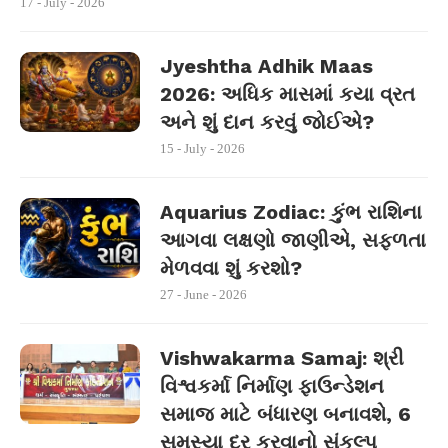
17 - July - 2026
Jyeshtha Adhik Maas
2026: અધિક માસમાં કયા વ્રત
અને શું દાન કરવું જોઈએ?
15 - July - 2026
Aquarius Zodiac: કુંભ રાશિના
આગવા લક્ષણો જાણીએ, સફળતા
મેળવવા શું કરશો?
27 - June - 2026
Vishwakarma Samaj: શ્રી
વિશ્વકર્મા નિર્માણ ફાઉન્ડેશન
સમાજ માટે બંધારણ બનાવશે, 6
સમસ્યા દૂર કરવાનો સંકલ્પ