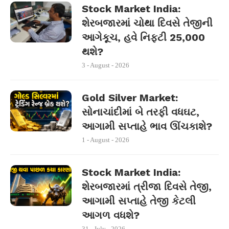
Stock Market India:
શેરબજારમાં ચોથા દિવસે તેજીની
આગેકૂચ, હવે નિફ્ટી 25,000
થશે?
3 - August - 2026
Gold Silver Market:
સોનાચાંદીમાં બે તરફી વધઘટ,
આગામી સપ્તાહે ભાવ ઊંચકાશે?
1 - August - 2026
Stock Market India:
શેરબજારમાં ત્રીજા દિવસે તેજી,
આગામી સપ્તાહે તેજી કેટલી
આગળ વધશે?
31 - July - 2026