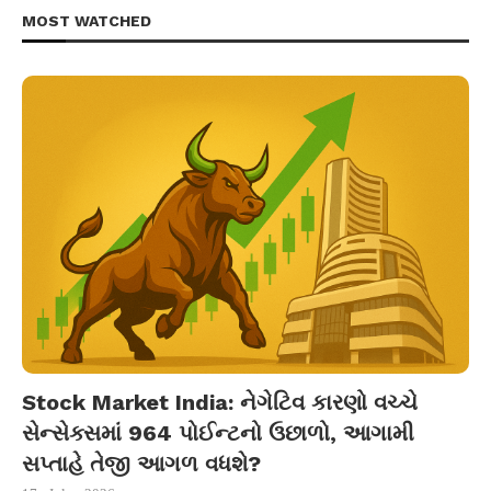
MOST WATCHED
Stock Market India: નેગેટિવ કારણો વચ્ચે
સેન્સેક્સમાં 964 પોઈન્ટનો ઉછાળો, આગામી
સપ્તાહે તેજી આગળ વધશે?