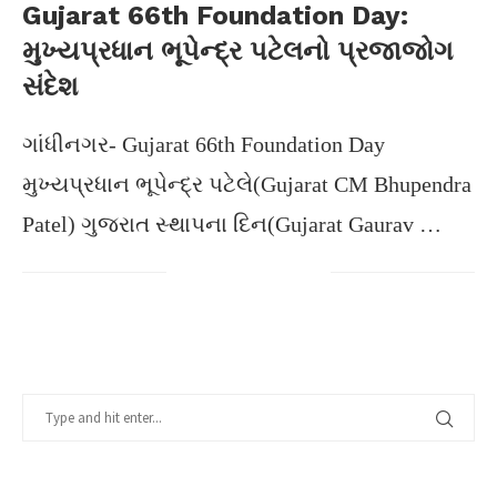
Gujarat 66th Foundation Day:
મુખ્યપ્રધાન ભૂપેન્દ્ર પટેલનો પ્રજાજોગ
સંદેશ
ગાંધીનગર- Gujarat 66th Foundation Day
મુખ્યપ્રધાન ભૂપેન્દ્ર પટેલે(Gujarat CM Bhupendra
Patel) ગુજરાત સ્થાપના દિન(Gujarat Gaurav …