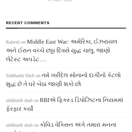
RECENT COMMENTS
Middle East War: અમેરિકા, ઈઝરાયલ
Rakesh
on
અને ઈરાન વચ્ચે છઠ્ઠા દિવસે યુદ્ધ ચાલુ, જાણો
લેટેસ્ટ અપડેટ….
તમે ખરીદેલ સોનાનો દાગીનો કેટલો
Siddharth Sheh
on
શુદ્ધ છે તે ઘરે બેઠા જાણી શકો છો
RBIએ ફિક્સ્ડ ડિપોઝિટના નિયમમાં
siddharth shah
on
ફેરફાર કર્યો
કોવિડ વેક્સિન અંગે તમારા મનના
siddharth shah
on