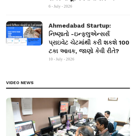
6 - July - 2026
Ahmedabad Startup:
નિષ્ણાતો -ઇન્ફ્લુએન્સર્સ
પ્રાઇવેટ ચેટમાંથી કરી શકશે 100
ટકા આવક, જાણો કેવી રીતે?
10 - July - 2026
VIDEO NEWS