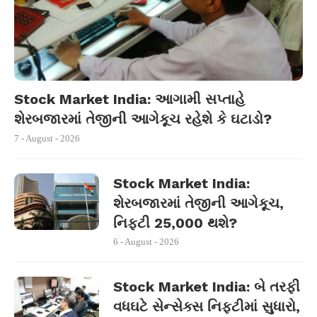
Stock Market India: આગામી સપ્તાહે
શેરબજારમાં તેજીની આગેકૂચ રહેશે કે ઘટાડો?
7 - August - 2026
Stock Market India:
શેરબજારમાં તેજીની આગેકૂચ,
નિફ્ટી 25,000 થશે?
6 - August - 2026
Stock Market India: બે તરફી
વધઘટે સેન્સેક્સ નિફ્ટીમાં સુધારો,