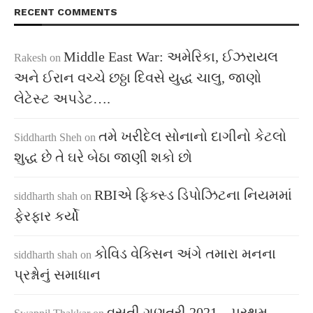
RECENT COMMENTS
Middle East War: અમેરિકા, ઈઝરાયલ
Rakesh
on
અને ઈરાન વચ્ચે છઠ્ઠા દિવસે યુદ્ધ ચાલુ, જાણો
લેટેસ્ટ અપડેટ….
તમે ખરીદેલ સોનાનો દાગીનો કેટલો
Siddharth Sheh
on
શુદ્ધ છે તે ઘરે બેઠા જાણી શકો છો
RBIએ ફિક્સ્ડ ડિપોઝિટના નિયમમાં
siddharth shah
on
ફેરફાર કર્યો
કોવિડ વેક્સિન અંગે તમારા મનના
siddharth shah
on
પ્રશ્નોનું સમાધાન
વસતી ગણતરી 2021 – પ્રથમ