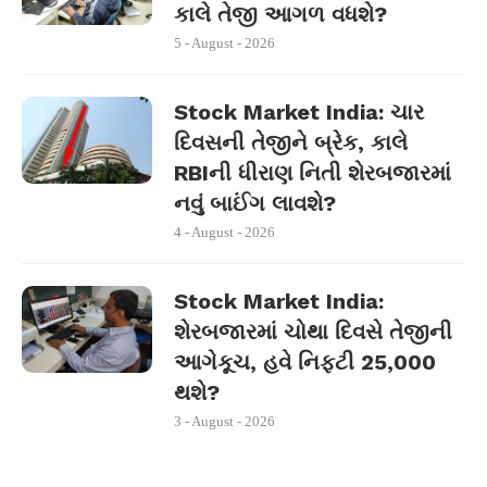
કાલે તેજી આગળ વધશે?
5 - August - 2026
Stock Market India: ચાર
દિવસની તેજીને બ્રેક, કાલે
RBIની ધીરાણ નિતી શેરબજારમાં
નવું બાઈંગ લાવશે?
4 - August - 2026
Stock Market India:
શેરબજારમાં ચોથા દિવસે તેજીની
આગેકૂચ, હવે નિફ્ટી 25,000
થશે?
3 - August - 2026