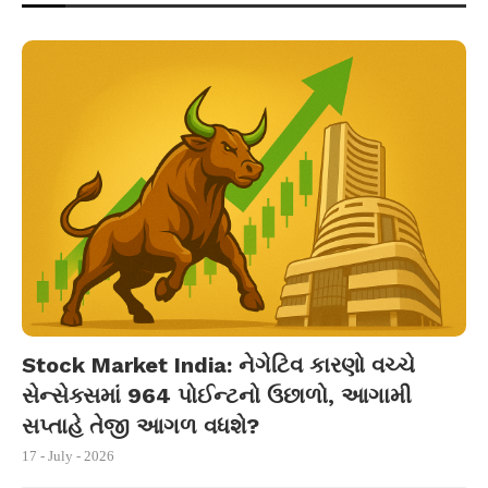
Stock Market India: નેગેટિવ કારણો વચ્ચે
સેન્સેક્સમાં 964 પોઈન્ટનો ઉછાળો, આગામી
સપ્તાહે તેજી આગળ વધશે?
17 - July - 2026