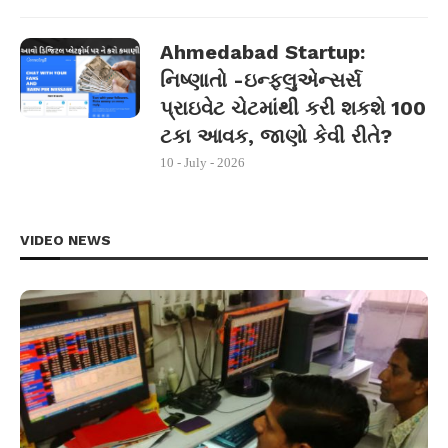
Ahmedabad Startup:
નિષ્ણાતો -ઇન્ફ્લુએન્સર્સ
પ્રાઇવેટ ચેટમાંથી કરી શકશે 100
ટકા આવક, જાણો કેવી રીતે?
10 - July - 2026
VIDEO NEWS