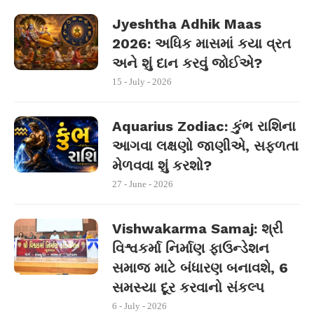
Jyeshtha Adhik Maas
2026: અધિક માસમાં કયા વ્રત
અને શું દાન કરવું જોઈએ?
15 - July - 2026
Aquarius Zodiac: કુંભ રાશિના
આગવા લક્ષણો જાણીએ, સફળતા
મેળવવા શું કરશો?
27 - June - 2026
Vishwakarma Samaj: શ્રી
વિશ્વકર્મા નિર્માણ ફાઉન્ડેશન
સમાજ માટે બંધારણ બનાવશે, 6
સમસ્યા દૂર કરવાનો સંકલ્પ
6 - July - 2026