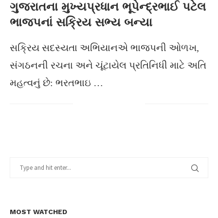
ગુજરાતના મુખ્યપ્રધાન ભૂપેન્દ્રભાઈ પટેલ
ભાજપનાં સક્રિય સભ્ય બન્યા
સક્રિય સદસ્યતા અભિયાનએ ભાજપની ઓળખ,
સંગઠનની રચના અને ચૂંટાયેલ પ્રતિનિધી માટે અતિ
મહત્વનું છે: ભરતભાઇ …
MOST WATCHED