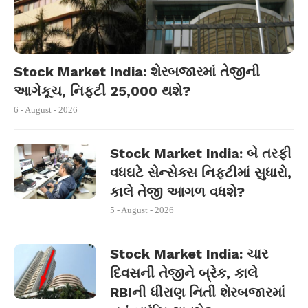
Stock Market India: શેરબજારમાં તેજીની
આગેકૂચ, નિફ્ટી 25,000 થશે?
6 - August - 2026
Stock Market India: બે તરફી
વધઘટે સેન્સેક્સ નિફ્ટીમાં સુધારો,
કાલે તેજી આગળ વધશે?
5 - August - 2026
Stock Market India: ચાર
દિવસની તેજીને બ્રેક, કાલે
RBIની ધીરાણ નિતી શેરબજારમાં