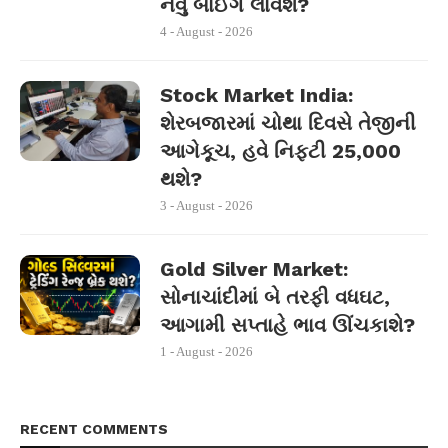
નવું બાઈંગ લાવશે?
4 - August - 2026
Stock Market India:
શેરબજારમાં ચોથા દિવસે તેજીની
આગેકૂચ, હવે નિફ્ટી 25,000
થશે?
3 - August - 2026
Gold Silver Market:
સોનાચાંદીમાં બે તરફી વધઘટ,
આગામી સપ્તાહે ભાવ ઊંચકાશે?
1 - August - 2026
RECENT COMMENTS