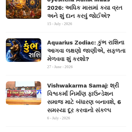
2026: અધિક માસમાં કયા વ્રત
અને શું દાન કરવું જોઈએ?
15 - July - 2026
Aquarius Zodiac: કુંભ રાશિના
આગવા લક્ષણો જાણીએ, સફળતા
મેળવવા શું કરશો?
27 - June - 2026
Vishwakarma Samaj: શ્રી
વિશ્વકર્મા નિર્માણ ફાઉન્ડેશન
સમાજ માટે બંધારણ બનાવશે, 6
સમસ્યા દૂર કરવાનો સંકલ્પ
6 - July - 2026