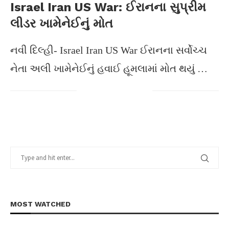
Israel Iran US War: ઈરાનના સુપ્રીમ
લીડર ખામેનેઈનું મોત
નવી દિલ્હી- Israel Iran US War ઈરાનના સર્વોચ્ચ
નેતા અલી ખામેનેઈનું હવાઈ હૂમલામાં મોત થયું …
MOST WATCHED