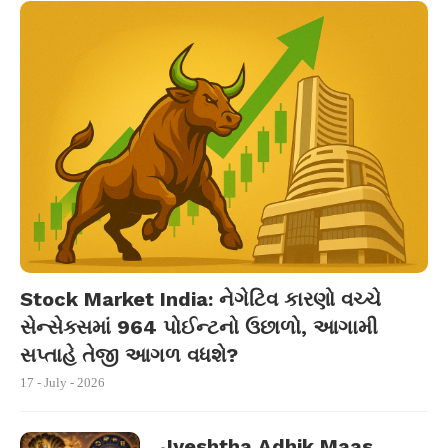
Stock Market India: નેગેટિવ કારણો વચ્ચે
સેન્સેક્સમાં 964 પોઈન્ટનો ઉછાળો, આગામી
સપ્તાહે તેજી આગળ વધશે?
17 - July - 2026
Jyeshtha Adhik Maas