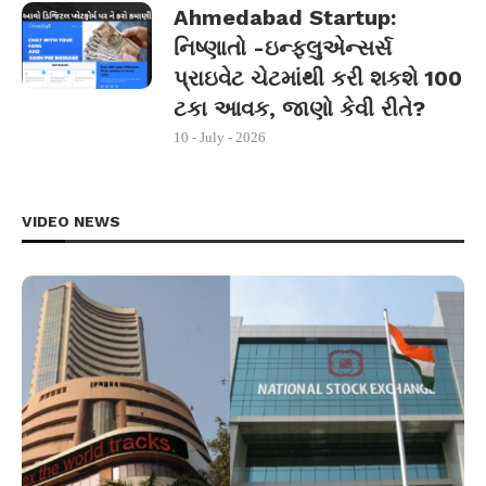
Ahmedabad Startup:
નિષ્ણાતો -ઇન્ફ્લુએન્સર્સ
પ્રાઇવેટ ચેટમાંથી કરી શકશે 100
ટકા આવક, જાણો કેવી રીતે?
10 - July - 2026
VIDEO NEWS