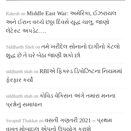
Middle East War: અમેરિકા, ઈઝરાયલ
Rakesh
on
અને ઈરાન વચ્ચે છઠ્ઠા દિવસે યુદ્ધ ચાલુ, જાણો
લેટેસ્ટ અપડેટ….
તમે ખરીદેલ સોનાનો દાગીનો કેટલો
Siddharth Sheh
on
શુદ્ધ છે તે ઘરે બેઠા જાણી શકો છો
RBIએ ફિક્સ્ડ ડિપોઝિટના નિયમમાં
siddharth shah
on
ફેરફાર કર્યો
કોવિડ વેક્સિન અંગે તમારા મનના
siddharth shah
on
પ્રશ્નોનું સમાધાન
વસતી ગણતરી 2021 – પ્રથમ
Swapnil Thakkar
on
વખત મોબાઇલ એપનો ઉપયોગ કરાશે