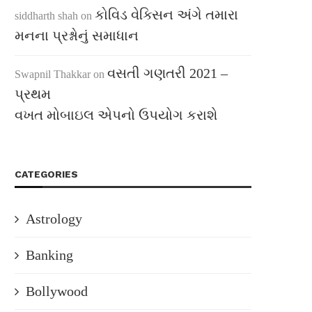
કોવિડ વેક્સિન અંગે તમારા
siddharth shah
on
મનના પ્રશ્નોનું સમાધાન
વસતી ગણતરી 2021 –
Swapnil Thakkar
on
પ્રથમ
વખત મોબાઇલ એપનો ઉપયોગ કરાશે
CATEGORIES
Astrology
Banking
Bollywood