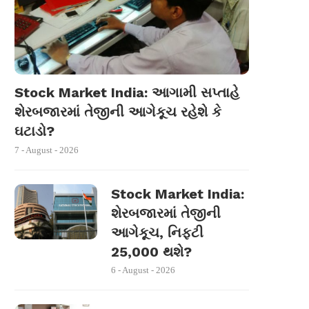
Stock Market India: આગામી સપ્તાહે
શેરબજારમાં તેજીની આગેકૂચ રહેશે કે
ઘટાડો?
7 - August - 2026
Stock Market India:
શેરબજારમાં તેજીની
આગેકૂચ, નિફ્ટી
25,000 થશે?
6 - August - 2026