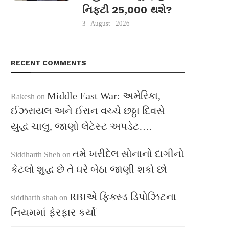
નિફ્ટી 25,000 થશે?
3 - August - 2026
RECENT COMMENTS
Middle East War: અમેરિકા,
Rakesh
on
ઈઝરાયલ અને ઈરાન વચ્ચે છઠ્ઠા દિવસે
યુદ્ધ ચાલુ, જાણો લેટેસ્ટ અપડેટ….
તમે ખરીદેલ સોનાનો દાગીનો
Siddharth Sheh
on
કેટલો શુદ્ધ છે તે ઘરે બેઠા જાણી શકો છો
RBIએ ફિક્સ્ડ ડિપોઝિટના
siddharth shah
on
નિયમમાં ફેરફાર કર્યો