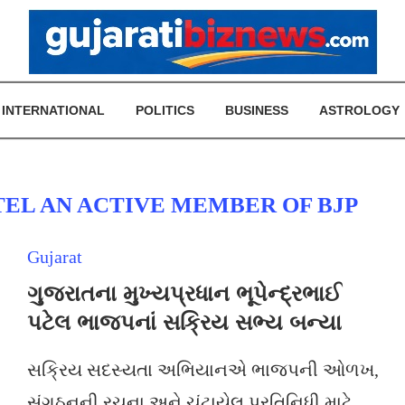
INTERNATIONAL
POLITICS
BUSINESS
ASTROLOGY
EL AN ACTIVE MEMBER OF BJP
Gujarat
ગુજરાતના મુખ્યપ્રધાન ભૂપેન્દ્રભાઈ
પટેલ ભાજપનાં સક્રિય સભ્ય બન્યા
સક્રિય સદસ્યતા અભિયાનએ ભાજપની ઓળખ,
સંગઠનની રચના અને ચૂંટાયેલ પ્રતિનિધી માટે