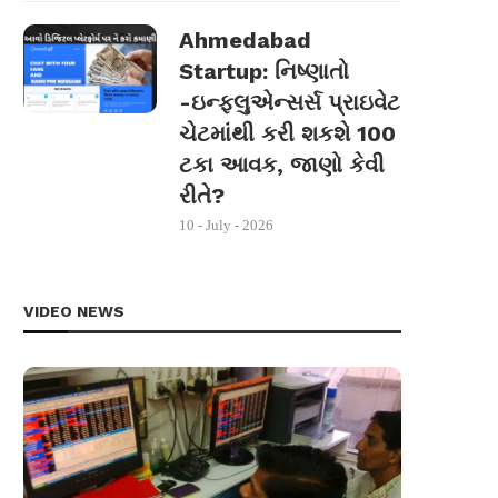
Ahmedabad
Startup: નિષ્ણાતો
-ઇન્ફ્લુએન્સર્સ પ્રાઇવેટ
ચેટમાંથી કરી શકશે 100
ટકા આવક, જાણો કેવી
રીતે?
10 - July - 2026
VIDEO NEWS