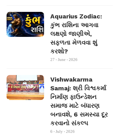
Aquarius Zodiac:
કુંભ રાશિના આગવા
લક્ષણો જાણીએ,
સફળતા મેળવવા શું
કરશો?
27 - June - 2026
Vishwakarma
Samaj: શ્રી વિશ્વકર્મા
નિર્માણ ફાઉન્ડેશન
સમાજ માટે બંધારણ
બનાવશે, 6 સમસ્યા દૂર
કરવાનો સંકલ્પ
6 - July - 2026