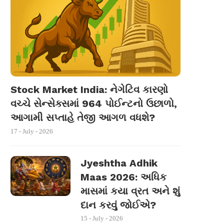
Stock Market India: નેગેટિવ કારણો
વચ્ચે સેન્સેક્સમાં 964 પોઈન્ટનો ઉછાળો,
આગામી સપ્તાહે તેજી આગળ વધશે?
17 - July - 2026
Jyeshtha Adhik
Maas 2026: અધિક
માસમાં કયા વ્રત અને શું
દાન કરવું જોઈએ?
15 - July - 2026