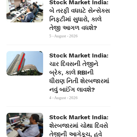
Stock Market India:
બે તરફી વધઘટે સેન્સેક્સ
નિફ્ટીમાં સુધારો, કાલે
તેજી આગળ વધશે?
5 - August - 2026
Stock Market India:
ચાર દિવસની તેજીને
બ્રેક, કાલે RBIની
ધીરાણ નિતી શેરબજારમાં
નવું બાઈંગ લાવશે?
4 - August - 2026
Stock Market India:
શેરબજારમાં ચોથા દિવસે
તેજીની આગેકૂચ, હવે