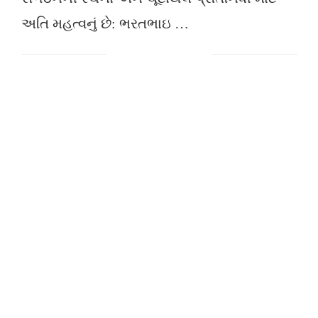
અતિ મહત્વનું છે: ભરતભાઇ …