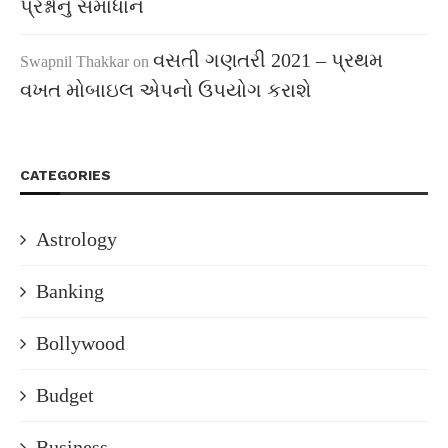
પ્રશ્નોનું સમાધાન
વસતી ગણતરી 2021 – પ્રથમ
Swapnil Thakkar
on
વખત મોબાઇલ એપનો ઉપયોગ કરાશે
CATEGORIES
Astrology
Banking
Bollywood
Budget
Business