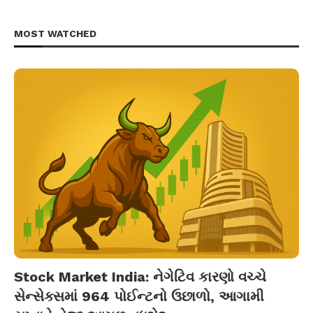
MOST WATCHED
Stock Market India: નેગેટિવ કારણો વચ્ચે
સેન્સેક્સમાં 964 પોઈન્ટનો ઉછાળો, આગામી