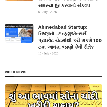
સમસ્યા દૂર કરવાનો સંકલ્પ
6 - July - 2026
Ahmedabad Startup:
નિષ્ણાતો -ઇન્ફ્લુએન્સર્સ
પ્રાઇવેટ ચેટમાંથી કરી શકશે 100
ટકા આવક, જાણો કેવી રીતે?
10 - July - 2026
VIDEO NEWS