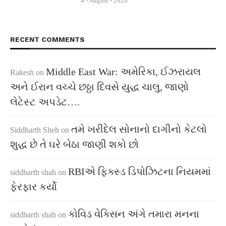
4 - August - 2026
RECENT COMMENTS
Middle East War: અમેરિકા, ઈઝરાયલ
Rakesh
on
અને ઈરાન વચ્ચે છઠ્ઠા દિવસે યુદ્ધ ચાલુ, જાણો
લેટેસ્ટ અપડેટ….
તમે ખરીદેલ સોનાનો દાગીનો કેટલો
Siddharth Sheh
on
શુદ્ધ છે તે ઘરે બેઠા જાણી શકો છો
RBIએ ફિક્સ્ડ ડિપોઝિટના નિયમમાં
siddharth shah
on
ફેરફાર કર્યો
કોવિડ વેક્સિન અંગે તમારા મનના
siddharth shah
on