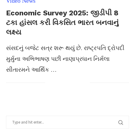
Video News
Economic Survey 2025: જીડીપી 8
ટકા હાંસલ કરી વિકસિત ભારત બનવાનું
લક્ષ્ય
સંસદનું બજેટ સત્ર શરૂ થયું છે. રાષ્ટ્રપતિ દ્રોપદી
મુર્મુના અભિભાષણ પછી નાણાપ્રધાન નિર્મલા
સીતારમને આર્થિક …