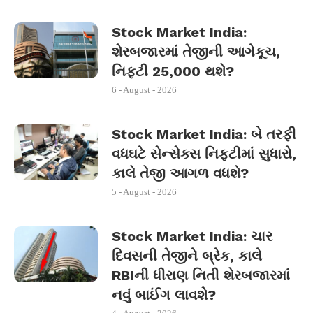
Stock Market India:
શેરબજારમાં તેજીની આગેકૂચ,
નિફ્ટી 25,000 થશે?
6 - August - 2026
Stock Market India: બે તરફી
વધઘટે સેન્સેક્સ નિફ્ટીમાં સુધારો,
કાલે તેજી આગળ વધશે?
5 - August - 2026
Stock Market India: ચાર
દિવસની તેજીને બ્રેક, કાલે
RBIની ધીરાણ નિતી શેરબજારમાં
નવું બાઈંગ લાવશે?