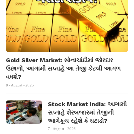
Gold Silver Market: સોનાચાંદીમાં જોરદાર
ઉછાળો, આગામી સપ્તાહે આ તેજી કેટલી આગળ
વધશે?
9 - August - 2026
Stock Market India: આગામી
સપ્તાહે શેરબજારમાં તેજીની
આગેકૂચ રહેશે કે ઘટાડો?
7 - August - 2026