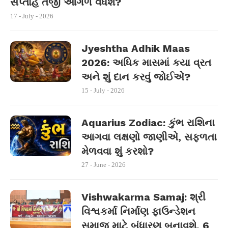
સપ્તાહે તેજી આગળ વધશે?
17 - July - 2026
Jyeshtha Adhik Maas
2026: અધિક માસમાં કયા વ્રત
અને શું દાન કરવું જોઈએ?
15 - July - 2026
Aquarius Zodiac: કુંભ રાશિના
આગવા લક્ષણો જાણીએ, સફળતા
મેળવવા શું કરશો?
27 - June - 2026
Vishwakarma Samaj: શ્રી
વિશ્વકર્મા નિર્માણ ફાઉન્ડેશન
સમાજ માટે બંધારણ બનાવશે, 6