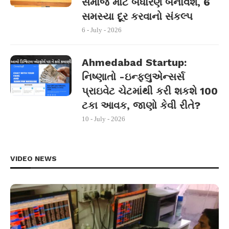
સમાજ માટે બંધારણ બનાવશે, 6
સમસ્યા દૂર કરવાનો સંકલ્પ
6 - July - 2026
Ahmedabad Startup:
નિષ્ણાતો -ઇન્ફ્લુએન્સર્સ
પ્રાઇવેટ ચેટમાંથી કરી શકશે 100
ટકા આવક, જાણો કેવી રીતે?
10 - July - 2026
VIDEO NEWS