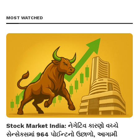
MOST WATCHED
Stock Market India: નેગેટિવ કારણો વચ્ચે
સેન્સેક્સમાં 964 પોઈન્ટનો ઉછાળો, આગામી