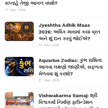
સપ્તાહે તેજી આગળ વધશે?
17 - July - 2026
Jyeshtha Adhik Maas
2026: અધિક માસમાં કયા વ્રત
અને શું દાન કરવું જોઈએ?
15 - July - 2026
Aquarius Zodiac: કુંભ રાશિના
આગવા લક્ષણો જાણીએ, સફળતા
મેળવવા શું કરશો?
27 - June - 2026
Vishwakarma Samaj: શ્રી
વિશ્વકર્મા નિર્માણ ફાઉન્ડેશન