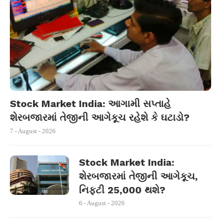
Stock Market India: આગામી સપ્તાહે
શેરબજારમાં તેજીની આગેકૂચ રહેશે કે ઘટાડો?
7 - August - 2026
Stock Market India:
શેરબજારમાં તેજીની આગેકૂચ,
નિફ્ટી 25,000 થશે?
6 - August - 2026