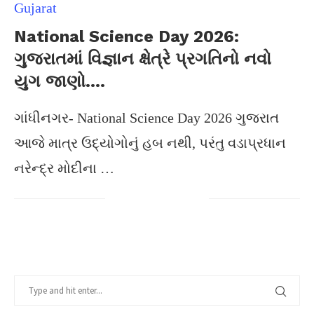
Gujarat
National Science Day 2026:
ગુજરાતમાં વિજ્ઞાન ક્ષેત્રે પ્રગતિનો નવો
યુગ જાણો….
ગાંધીનગર- National Science Day 2026 ગુજરાત
આજે માત્ર ઉદ્યોગોનું હબ નથી, પરંતુ વડાપ્રધાન
નરેન્દ્ર મોદીના …