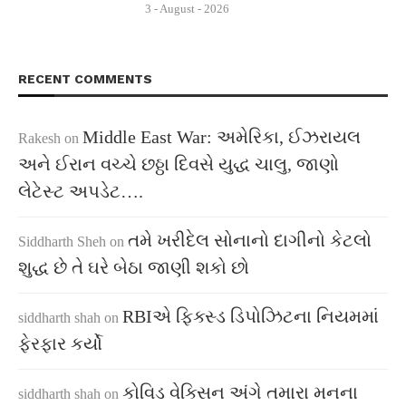
3 - August - 2026
RECENT COMMENTS
Middle East War: અમેરિકા, ઈઝરાયલ
Rakesh
on
અને ઈરાન વચ્ચે છઠ્ઠા દિવસે યુદ્ધ ચાલુ, જાણો
લેટેસ્ટ અપડેટ….
તમે ખરીદેલ સોનાનો દાગીનો કેટલો
Siddharth Sheh
on
શુદ્ધ છે તે ઘરે બેઠા જાણી શકો છો
RBIએ ફિક્સ્ડ ડિપોઝિટના નિયમમાં
siddharth shah
on
ફેરફાર કર્યો
કોવિડ વેક્સિન અંગે તમારા મનના
siddharth shah
on