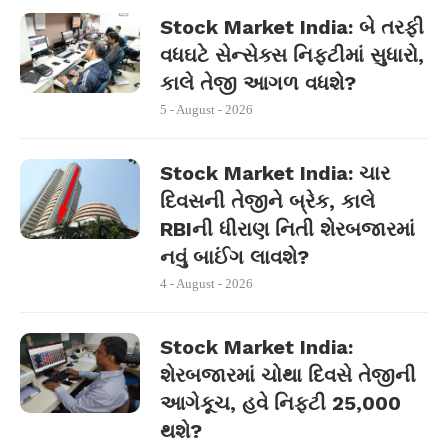
Stock Market India: બે તરફી
વધઘટે સેન્સેક્સ નિફ્ટીમાં સુધારો,
કાલે તેજી આગળ વધશે?
5 - August - 2026
Stock Market India: ચાર
દિવસની તેજીને બ્રેક, કાલે
RBIની ધીરાણ નિતી શેરબજારમાં
નવું બાઈંગ લાવશે?
4 - August - 2026
Stock Market India:
શેરબજારમાં ચોથા દિવસે તેજીની
આગેકૂચ, હવે નિફ્ટી 25,000
થશે?