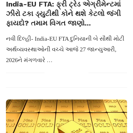
India-EU FTA: ફ્રી ટ્રેડ એગ્રીમેન્ટમાં
ઝીરો ટકા ડ્યુટીથી કોને થશે કેટલો જંગી
ફાયદો? તમામ વિગત જાણો…
નવી દિલ્હી- India-EU FTA દુનિયાની બે સૌથી મોટી
અર્થવ્યવસ્થાઓની વચ્ચે આજે 27 જાન્યુઆરી,
2026ને મંગળવારે …