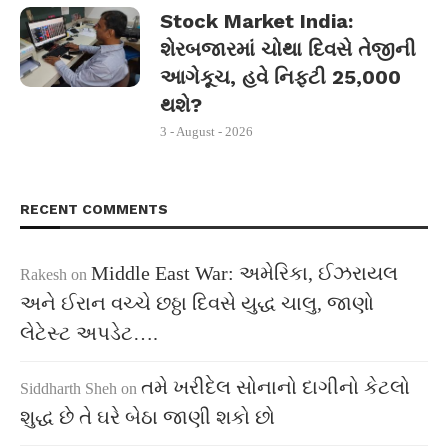
Stock Market India:
શેરબજારમાં ચોથા દિવસે તેજીની
આગેકૂચ, હવે નિફ્ટી 25,000
થશે?
3 - August - 2026
RECENT COMMENTS
Middle East War: અમેરિકા, ઈઝરાયલ
Rakesh
on
અને ઈરાન વચ્ચે છઠ્ઠા દિવસે યુદ્ધ ચાલુ, જાણો
લેટેસ્ટ અપડેટ….
તમે ખરીદેલ સોનાનો દાગીનો કેટલો
Siddharth Sheh
on
શુદ્ધ છે તે ઘરે બેઠા જાણી શકો છો