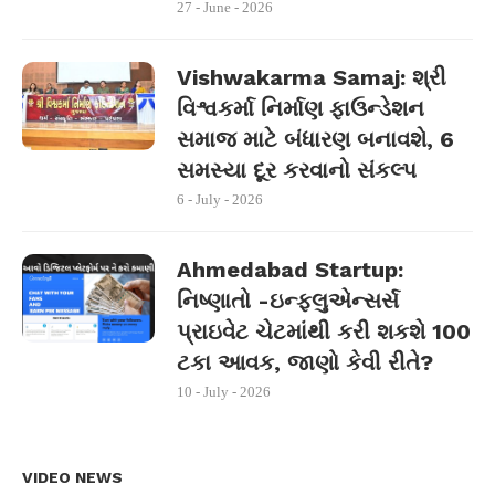
27 - June - 2026
Vishwakarma Samaj: શ્રી
વિશ્વકર્મા નિર્માણ ફાઉન્ડેશન
સમાજ માટે બંધારણ બનાવશે, 6
સમસ્યા દૂર કરવાનો સંકલ્પ
6 - July - 2026
Ahmedabad Startup:
નિષ્ણાતો -ઇન્ફ્લુએન્સર્સ
પ્રાઇવેટ ચેટમાંથી કરી શકશે 100
ટકા આવક, જાણો કેવી રીતે?
10 - July - 2026
VIDEO NEWS