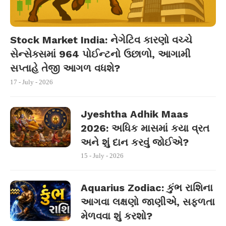
Stock Market India: નેગેટિવ કારણો વચ્ચે
સેન્સેક્સમાં 964 પોઈન્ટનો ઉછાળો, આગામી
સપ્તાહે તેજી આગળ વધશે?
17 - July - 2026
Jyeshtha Adhik Maas
2026: અધિક માસમાં કયા વ્રત
અને શું દાન કરવું જોઈએ?
15 - July - 2026
Aquarius Zodiac: કુંભ રાશિના
આગવા લક્ષણો જાણીએ, સફળતા
મેળવવા શું કરશો?