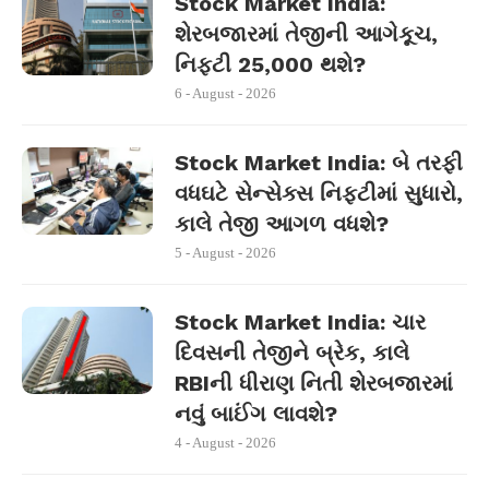
Stock Market India:
શેરબજારમાં તેજીની આગેકૂચ,
નિફ્ટી 25,000 થશે?
6 - August - 2026
Stock Market India: બે તરફી
વધઘટે સેન્સેક્સ નિફ્ટીમાં સુધારો,
કાલે તેજી આગળ વધશે?
5 - August - 2026
Stock Market India: ચાર
દિવસની તેજીને બ્રેક, કાલે
RBIની ધીરાણ નિતી શેરબજારમાં
નવું બાઈંગ લાવશે?
4 - August - 2026