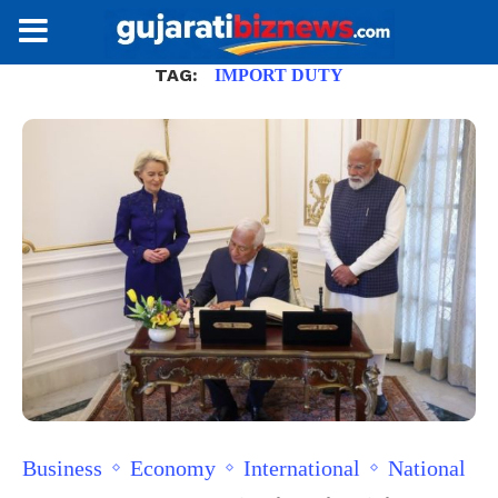
TAG:
IMPORT DUTY
Business
Economy
International
National