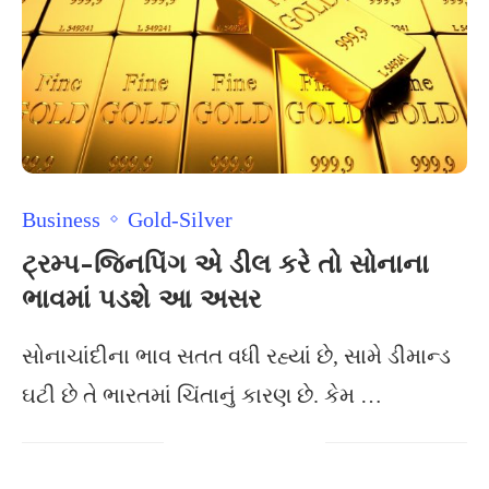
Business
Gold-Silver
ટ્રમ્પ-જિનપિંગ એ ડીલ કરે તો સોનાના
ભાવમાં પડશે આ અસર
સોનાચાંદીના ભાવ સતત વધી રહ્યાં છે, સામે ડીમાન્ડ
ઘટી છે તે ભારતમાં ચિંતાનું કારણ છે. કેમ …