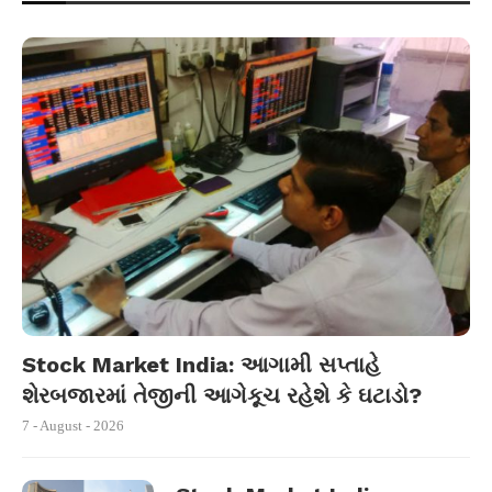
Stock Market India: આગામી સપ્તાહે
શેરબજારમાં તેજીની આગેકૂચ રહેશે કે ઘટાડો?
7 - August - 2026