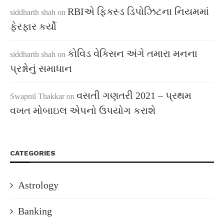
RBIએ ફિક્સ્ડ ડિપોઝિટના નિયમમાં
siddharth shah
on
ફેરફાર કર્યો
કોવિડ વેક્સિન અંગે તમારા મનના
siddharth shah
on
પ્રશ્નોનું સમાધાન
વસતી ગણતરી 2021 – પ્રથમ
Swapnil Thakkar
on
વખત મોબાઇલ એપનો ઉપયોગ કરાશે
CATEGORIES
Astrology
Banking