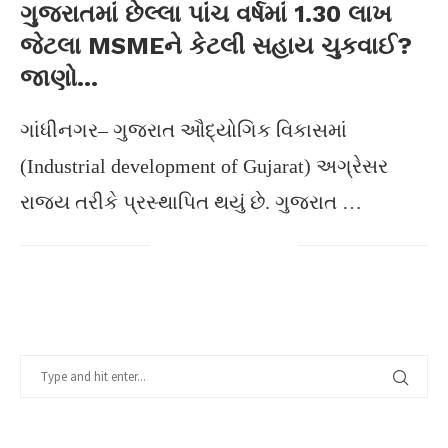
ગુજરાતમાં છેલ્લા પાંચ વર્ષમાં 1.30 લાખ
જેટલા MSMEને કેટલી સહાય ચુકવાઈ?
જાણો…
ગાંધીનગર– ગુજરાત ઔદ્યોગિક વિકાસમાં
(Industrial development of Gujarat) અગ્રેસર
રાજ્ય તરીકે પ્રસ્થાપિત થયું છે. ગુજરાત …