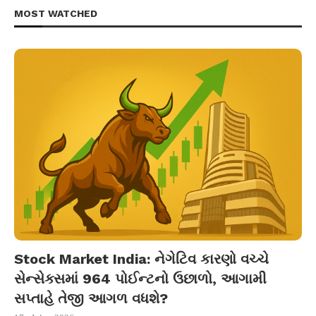
MOST WATCHED
Stock Market India: નેગેટિવ કારણો વચ્ચે
સેન્સેક્સમાં 964 પોઈન્ટનો ઉછાળો, આગામી
સપ્તાહે તેજી આગળ વધશે?