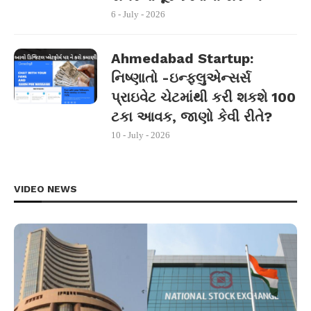
6 - July - 2026
Ahmedabad Startup:
નિષ્ણાતો -ઇન્ફ્લુએન્સર્સ
પ્રાઇવેટ ચેટમાંથી કરી શકશે 100
ટકા આવક, જાણો કેવી રીતે?
10 - July - 2026
VIDEO NEWS