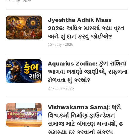
17 - July - 2026
Jyeshtha Adhik Maas
2026: અધિક માસમાં કયા વ્રત
અને શું દાન કરવું જોઈએ?
15 - July - 2026
Aquarius Zodiac: કુંભ રાશિના
આગવા લક્ષણો જાણીએ, સફળતા
મેળવવા શું કરશો?
27 - June - 2026
Vishwakarma Samaj: શ્રી
વિશ્વકર્મા નિર્માણ ફાઉન્ડેશન
સમાજ માટે બંધારણ બનાવશે, 6
સમસ્યા દૂર કરવાનો સંકલ્પ