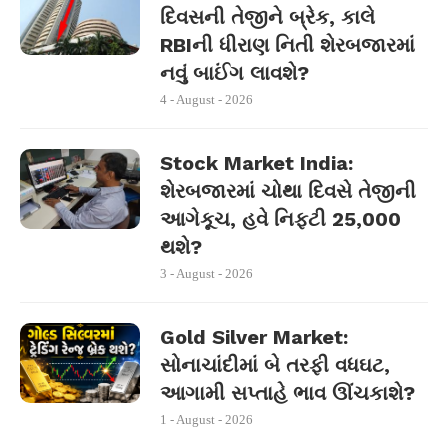
દિવસની તેજીને બ્રેક, કાલે
RBIની ધીરાણ નિતી શેરબજારમાં
નવું બાઈંગ લાવશે?
4 - August - 2026
Stock Market India:
શેરબજારમાં ચોથા દિવસે તેજીની
આગેકૂચ, હવે નિફ્ટી 25,000
થશે?
3 - August - 2026
Gold Silver Market:
સોનાચાંદીમાં બે તરફી વધઘટ,
આગામી સપ્તાહે ભાવ ઊંચકાશે?
1 - August - 2026