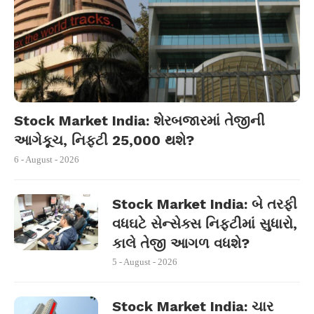
Stock Market India: શેરબજારમાં તેજીની
આગેકૂચ, નિફ્ટી 25,000 થશે?
6 - August - 2026
Stock Market India: બે તરફી
વધઘટે સેન્સેક્સ નિફ્ટીમાં સુધારો,
કાલે તેજી આગળ વધશે?
5 - August - 2026
Stock Market India: ચાર