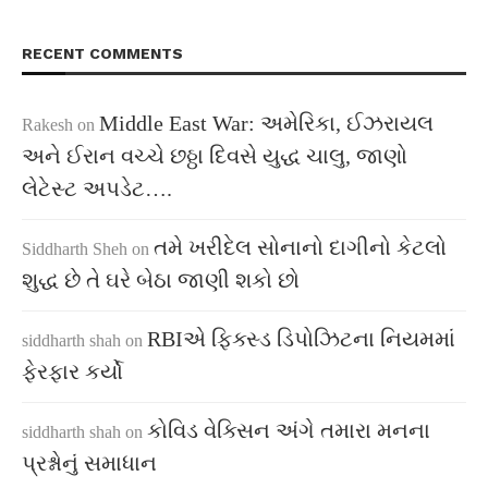
RECENT COMMENTS
Middle East War: અમેરિકા, ઈઝરાયલ
Rakesh
on
અને ઈરાન વચ્ચે છઠ્ઠા દિવસે યુદ્ધ ચાલુ, જાણો
લેટેસ્ટ અપડેટ….
તમે ખરીદેલ સોનાનો દાગીનો કેટલો
Siddharth Sheh
on
શુદ્ધ છે તે ઘરે બેઠા જાણી શકો છો
RBIએ ફિક્સ્ડ ડિપોઝિટના નિયમમાં
siddharth shah
on
ફેરફાર કર્યો
કોવિડ વેક્સિન અંગે તમારા મનના
siddharth shah
on
પ્રશ્નોનું સમાધાન