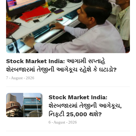
Stock Market India: આગામી સપ્તાહે
શેરબજારમાં તેજીની આગેકૂચ રહેશે કે ઘટાડો?
7 - August - 2026
Stock Market India:
શેરબજારમાં તેજીની આગેકૂચ,
નિફ્ટી 25,000 થશે?
6 - August - 2026