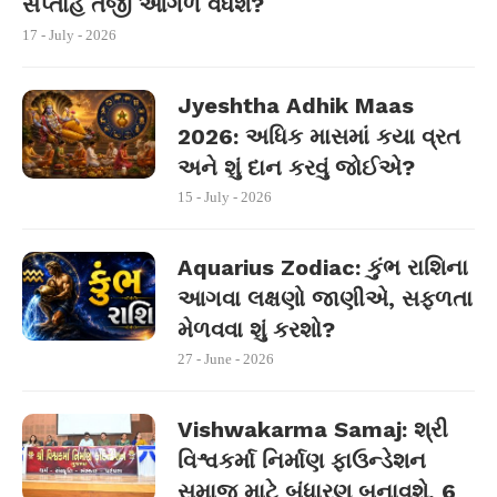
સપ્તાહે તેજી આગળ વધશે?
17 - July - 2026
Jyeshtha Adhik Maas
2026: અધિક માસમાં કયા વ્રત
અને શું દાન કરવું જોઈએ?
15 - July - 2026
Aquarius Zodiac: કુંભ રાશિના
આગવા લક્ષણો જાણીએ, સફળતા
મેળવવા શું કરશો?
27 - June - 2026
Vishwakarma Samaj: શ્રી
વિશ્વકર્મા નિર્માણ ફાઉન્ડેશન
સમાજ માટે બંધારણ બનાવશે, 6