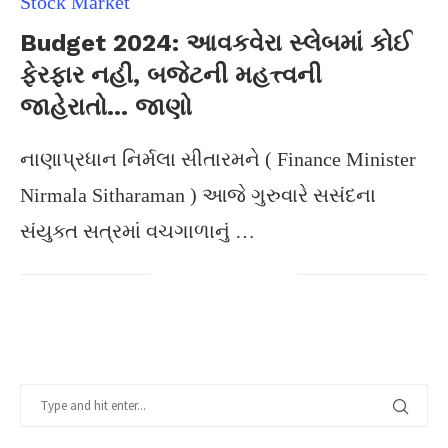
Stock Market
Budget 2024: આવકવેરા સ્લેબમાં કોઈ
ફેરફાર નહી, બજેટની મહત્ત્વની
જાહેરાતો… જાણો
નાણાપ્રધાન નિર્મલા સીતારમને ( Finance Minister
Nirmala Sitharaman ) આજે ગુરુવારે સસંદના
સંયુક્ત સત્રમાં વચગાળાનું …