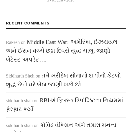
3 - August - 2026
RECENT COMMENTS
Middle East War: અમેરિકા, ઈઝરાયલ
Rakesh
on
અને ઈરાન વચ્ચે છઠ્ઠા દિવસે યુદ્ધ ચાલુ, જાણો
લેટેસ્ટ અપડેટ….
તમે ખરીદેલ સોનાનો દાગીનો કેટલો
Siddharth Sheh
on
શુદ્ધ છે તે ઘરે બેઠા જાણી શકો છો
RBIએ ફિક્સ્ડ ડિપોઝિટના નિયમમાં
siddharth shah
on
ફેરફાર કર્યો
કોવિડ વેક્સિન અંગે તમારા મનના
siddharth shah
on