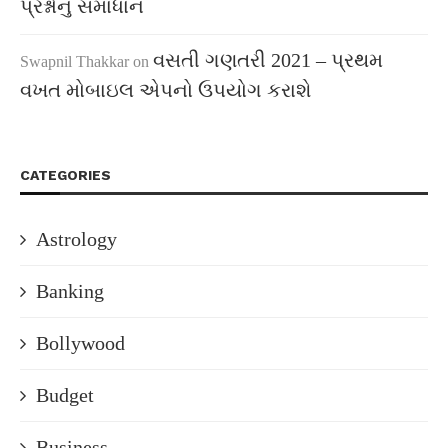
પ્રશ્નોનું સમાધાન
વસતી ગણતરી 2021 – પ્રથમ
Swapnil Thakkar
on
વખત મોબાઇલ એપનો ઉપયોગ કરાશે
CATEGORIES
Astrology
Banking
Bollywood
Budget
Business