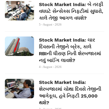
Stock Market India: બે તરફી
વધઘટે સેન્સેક્સ નિફ્ટીમાં સુધારો,
કાલે તેજી આગળ વધશે?
5 - August - 2026
Stock Market India: ચાર
દિવસની તેજીને બ્રેક, કાલે
RBIની ધીરાણ નિતી શેરબજારમાં
નવું બાઈંગ લાવશે?
4 - August - 2026
Stock Market India:
શેરબજારમાં ચોથા દિવસે તેજીની
આગેકૂચ, હવે નિફ્ટી 25,000
થશે?