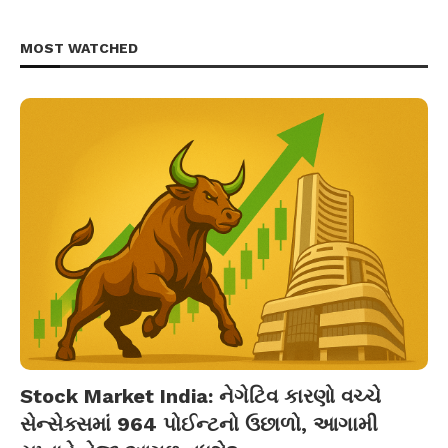
MOST WATCHED
Stock Market India: નેગેટિવ કારણો વચ્ચે
સેન્સેક્સમાં 964 પોઈન્ટનો ઉછાળો, આગામી