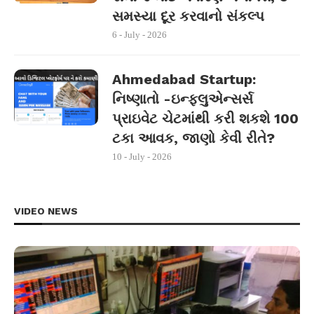
સમસ્યા દૂર કરવાનો સંકલ્પ
6 - July - 2026
Ahmedabad Startup:
નિષ્ણાતો -ઇન્ફ્લુએન્સર્સ
પ્રાઇવેટ ચેટમાંથી કરી શકશે 100
ટકા આવક, જાણો કેવી રીતે?
10 - July - 2026
VIDEO NEWS