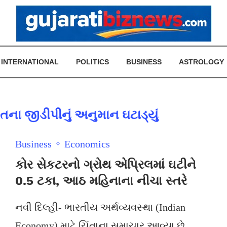
INTERNATIONAL
POLITICS
BUSINESS
ASTROLOGY
 જીડીપીનું અનુમાન ઘટાડ્યું
Business
Economics
કોર સેકટરનો ગ્રોથ એપ્રિલમાં ઘટીને
0.5 ટકા, આઠ મહિનાના નીચા સ્તરે
નવી દિલ્હી- ભારતીય અર્થવ્યવસ્થા (Indian
Economy) માટે ચિંતાના સમાચાર આવ્યા છે.