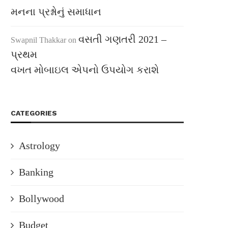
મનના પ્રશ્નોનું સમાધાન
વસતી ગણતરી 2021 –
Swapnil Thakkar
on
પ્રથમ
વખત મોબાઇલ એપનો ઉપયોગ કરાશે
CATEGORIES
Astrology
Banking
Bollywood
Budget