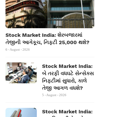
Stock Market India: શેરબજારમાં
તેજીની આગેકૂચ, નિફ્ટી 25,000 થશે?
6 - August - 2026
Stock Market India:
બે તરફી વધઘટે સેન્સેક્સ
નિફ્ટીમાં સુધારો, કાલે
તેજી આગળ વધશે?
5 - August - 2026
Stock Market India: