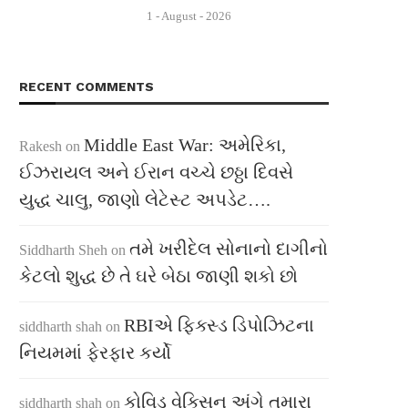
1 - August - 2026
RECENT COMMENTS
Middle East War: અમેરિકા,
Rakesh
on
ઈઝરાયલ અને ઈરાન વચ્ચે છઠ્ઠા દિવસે
યુદ્ધ ચાલુ, જાણો લેટેસ્ટ અપડેટ….
તમે ખરીદેલ સોનાનો દાગીનો
Siddharth Sheh
on
કેટલો શુદ્ધ છે તે ઘરે બેઠા જાણી શકો છો
RBIએ ફિક્સ્ડ ડિપોઝિટના
siddharth shah
on
નિયમમાં ફેરફાર કર્યો
કોવિડ વેક્સિન અંગે તમારા
siddharth shah
on