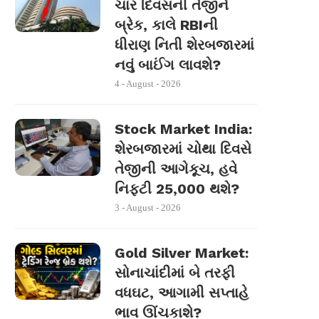
ચાર દિવસની તેજીને
બ્રેક, કાલે RBIની
ધીરાણ નિતી શેરબજારમાં
નવું બાઈંગ લાવશે?
4 - August - 2026
Stock Market India:
શેરબજારમાં ચોથા દિવસે
તેજીની આગેકૂચ, હવે
નિફ્ટી 25,000 થશે?
3 - August - 2026
Gold Silver Market:
સોનાચાંદીમાં બે તરફી
વધઘટ, આગામી સપ્તાહે
ભાવ ઊંચકાશે?