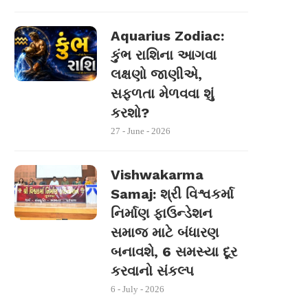
Aquarius Zodiac:
કુંભ રાશિના આગવા
લક્ષણો જાણીએ,
સફળતા મેળવવા શું
કરશો?
27 - June - 2026
Vishwakarma
Samaj: શ્રી વિશ્વકર્મા
નિર્માણ ફાઉન્ડેશન
સમાજ માટે બંધારણ
બનાવશે, 6 સમસ્યા દૂર
કરવાનો સંકલ્પ
6 - July - 2026