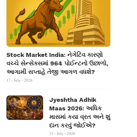
Stock Market India: નેગેટિવ કારણો
વચ્ચે સેન્સેક્સમાં 964 પોઈન્ટનો ઉછાળો,
આગામી સપ્તાહે તેજી આગળ વધશે?
17 - July - 2026
Jyeshtha Adhik
Maas 2026: અધિક
માસમાં કયા વ્રત અને શું
દાન કરવું જોઈએ?
15 - July - 2026