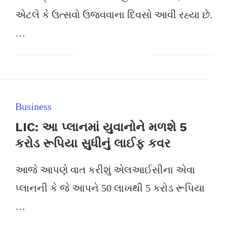
એટલે કે ઉત્સવો ઉજવવાના દિવસો આવી રહ્યા છે.
…
Business
LIC: આ પ્લાનમાં યુવાનોને મળશે 5
કરોડ રૂપિયા સુધીનું લાઈફ કવર
આજે આપણે વાત કરીશું એલઆઈસીના એવા
પ્લાનની કે જે આપને 50 લાખથી 5 કરોડ રૂપિયા
…