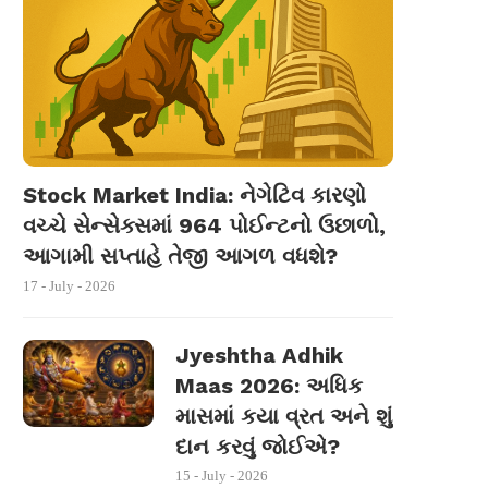
Stock Market India: નેગેટિવ કારણો
વચ્ચે સેન્સેક્સમાં 964 પોઈન્ટનો ઉછાળો,
આગામી સપ્તાહે તેજી આગળ વધશે?
17 - July - 2026
Jyeshtha Adhik
Maas 2026: અધિક
માસમાં કયા વ્રત અને શું
દાન કરવું જોઈએ?
15 - July - 2026