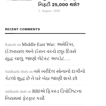
નિફ્ટી 25,000 થશે?
3 - August - 2026
RECENT COMMENTS
Middle East War: અમેરિકા,
Rakesh
on
ઈઝરાયલ અને ઈરાન વચ્ચે છઠ્ઠા દિવસે
યુદ્ધ ચાલુ, જાણો લેટેસ્ટ અપડેટ….
તમે ખરીદેલ સોનાનો દાગીનો
Siddharth Sheh
on
કેટલો શુદ્ધ છે તે ઘરે બેઠા જાણી શકો છો
RBIએ ફિક્સ્ડ ડિપોઝિટના
siddharth shah
on
નિયમમાં ફેરફાર કર્યો