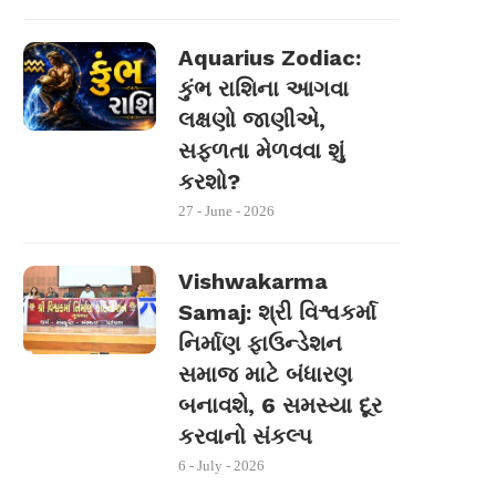
Aquarius Zodiac:
કુંભ રાશિના આગવા
લક્ષણો જાણીએ,
સફળતા મેળવવા શું
કરશો?
27 - June - 2026
Vishwakarma
Samaj: શ્રી વિશ્વકર્મા
નિર્માણ ફાઉન્ડેશન
સમાજ માટે બંધારણ
બનાવશે, 6 સમસ્યા દૂર
કરવાનો સંકલ્પ
6 - July - 2026