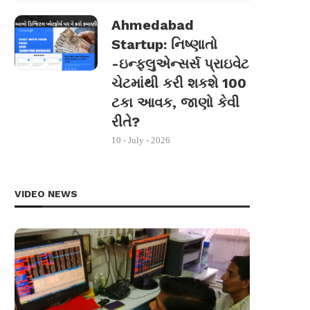
Ahmedabad
Startup: નિષ્ણાતો
-ઇન્ફ્લુએન્સર્સ પ્રાઇવેટ
ચેટમાંથી કરી શકશે 100
ટકા આવક, જાણો કેવી
રીતે?
10 - July - 2026
VIDEO NEWS