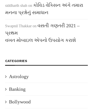
કોવિડ વેક્સિન અંગે તમારા
siddharth shah
on
મનના પ્રશ્નોનું સમાધાન
વસતી ગણતરી 2021 –
Swapnil Thakkar
on
પ્રથમ
વખત મોબાઇલ એપનો ઉપયોગ કરાશે
CATEGORIES
Astrology
Banking
Bollywood