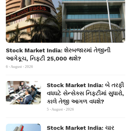
Stock Market India: શેરબજારમાં તેજીની
આગેકૂચ, નિફ્ટી 25,000 થશે?
6 - August - 2026
Stock Market India: બે તરફી
વધઘટે સેન્સેક્સ નિફ્ટીમાં સુધારો,
કાલે તેજી આગળ વધશે?
5 - August - 2026
Stock Market India: ચાર