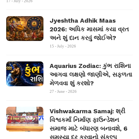
17 - July - 2026
Jyeshtha Adhik Maas
2026: અધિક માસમાં કયા વ્રત
અને શું દાન કરવું જોઈએ?
15 - July - 2026
Aquarius Zodiac: કુંભ રાશિના
આગવા લક્ષણો જાણીએ, સફળતા
મેળવવા શું કરશો?
27 - June - 2026
Vishwakarma Samaj: શ્રી
વિશ્વકર્મા નિર્માણ ફાઉન્ડેશન
સમાજ માટે બંધારણ બનાવશે, 6
સમસ્યા દૂર કરવાનો સંકલ્પ