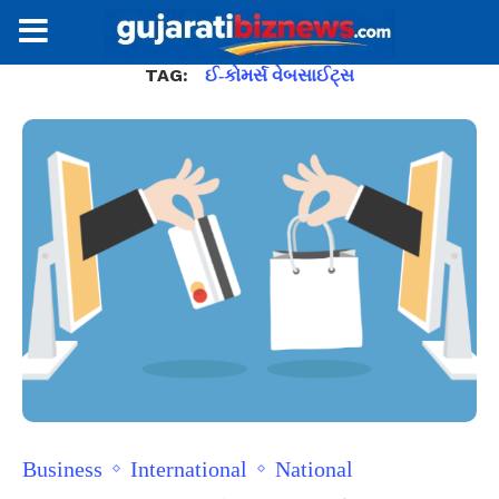
TAG:
ઈ-કોમર્સ વેબસાઈટ્સ
Business
International
National