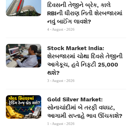
દિવસની તેજીને બ્રેક, કાલે
RBIની ધીરાણ નિતી શેરબજારમાં
નવું બાઈંગ લાવશે?
4 - August - 2026
Stock Market India:
શેરબજારમાં ચોથા દિવસે તેજીની
આગેકૂચ, હવે નિફ્ટી 25,000
થશે?
3 - August - 2026
Gold Silver Market:
સોનાચાંદીમાં બે તરફી વધઘટ,
આગામી સપ્તાહે ભાવ ઊંચકાશે?
1 - August - 2026