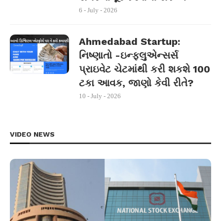
6 - July - 2026
Ahmedabad Startup:
નિષ્ણાતો -ઇન્ફ્લુએન્સર્સ
પ્રાઇવેટ ચેટમાંથી કરી શકશે 100
ટકા આવક, જાણો કેવી રીતે?
10 - July - 2026
VIDEO NEWS