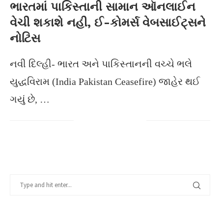
ભારતમાં પાકિસ્તાની સામાન ઑનલાઈન
વેચી શકાશે નહી, ઈ-કોમર્સ વેબસાઈટ્સને
નોટિસ
નવી દિલ્હી- ભારત અને પાકિસ્તાનની વચ્ચે ભલે
યુદ્ધવિરામ (India Pakistan Ceasefire) જાહેર થઈ
ગયું છે, …