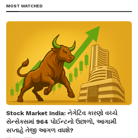
MOST WATCHED
Stock Market India: નેગેટિવ કારણો વચ્ચે
સેન્સેક્સમાં 964 પોઈન્ટનો ઉછાળો, આગામી
સપ્તાહે તેજી આગળ વધશે?