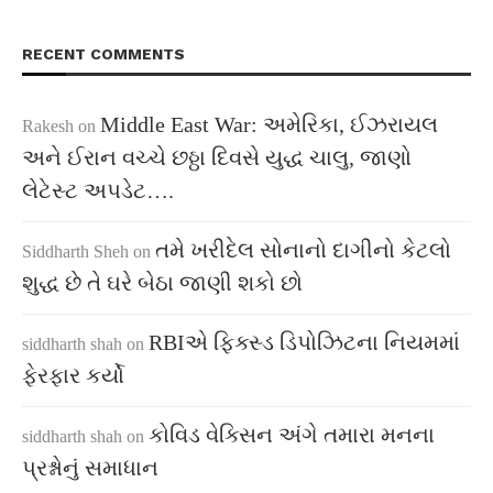
RECENT COMMENTS
Middle East War: અમેરિકા, ઈઝરાયલ
Rakesh
on
અને ઈરાન વચ્ચે છઠ્ઠા દિવસે યુદ્ધ ચાલુ, જાણો
લેટેસ્ટ અપડેટ….
તમે ખરીદેલ સોનાનો દાગીનો કેટલો
Siddharth Sheh
on
શુદ્ધ છે તે ઘરે બેઠા જાણી શકો છો
RBIએ ફિક્સ્ડ ડિપોઝિટના નિયમમાં
siddharth shah
on
ફેરફાર કર્યો
કોવિડ વેક્સિન અંગે તમારા મનના
siddharth shah
on
પ્રશ્નોનું સમાધાન