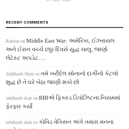
RECENT COMMENTS
Middle East War: અમેરિકા, ઈઝરાયલ
Rakesh
on
અને ઈરાન વચ્ચે છઠ્ઠા દિવસે યુદ્ધ ચાલુ, જાણો
લેટેસ્ટ અપડેટ….
તમે ખરીદેલ સોનાનો દાગીનો કેટલો
Siddharth Sheh
on
શુદ્ધ છે તે ઘરે બેઠા જાણી શકો છો
RBIએ ફિક્સ્ડ ડિપોઝિટના નિયમમાં
siddharth shah
on
ફેરફાર કર્યો
કોવિડ વેક્સિન અંગે તમારા મનના
siddharth shah
on