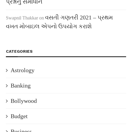
પ્રશ્નોનું સમાધાન
વસતી ગણતરી 2021 – પ્રથમ
Swapnil Thakkar
on
વખત મોબાઇલ એપનો ઉપયોગ કરાશે
CATEGORIES
Astrology
Banking
Bollywood
Budget
Business