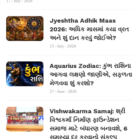
17 - July - 2026
Jyeshtha Adhik Maas
2026: અધિક માસમાં કયા વ્રત
અને શું દાન કરવું જોઈએ?
15 - July - 2026
Aquarius Zodiac: કુંભ રાશિના
આગવા લક્ષણો જાણીએ, સફળતા
મેળવવા શું કરશો?
27 - June - 2026
Vishwakarma Samaj: શ્રી
વિશ્વકર્મા નિર્માણ ફાઉન્ડેશન
સમાજ માટે બંધારણ બનાવશે, 6
સમસ્યા દૂર કરવાનો સંકલ્પ