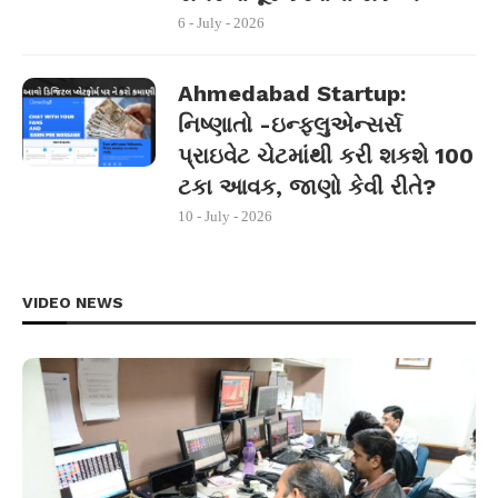
6 - July - 2026
Ahmedabad Startup:
નિષ્ણાતો -ઇન્ફ્લુએન્સર્સ
પ્રાઇવેટ ચેટમાંથી કરી શકશે 100
ટકા આવક, જાણો કેવી રીતે?
10 - July - 2026
VIDEO NEWS