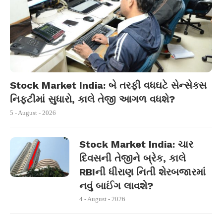
Stock Market India: બે તરફી વધઘટે સેન્સેક્સ
નિફ્ટીમાં સુધારો, કાલે તેજી આગળ વધશે?
5 - August - 2026
Stock Market India: ચાર
દિવસની તેજીને બ્રેક, કાલે
RBIની ધીરાણ નિતી શેરબજારમાં
નવું બાઈંગ લાવશે?
4 - August - 2026