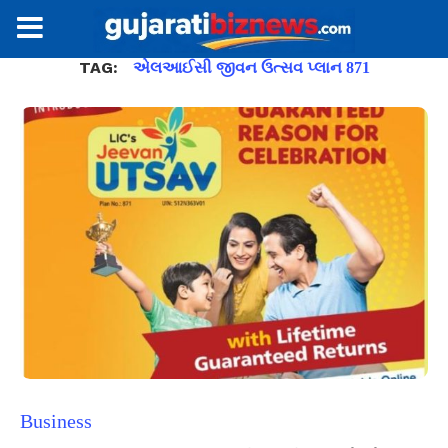
TAG:
એલઆઈસી જીવન ઉત્સવ પ્લાન 871
Business