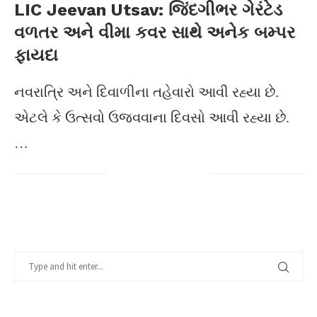
LIC Jeevan Utsav: જિંદગીભર ગેરંટેડ
વળતર અને વીમા કવર સાથે અનેક બમ્પર
ફાયદા
નવરાત્રિ અને દિવાળીના તહેવારો આવી રહ્યા છે.
એટલે કે ઉત્સવો ઉજવવાના દિવસો આવી રહ્યા છે.
…