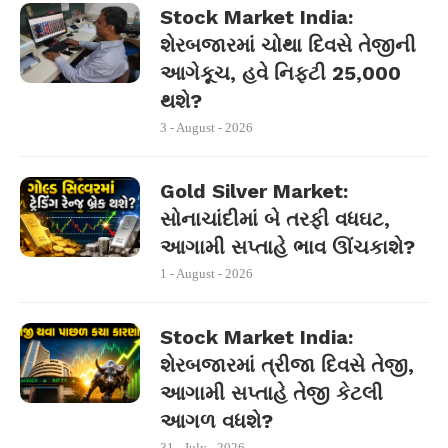
Stock Market India:
શેરબજારમાં ચોથા દિવસે તેજીની
આગેકૂચ, હવે નિફ્ટી 25,000
થશે?
3 - August - 2026
Gold Silver Market:
સોનાચાંદીમાં બે તરફી વધઘટ,
આગામી સપ્તાહે ભાવ ઊંચકાશે?
1 - August - 2026
Stock Market India:
શેરબજારમાં ત્રીજા દિવસે તેજી,
આગામી સપ્તાહે તેજી કેટલી
આગળ વધશે?
31 - July - 2026