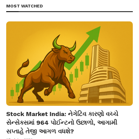
MOST WATCHED
Stock Market India: નેગેટિવ કારણો વચ્ચે
સેન્સેક્સમાં 964 પોઈન્ટનો ઉછાળો, આગામી
સપ્તાહે તેજી આગળ વધશે?