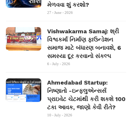
મેળવવા શું કરશો?
27 - June - 2026
Vishwakarma Samaj: શ્રી
વિશ્વકર્મા નિર્માણ ફાઉન્ડેશન
સમાજ માટે બંધારણ બનાવશે, 6
સમસ્યા દૂર કરવાનો સંકલ્પ
6 - July - 2026
Ahmedabad Startup:
નિષ્ણાતો -ઇન્ફ્લુએન્સર્સ
પ્રાઇવેટ ચેટમાંથી કરી શકશે 100
ટકા આવક, જાણો કેવી રીતે?
10 - July - 2026