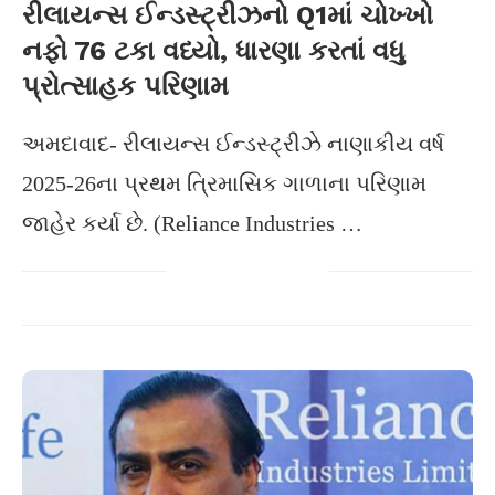
રીલાયન્સ ઈન્ડસ્ટ્રીઝનો Q1માં ચોખ્ખો
નફો 76 ટકા વધ્યો, ધારણા કરતાં વધુ
પ્રોત્સાહક પરિણામ
અમદાવાદ- રીલાયન્સ ઈન્ડસ્ટ્રીઝે નાણાકીય વર્ષ
2025-26ના પ્રથમ ત્રિમાસિક ગાળાના પરિણામ
જાહેર કર્યા છે. (Reliance Industries …