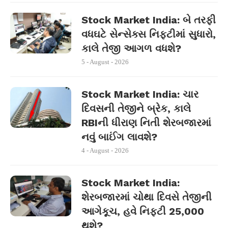
Stock Market India: બે તરફી
વધઘટે સેન્સેક્સ નિફ્ટીમાં સુધારો,
કાલે તેજી આગળ વધશે?
5 - August - 2026
Stock Market India: ચાર
દિવસની તેજીને બ્રેક, કાલે
RBIની ધીરાણ નિતી શેરબજારમાં
નવું બાઈંગ લાવશે?
4 - August - 2026
Stock Market India:
શેરબજારમાં ચોથા દિવસે તેજીની
આગેકૂચ, હવે નિફ્ટી 25,000
થશે?