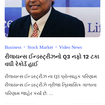
Business
Stock Market
Video News
રીલાયન્સ ઈન્ડસ્ટ્રીઝનો Q3 નફો 12 ટકા
વઘી રેકોર્ડ હાઈ
રીલાયન્સ ઈન્ડસ્ટ્રીઝ ના Q3 પ્રોત્સાહક પરિણામ
રીલાયન્સ ઈન્ડસ્ટ્રીઝે ત્રીજા ત્રિમાસિક ગાળાના
પરિણામ જાહેર કર્યા છે. …