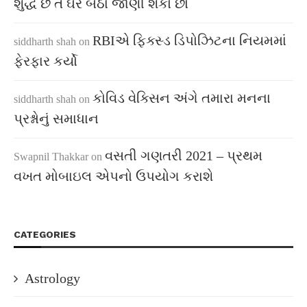
શુદ્ધ છે તે ઘરે બેઠા જાણી શકો છો
RBIએ ફિક્સ્ડ ડિપોઝિટના નિયમમાં
siddharth shah
on
ફેરફાર કર્યો
કોવિડ વેક્સિન અંગે તમારા મનના
siddharth shah
on
પ્રશ્નોનું સમાધાન
વસતી ગણતરી 2021 – પ્રથમ
Swapnil Thakkar
on
વખત મોબાઇલ એપનો ઉપયોગ કરાશે
CATEGORIES
Astrology