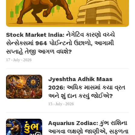
Stock Market India: નેગેટિવ કારણો વચ્ચે
સેન્સેક્સમાં 964 પોઈન્ટનો ઉછાળો, આગામી
સપ્તાહે તેજી આગળ વધશે?
17 - July - 2026
Jyeshtha Adhik Maas
2026: અધિક માસમાં કયા વ્રત
અને શું દાન કરવું જોઈએ?
15 - July - 2026
Aquarius Zodiac: કુંભ રાશિના
આગવા લક્ષણો જાણીએ, સફળતા