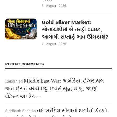
3 - August - 2026
Gold Silver Market:
સોનાચાંદીમાં બે તરફી વધઘટ,
આગામી સપ્તાહે ભાવ ઊંચકાશે?
1 - August - 2026
RECENT COMMENTS
Middle East War: અમેરિકા, ઈઝરાયલ
Rakesh
on
અને ઈરાન વચ્ચે છઠ્ઠા દિવસે યુદ્ધ ચાલુ, જાણો
લેટેસ્ટ અપડેટ….
તમે ખરીદેલ સોનાનો દાગીનો કેટલો
Siddharth Sheh
on