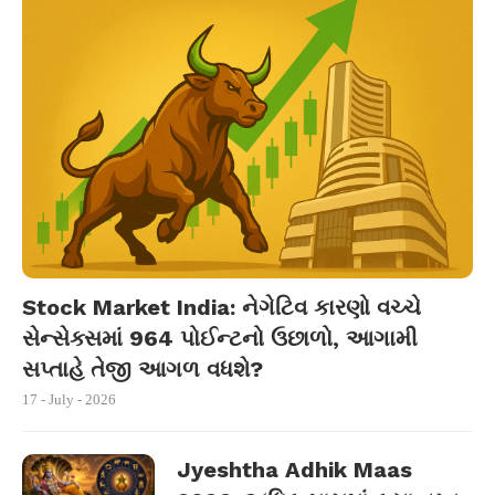
Stock Market India: નેગેટિવ કારણો વચ્ચે
સેન્સેક્સમાં 964 પોઈન્ટનો ઉછાળો, આગામી
સપ્તાહે તેજી આગળ વધશે?
17 - July - 2026
Jyeshtha Adhik Maas