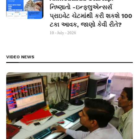
નિષ્ણાતો -ઇન્ફ્લુએન્સર્સ
પ્રાઇવેટ ચેટમાંથી કરી શકશે 100
ટકા આવક, જાણો કેવી રીતે?
10 - July - 2026
VIDEO NEWS