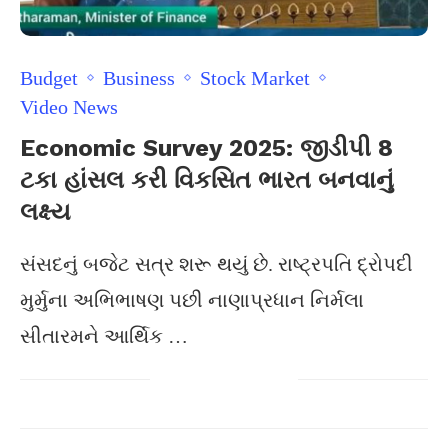
Budget
Business
Stock Market
Video News
Economic Survey 2025: જીડીપી 8
ટકા હાંસલ કરી વિકસિત ભારત બનવાનું
લક્ષ્ય
સંસદનું બજેટ સત્ર શરૂ થયું છે. રાષ્ટ્રપતિ દ્રોપદી
મુર્મુના અભિભાષણ પછી નાણાપ્રધાન નિર્મલા
સીતારમને આર્થિક …