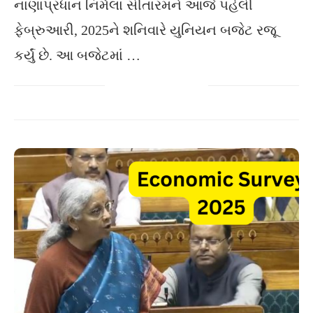
નાણાપ્રધાન નિર્મલા સીતારમને આજે પહેલી
ફેબ્રુઆરી, 2025ને શનિવારે યુનિયન બજેટ રજૂ
કર્યું છે. આ બજેટમાં …