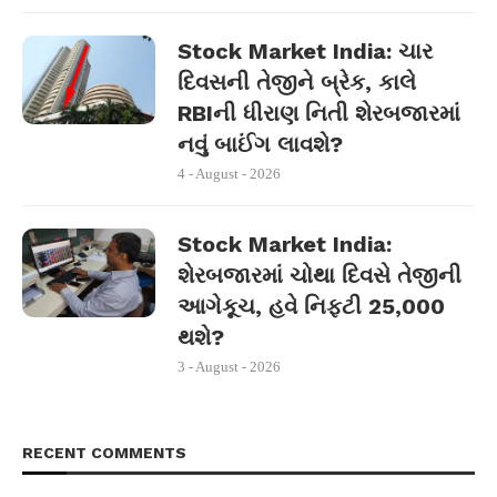
Stock Market India: ચાર
દિવસની તેજીને બ્રેક, કાલે
RBIની ધીરાણ નિતી શેરબજારમાં
નવું બાઈંગ લાવશે?
4 - August - 2026
Stock Market India:
શેરબજારમાં ચોથા દિવસે તેજીની
આગેકૂચ, હવે નિફ્ટી 25,000
થશે?
3 - August - 2026
RECENT COMMENTS