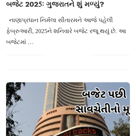
બજેટ 2025ઃ ગુજરાતને શું મળ્યું?
નાણાપ્રધાન નિર્મલા સીતારમને આજે પહેલી
ફેબ્રુઆરી, 2025ને શનિવારે બજેટ રજૂ થયું છે. આ
બજેટમાં …