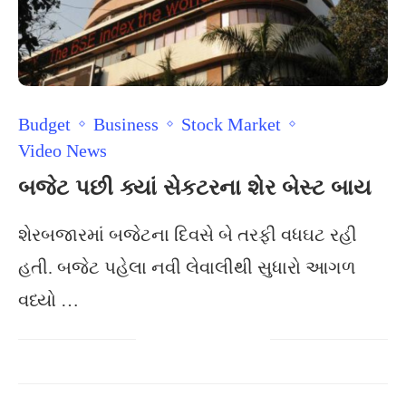
Budget
Business
Stock Market
Video News
બજેટ પછી ક્યાં સેકટરના શેર બેસ્ટ બાય
શેરબજારમાં બજેટના દિવસે બે તરફી વધઘટ રહી
હતી. બજેટ પહેલા નવી લેવાલીથી સુધારો આગળ
વધ્યો …