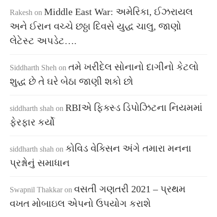
Middle East War: અમેરિકા, ઈઝરાયલ
Rakesh
on
અને ઈરાન વચ્ચે છઠ્ઠા દિવસે યુદ્ધ ચાલુ, જાણો
લેટેસ્ટ અપડેટ….
તમે ખરીદેલ સોનાનો દાગીનો કેટલો
Siddharth Sheh
on
શુદ્ધ છે તે ઘરે બેઠા જાણી શકો છો
RBIએ ફિક્સ્ડ ડિપોઝિટના નિયમમાં
siddharth shah
on
ફેરફાર કર્યો
કોવિડ વેક્સિન અંગે તમારા મનના
siddharth shah
on
પ્રશ્નોનું સમાધાન
વસતી ગણતરી 2021 – પ્રથમ
Swapnil Thakkar
on
વખત મોબાઇલ એપનો ઉપયોગ કરાશે