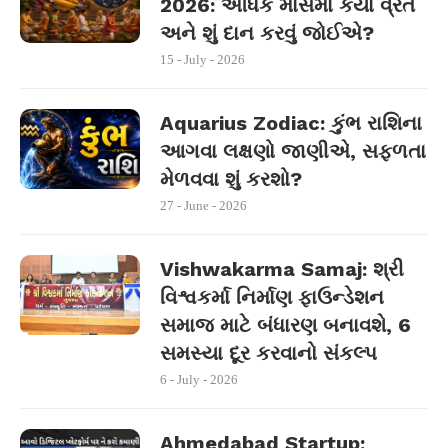
2026: અધિક માસમાં કયા વ્રત
અને શું દાન કરવું જોઈએ?
15 - July - 2026
Aquarius Zodiac: કુંભ રાશિના
આગવા લક્ષણો જાણીએ, સફળતા
મેળવવા શું કરશો?
27 - June - 2026
Vishwakarma Samaj: શ્રી
વિશ્વકર્મા નિર્માણ ફાઉન્ડેશન
સમાજ માટે બંધારણ બનાવશે, 6
સમસ્યા દૂર કરવાનો સંકલ્પ
6 - July - 2026
Ahmedabad Startup: