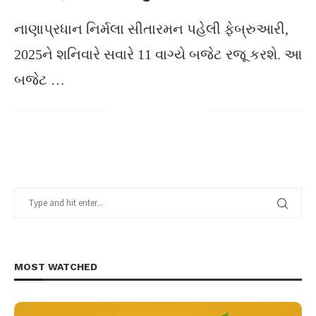
નાણાપ્રધાન નિર્મલા સીતારમન પહેલી ફેબ્રુઆરી,
2025ને શનિવારે સવારે 11 વાગ્યે બજેટ રજૂ કરશે. આ
બજેટ …
MOST WATCHED