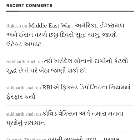
RECENT COMMENTS
Middle East War: અમેરિકા, ઈઝરાયલ
Rakesh
on
અને ઈરાન વચ્ચે છઠ્ઠા દિવસે યુદ્ધ ચાલુ, જાણો
લેટેસ્ટ અપડેટ….
તમે ખરીદેલ સોનાનો દાગીનો કેટલો
Siddharth Sheh
on
શુદ્ધ છે તે ઘરે બેઠા જાણી શકો છો
RBIએ ફિક્સ્ડ ડિપોઝિટના નિયમમાં
siddharth shah
on
ફેરફાર કર્યો
કોવિડ વેક્સિન અંગે તમારા મનના
siddharth shah
on
પ્રશ્નોનું સમાધાન
વસતી ગણતરી 2021 – પ્રથમ