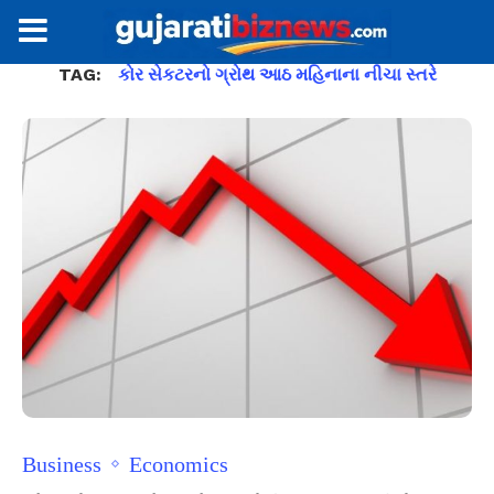
TAG:
કોર સેકટરનો ગ્રોથ આઠ મહિનાના નીચા સ્તરે
Business
Economics