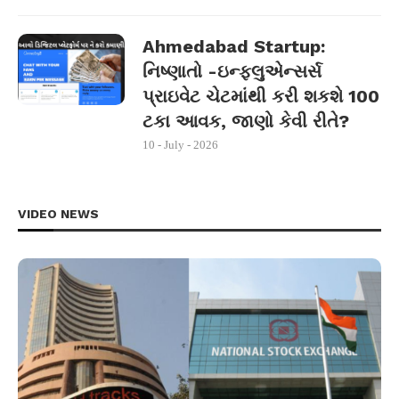
Ahmedabad Startup:
નિષ્ણાતો -ઇન્ફ્લુએન્સર્સ
પ્રાઇવેટ ચેટમાંથી કરી શકશે 100
ટકા આવક, જાણો કેવી રીતે?
10 - July - 2026
VIDEO NEWS