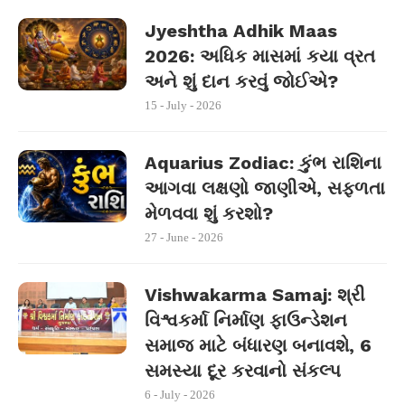
Jyeshtha Adhik Maas
2026: અધિક માસમાં કયા વ્રત
અને શું દાન કરવું જોઈએ?
15 - July - 2026
Aquarius Zodiac: કુંભ રાશિના
આગવા લક્ષણો જાણીએ, સફળતા
મેળવવા શું કરશો?
27 - June - 2026
Vishwakarma Samaj: શ્રી
વિશ્વકર્મા નિર્માણ ફાઉન્ડેશન
સમાજ માટે બંધારણ બનાવશે, 6
સમસ્યા દૂર કરવાનો સંકલ્પ
6 - July - 2026