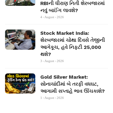
RBIની ધીરાણ નિતી શેરબજારમાં
નવું બાઈંગ લાવશે?
4 - August - 2026
Stock Market India:
શેરબજારમાં ચોથા દિવસે તેજીની
આગેકૂચ, હવે નિફ્ટી 25,000
થશે?
3 - August - 2026
Gold Silver Market:
સોનાચાંદીમાં બે તરફી વધઘટ,
આગામી સપ્તાહે ભાવ ઊંચકાશે?
1 - August - 2026