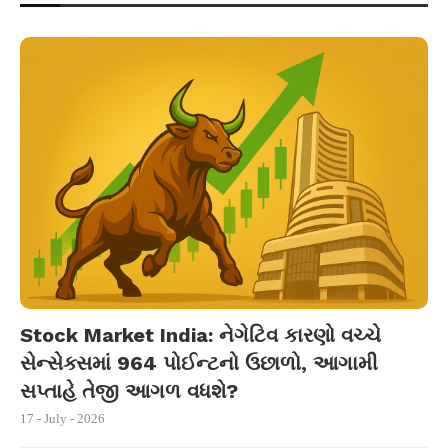
Stock Market India: નેગેટિવ કારણો વચ્ચે
સેન્સેક્સમાં 964 પોઈન્ટનો ઉછાળો, આગામી
સપ્તાહે તેજી આગળ વધશે?
17 - July - 2026