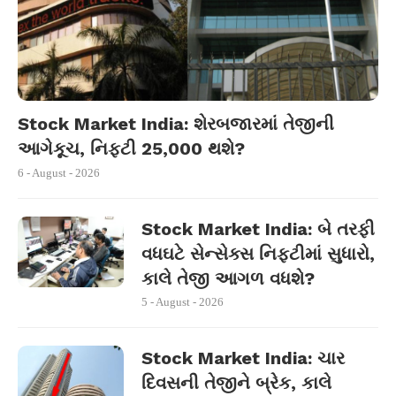
Stock Market India: શેરબજારમાં તેજીની
આગેકૂચ, નિફ્ટી 25,000 થશે?
6 - August - 2026
Stock Market India: બે તરફી
વધઘટે સેન્સેક્સ નિફ્ટીમાં સુધારો,
કાલે તેજી આગળ વધશે?
5 - August - 2026
Stock Market India: ચાર
દિવસની તેજીને બ્રેક, કાલે