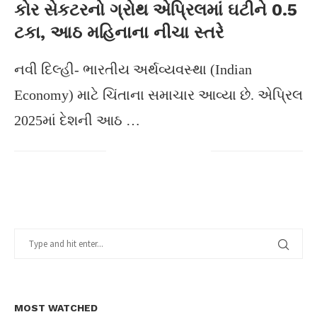
કોર સેકટરનો ગ્રોથ એપ્રિલમાં ઘટીને 0.5
ટકા, આઠ મહિનાના નીચા સ્તરે
નવી દિલ્હી- ભારતીય અર્થવ્યવસ્થા (Indian
Economy) માટે ચિંતાના સમાચાર આવ્યા છે. એપ્રિલ
2025માં દેશની આઠ …
MOST WATCHED