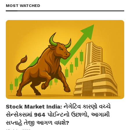
MOST WATCHED
Stock Market India: નેગેટિવ કારણો વચ્ચે
સેન્સેક્સમાં 964 પોઈન્ટનો ઉછાળો, આગામી
સપ્તાહે તેજી આગળ વધશે?