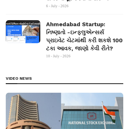
6 - July - 2026
Ahmedabad Startup:
નિષ્ણાતો -ઇન્ફ્લુએન્સર્સ
પ્રાઇવેટ ચેટમાંથી કરી શકશે 100
ટકા આવક, જાણો કેવી રીતે?
10 - July - 2026
VIDEO NEWS