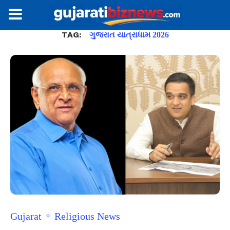
TAG:
ગુજરાત યાત્રાધામ 2026
Gujarat
Religious News