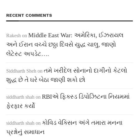
RECENT COMMENTS
Middle East War: અમેરિકા, ઈઝરાયલ
Rakesh
on
અને ઈરાન વચ્ચે છઠ્ઠા દિવસે યુદ્ધ ચાલુ, જાણો
લેટેસ્ટ અપડેટ….
તમે ખરીદેલ સોનાનો દાગીનો કેટલો
Siddharth Sheh
on
શુદ્ધ છે તે ઘરે બેઠા જાણી શકો છો
RBIએ ફિક્સ્ડ ડિપોઝિટના નિયમમાં
siddharth shah
on
ફેરફાર કર્યો
કોવિડ વેક્સિન અંગે તમારા મનના
siddharth shah
on
પ્રશ્નોનું સમાધાન