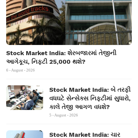
Stock Market India: શેરબજારમાં તેજીની
આગેકૂચ, નિફ્ટી 25,000 થશે?
6 - August - 2026
Stock Market India: બે તરફી
વધઘટે સેન્સેક્સ નિફ્ટીમાં સુધારો,
કાલે તેજી આગળ વધશે?
5 - August - 2026
Stock Market India: ચાર