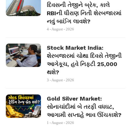
દિવસની તેજીને બ્રેક, કાલે
RBIની ધીરાણ નિતી શેરબજારમાં
નવું બાઈંગ લાવશે?
4 - August - 2026
Stock Market India:
શેરબજારમાં ચોથા દિવસે તેજીની
આગેકૂચ, હવે નિફ્ટી 25,000
થશે?
3 - August - 2026
Gold Silver Market:
સોનાચાંદીમાં બે તરફી વધઘટ,
આગામી સપ્તાહે ભાવ ઊંચકાશે?
1 - August - 2026