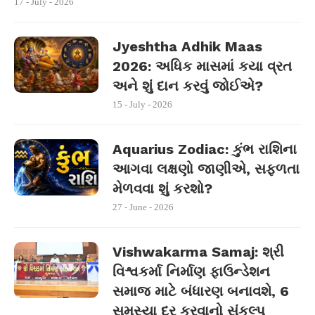
17 - July - 2026
Jyeshtha Adhik Maas
2026: અધિક માસમાં કયા વ્રત
અને શું દાન કરવું જોઈએ?
15 - July - 2026
Aquarius Zodiac: કુંભ રાશિના
આગવા લક્ષણો જાણીએ, સફળતા
મેળવવા શું કરશો?
27 - June - 2026
Vishwakarma Samaj: શ્રી
વિશ્વકર્મા નિર્માણ ફાઉન્ડેશન
સમાજ માટે બંધારણ બનાવશે, 6
સમસ્યા દૂર કરવાનો સંકલ્પ