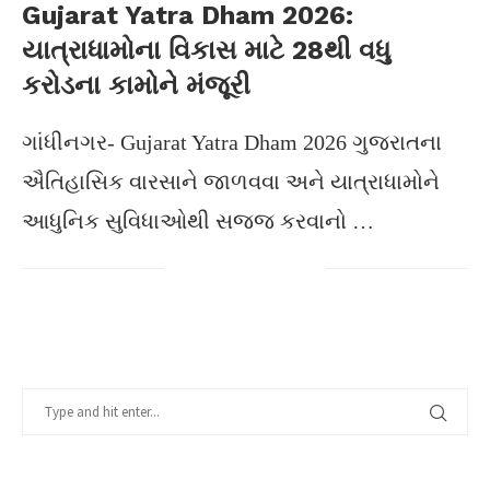
Gujarat Yatra Dham 2026:
યાત્રાધામોના વિકાસ માટે 28થી વધુ
કરોડના કામોને મંજૂરી
ગાંધીનગર- Gujarat Yatra Dham 2026 ગુજરાતના
ઐતિહાસિક વારસાને જાળવવા અને યાત્રાધામોને
આધુનિક સુવિધાઓથી સજ્જ કરવાનો …