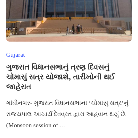
Gujarat
ગુજરાત વિધાનસભાનું ત્રણ દિવસનું
ચોમાસું સત્ર યોજાશે, તારીખોની થઈ
જાહેરાત
ગાંધીનગર- ગુજરાત વિધાનસભાના ‘ચોમાસુ સત્ર’નું
રાજ્યપાલ આચાર્ય દેવવ્રત દ્વારા આહવાન થયું છે.
(Monsoon session of …