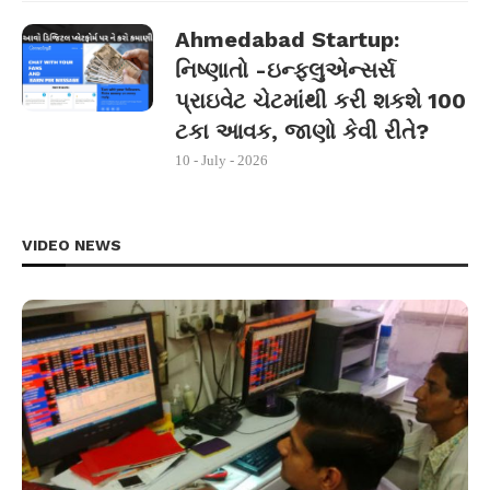
Ahmedabad Startup:
નિષ્ણાતો -ઇન્ફ્લુએન્સર્સ
પ્રાઇવેટ ચેટમાંથી કરી શકશે 100
ટકા આવક, જાણો કેવી રીતે?
10 - July - 2026
VIDEO NEWS