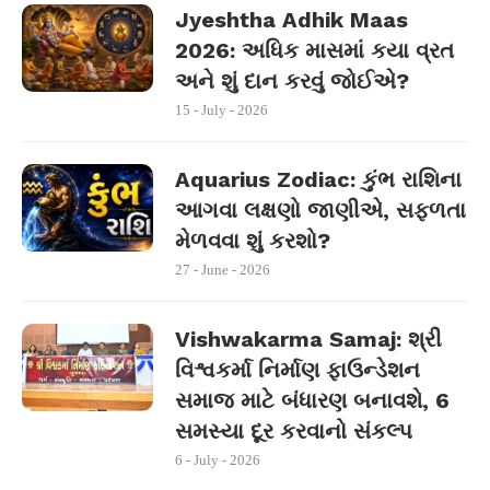
Jyeshtha Adhik Maas
2026: અધિક માસમાં કયા વ્રત
અને શું દાન કરવું જોઈએ?
15 - July - 2026
Aquarius Zodiac: કુંભ રાશિના
આગવા લક્ષણો જાણીએ, સફળતા
મેળવવા શું કરશો?
27 - June - 2026
Vishwakarma Samaj: શ્રી
વિશ્વકર્મા નિર્માણ ફાઉન્ડેશન
સમાજ માટે બંધારણ બનાવશે, 6
સમસ્યા દૂર કરવાનો સંકલ્પ
6 - July - 2026