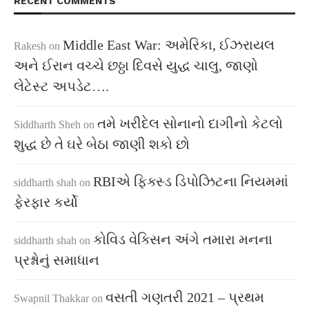
RECENT COMMENTS
Middle East War: અમેરિકા, ઈઝરાયલ
Rakesh
on
અને ઈરાન વચ્ચે છઠ્ઠા દિવસે યુદ્ધ ચાલુ, જાણો
લેટેસ્ટ અપડેટ….
તમે ખરીદેલ સોનાનો દાગીનો કેટલો
Siddharth Sheh
on
શુદ્ધ છે તે ઘરે બેઠા જાણી શકો છો
RBIએ ફિક્સ્ડ ડિપોઝિટના નિયમમાં
siddharth shah
on
ફેરફાર કર્યો
કોવિડ વેક્સિન અંગે તમારા મનના
siddharth shah
on
પ્રશ્નોનું સમાધાન
વસતી ગણતરી 2021 – પ્રથમ
Swapnil Thakkar
on