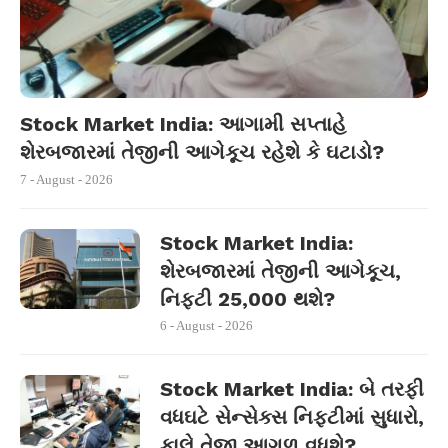
Stock Market India: આગામી સપ્તાહે
શેરબજારમાં તેજીની આગેકૂચ રહેશે કે ઘટાડો?
7 - August - 2026
Stock Market India:
શેરબજારમાં તેજીની આગેકૂચ,
નિફ્ટી 25,000 થશે?
6 - August - 2026
Stock Market India: બે તરફી
વધઘટે સેન્સેક્સ નિફ્ટીમાં સુધારો,
કાલે તેજી આગળ વધશે?