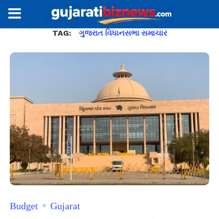
TAG:
ગુજરાત વિધાનસભા સમાચાર
Budget
Gujarat