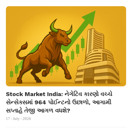
Stock Market India: નેગેટિવ કારણો વચ્ચે
સેન્સેક્સમાં 964 પોઈન્ટનો ઉછાળો, આગામી
સપ્તાહે તેજી આગળ વધશે?
17 - July - 2026