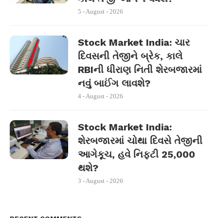
5 - August - 2026
Stock Market India: ચાર
દિવસની તેજીને બ્રેક, કાલે
RBIની ધીરાણ નિતી શેરબજારમાં
નવું બાઈંગ લાવશે?
4 - August - 2026
Stock Market India:
શેરબજારમાં ચોથા દિવસે તેજીની
આગેકૂચ, હવે નિફ્ટી 25,000
થશે?
3 - August - 2026