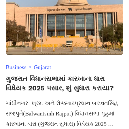
Business
Gujarat
ગુજરાત વિધાનસભામાં કારખાના ધારા
વિધેયક 2025 પસાર, શું સુધારા કરાયા?
ગાંધીનગર- શ્રમ અને રોજગારપ્રધાન બલવંતસિંહ
રાજપુતે(Balwantsinh Rajput) વિધાનસભા ગૃહમાં
કારખાના ધારા (ગુજરાત સુધારા) વિધેયક 2025 …