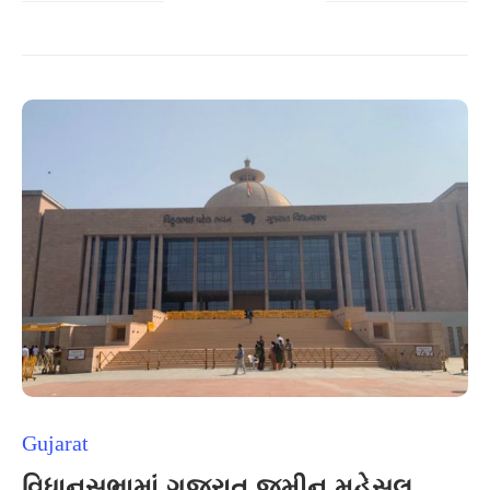
Gujarat
વિધાનસભામાં ગુજરાત જમીન મહેસૂલ