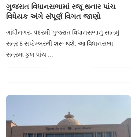
ગુજરાત વિધાનસભામાં રજૂ થનાર પાંચ
વિધેયક અંગે સંપૂર્ણ વિગત જાણો
ગાંધીનગર- પંદરમી ગુજરાત વિધાનસભાનું સાતમું
સત્ર 8 સપ્ટેમ્બરથી શરૂ થશે. આ વિધાનસભા
સત્રમાં કુલ પાંચ …