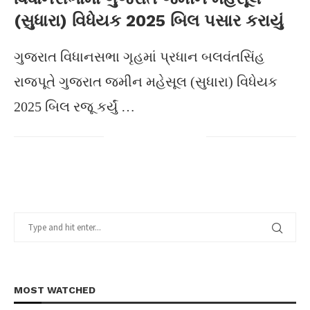
(સુધારા) વિધેયક 2025 બિલ પસાર કરાયું
ગુજરાત વિધાનસભા ગૃહમાં પ્રધાન બલવંતસિંહ
રાજપૂતે ગુજરાત જમીન મહેસૂલ (સુધારા) વિધેયક
2025 બિલ રજૂ કર્યું …
MOST WATCHED