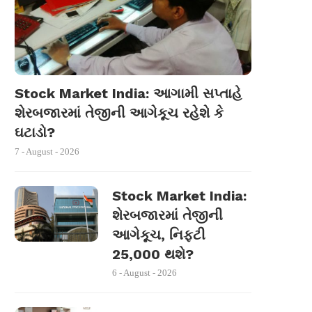
Stock Market India: આગામી સપ્તાહે
શેરબજારમાં તેજીની આગેકૂચ રહેશે કે
ઘટાડો?
7 - August - 2026
Stock Market India:
શેરબજારમાં તેજીની
આગેકૂચ, નિફ્ટી
25,000 થશે?
6 - August - 2026