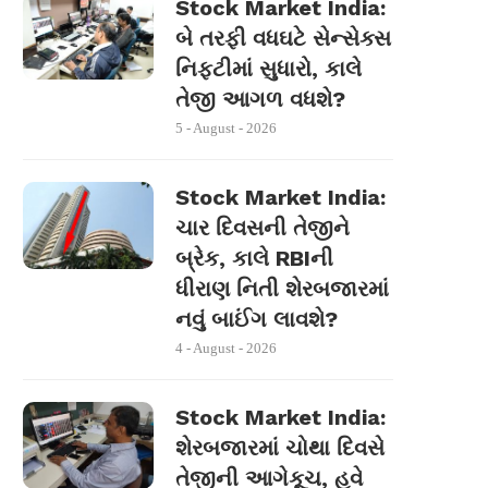
Stock Market India:
બે તરફી વધઘટે સેન્સેક્સ
નિફ્ટીમાં સુધારો, કાલે
તેજી આગળ વધશે?
5 - August - 2026
Stock Market India:
ચાર દિવસની તેજીને
બ્રેક, કાલે RBIની
ધીરાણ નિતી શેરબજારમાં
નવું બાઈંગ લાવશે?
4 - August - 2026
Stock Market India:
શેરબજારમાં ચોથા દિવસે
તેજીની આગેકૂચ, હવે