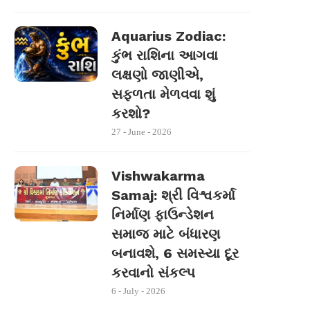
Aquarius Zodiac:
કુંભ રાશિના આગવા
લક્ષણો જાણીએ,
સફળતા મેળવવા શું
કરશો?
27 - June - 2026
Vishwakarma
Samaj: શ્રી વિશ્વકર્મા
નિર્માણ ફાઉન્ડેશન
સમાજ માટે બંધારણ
બનાવશે, 6 સમસ્યા દૂર
કરવાનો સંકલ્પ
6 - July - 2026