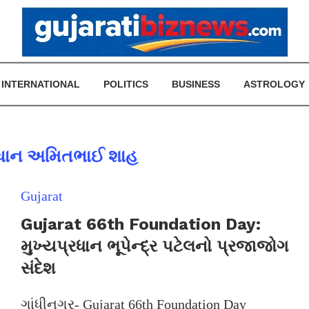
INTERNATIONAL
POLITICS
BUSINESS
ASTROLOGY
રધાન અમિતભાઈ શાહ
Gujarat
Gujarat 66th Foundation Day:
મુખ્યપ્રધાન ભૂપેન્દ્ર પટેલનો પ્રજાજોગ
સંદેશ
ગાંધીનગર- Gujarat 66th Foundation Day