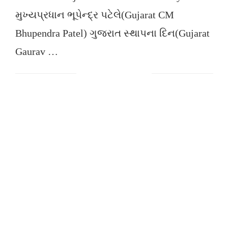
મુખ્યપ્રધાન ભૂપેન્દ્ર પટેલે(Gujarat CM
Bhupendra Patel) ગુજરાત સ્થાપના દિન(Gujarat
Gaurav …