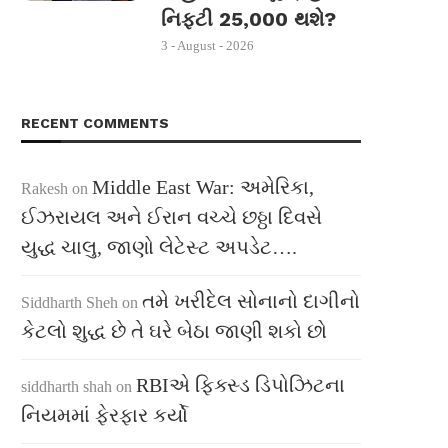
નિફ્ટી 25,000 થશે?
3 - August - 2026
RECENT COMMENTS
Middle East War: અમેરિકા,
Rakesh
on
ઈઝરાયલ અને ઈરાન વચ્ચે છઠ્ઠા દિવસે
યુદ્ધ ચાલુ, જાણો લેટેસ્ટ અપડેટ….
તમે ખરીદેલ સોનાનો દાગીનો
Siddharth Sheh
on
કેટલો શુદ્ધ છે તે ઘરે બેઠા જાણી શકો છો
RBIએ ફિક્સ્ડ ડિપોઝિટના
siddharth shah
on
નિયમમાં ફેરફાર કર્યો