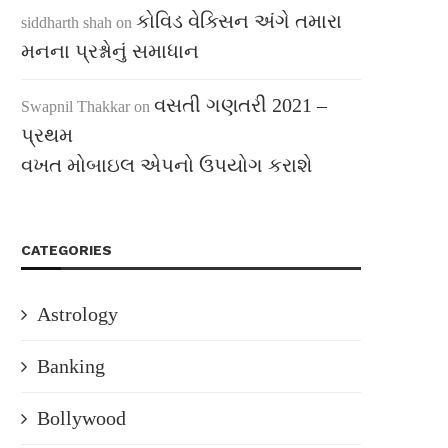
કોવિડ વેક્સિન અંગે તમારા
siddharth shah
on
મનના પ્રશ્નોનું સમાધાન
વસતી ગણતરી 2021 –
Swapnil Thakkar
on
પ્રથમ
વખત મોબાઇલ એપનો ઉપયોગ કરાશે
CATEGORIES
Astrology
Banking
Bollywood