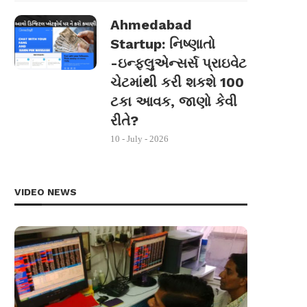
Ahmedabad
Startup: નિષ્ણાતો
-ઇન્ફ્લુએન્સર્સ પ્રાઇવેટ
ચેટમાંથી કરી શકશે 100
ટકા આવક, જાણો કેવી
રીતે?
10 - July - 2026
VIDEO NEWS