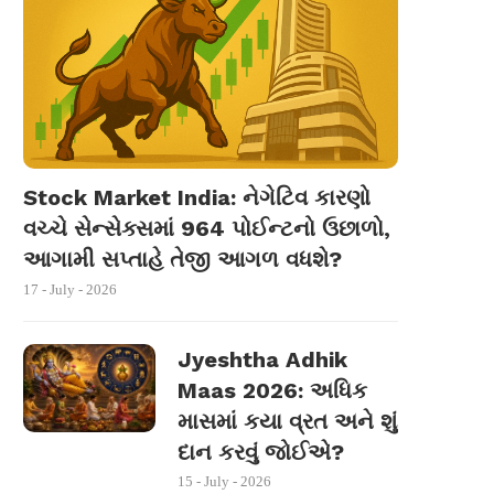
Stock Market India: નેગેટિવ કારણો
વચ્ચે સેન્સેક્સમાં 964 પોઈન્ટનો ઉછાળો,
આગામી સપ્તાહે તેજી આગળ વધશે?
17 - July - 2026
Jyeshtha Adhik
Maas 2026: અધિક
માસમાં કયા વ્રત અને શું
દાન કરવું જોઈએ?
15 - July - 2026