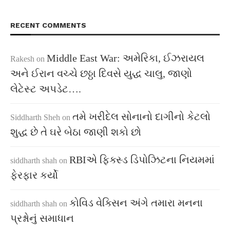
RECENT COMMENTS
Middle East War: અમેરિકા, ઈઝરાયલ
Rakesh
on
અને ઈરાન વચ્ચે છઠ્ઠા દિવસે યુદ્ધ ચાલુ, જાણો
લેટેસ્ટ અપડેટ….
તમે ખરીદેલ સોનાનો દાગીનો કેટલો
Siddharth Sheh
on
શુદ્ધ છે તે ઘરે બેઠા જાણી શકો છો
RBIએ ફિક્સ્ડ ડિપોઝિટના નિયમમાં
siddharth shah
on
ફેરફાર કર્યો
કોવિડ વેક્સિન અંગે તમારા મનના
siddharth shah
on
પ્રશ્નોનું સમાધાન