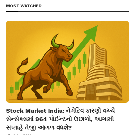
MOST WATCHED
Stock Market India: નેગેટિવ કારણો વચ્ચે
સેન્સેક્સમાં 964 પોઈન્ટનો ઉછાળો, આગામી
સપ્તાહે તેજી આગળ વધશે?