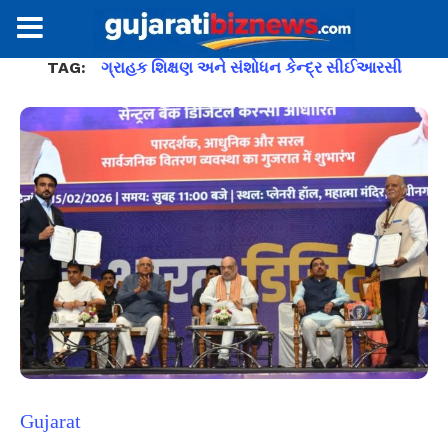
TAG:
ગ્રાહક શિક્ષણ અને સંશોધન કેન્દ્ર સીઈઆરસી
Gujarat