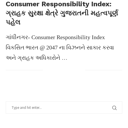
Consumer Responsibility Index:
ગ્રાહક સુરક્ષા ક્ષેત્રે ગુજરાતની મહત્વપૂર્ણ
પહેલ
ગાંધીનગર- Consumer Responsibility Index
વિકસિત ભારત @ 2047 ના વિઝનને સાકાર કરવા
અને ગ્રાહક અધિકારોને …