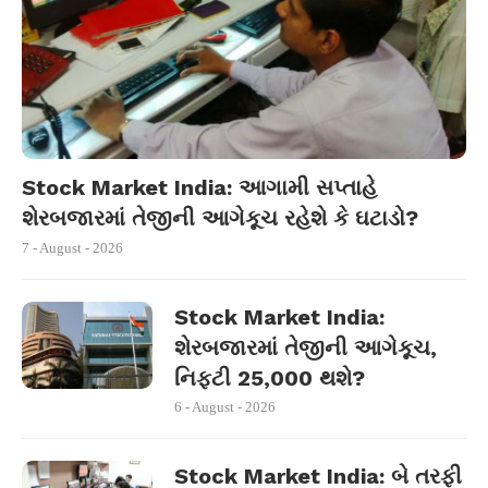
Stock Market India: આગામી સપ્તાહે
શેરબજારમાં તેજીની આગેકૂચ રહેશે કે ઘટાડો?
7 - August - 2026
Stock Market India:
શેરબજારમાં તેજીની આગેકૂચ,
નિફ્ટી 25,000 થશે?
6 - August - 2026
Stock Market India: બે તરફી