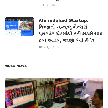
6 - July - 2026
Ahmedabad Startup:
નિષ્ણાતો -ઇન્ફ્લુએન્સર્સ
પ્રાઇવેટ ચેટમાંથી કરી શકશે 100
ટકા આવક, જાણો કેવી રીતે?
10 - July - 2026
VIDEO NEWS