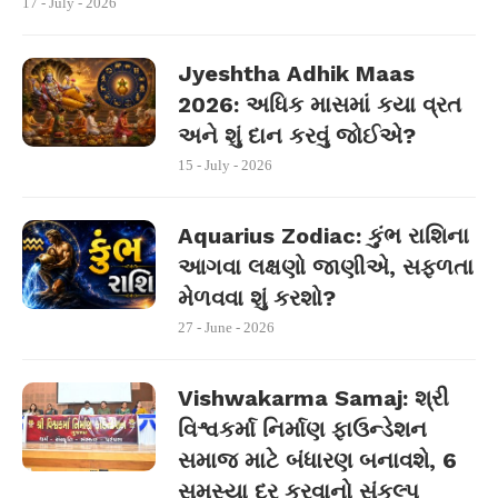
17 - July - 2026
Jyeshtha Adhik Maas
2026: અધિક માસમાં કયા વ્રત
અને શું દાન કરવું જોઈએ?
15 - July - 2026
Aquarius Zodiac: કુંભ રાશિના
આગવા લક્ષણો જાણીએ, સફળતા
મેળવવા શું કરશો?
27 - June - 2026
Vishwakarma Samaj: શ્રી
વિશ્વકર્મા નિર્માણ ફાઉન્ડેશન
સમાજ માટે બંધારણ બનાવશે, 6
સમસ્યા દૂર કરવાનો સંકલ્પ