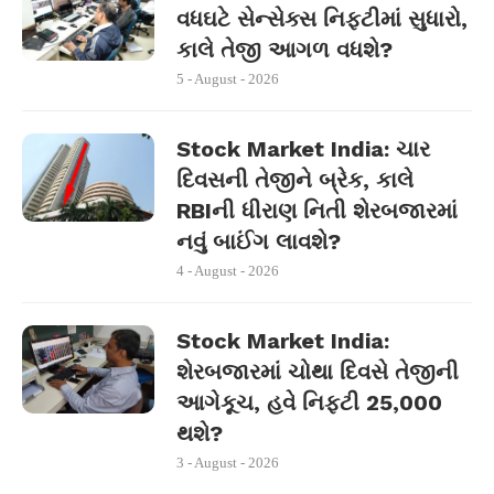
વધઘટે સેન્સેક્સ નિફ્ટીમાં સુધારો,
કાલે તેજી આગળ વધશે?
5 - August - 2026
Stock Market India: ચાર
દિવસની તેજીને બ્રેક, કાલે
RBIની ધીરાણ નિતી શેરબજારમાં
નવું બાઈંગ લાવશે?
4 - August - 2026
Stock Market India:
શેરબજારમાં ચોથા દિવસે તેજીની
આગેકૂચ, હવે નિફ્ટી 25,000
થશે?
3 - August - 2026