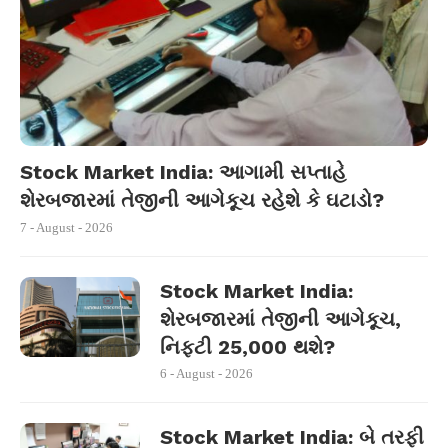
Stock Market India: આગામી સપ્તાહે
શેરબજારમાં તેજીની આગેકૂચ રહેશે કે ઘટાડો?
7 - August - 2026
Stock Market India:
શેરબજારમાં તેજીની આગેકૂચ,
નિફ્ટી 25,000 થશે?
6 - August - 2026
Stock Market India: બે તરફી