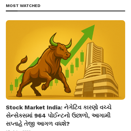
MOST WATCHED
Stock Market India: નેગેટિવ કારણો વચ્ચે
સેન્સેક્સમાં 964 પોઈન્ટનો ઉછાળો, આગામી
સપ્તાહે તેજી આગળ વધશે?