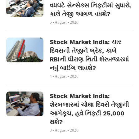
વધઘટે સેન્સેક્સ નિફ્ટીમાં સુધારો,
કાલે તેજી આગળ વધશે?
5 - August - 2026
Stock Market India: ચાર
દિવસની તેજીને બ્રેક, કાલે
RBIની ધીરાણ નિતી શેરબજારમાં
નવું બાઈંગ લાવશે?
4 - August - 2026
Stock Market India:
શેરબજારમાં ચોથા દિવસે તેજીની
આગેકૂચ, હવે નિફ્ટી 25,000
થશે?
3 - August - 2026