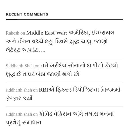
RECENT COMMENTS
Middle East War: અમેરિકા, ઈઝરાયલ
Rakesh
on
અને ઈરાન વચ્ચે છઠ્ઠા દિવસે યુદ્ધ ચાલુ, જાણો
લેટેસ્ટ અપડેટ….
તમે ખરીદેલ સોનાનો દાગીનો કેટલો
Siddharth Sheh
on
શુદ્ધ છે તે ઘરે બેઠા જાણી શકો છો
RBIએ ફિક્સ્ડ ડિપોઝિટના નિયમમાં
siddharth shah
on
ફેરફાર કર્યો
કોવિડ વેક્સિન અંગે તમારા મનના
siddharth shah
on
પ્રશ્નોનું સમાધાન