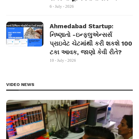
6 - July - 2026
Ahmedabad Startup:
નિષ્ણાતો -ઇન્ફ્લુએન્સર્સ
પ્રાઇવેટ ચેટમાંથી કરી શકશે 100
ટકા આવક, જાણો કેવી રીતે?
10 - July - 2026
VIDEO NEWS