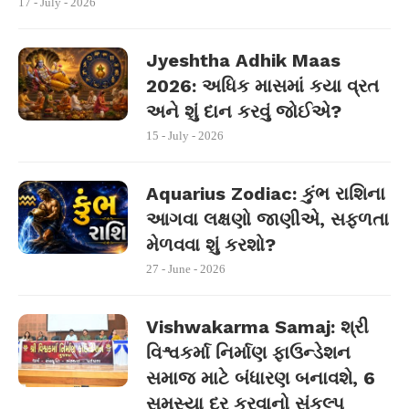
17 - July - 2026
Jyeshtha Adhik Maas
2026: અધિક માસમાં કયા વ્રત
અને શું દાન કરવું જોઈએ?
15 - July - 2026
Aquarius Zodiac: કુંભ રાશિના
આગવા લક્ષણો જાણીએ, સફળતા
મેળવવા શું કરશો?
27 - June - 2026
Vishwakarma Samaj: શ્રી
વિશ્વકર્મા નિર્માણ ફાઉન્ડેશન
સમાજ માટે બંધારણ બનાવશે, 6
સમસ્યા દૂર કરવાનો સંકલ્પ