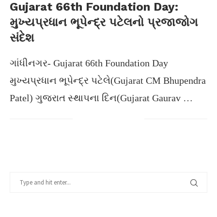
Gujarat 66th Foundation Day:
મુખ્યપ્રધાન ભૂપેન્દ્ર પટેલનો પ્રજાજોગ
સંદેશ
ગાંધીનગર- Gujarat 66th Foundation Day
મુખ્યપ્રધાન ભૂપેન્દ્ર પટેલે(Gujarat CM Bhupendra
Patel) ગુજરાત સ્થાપના દિન(Gujarat Gaurav …