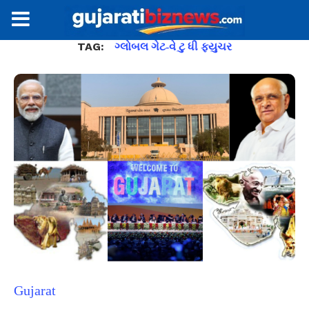
TAG:
ગ્લોબલ ગેટ-વે ટુ ધી ફ્યુચર
Gujarat