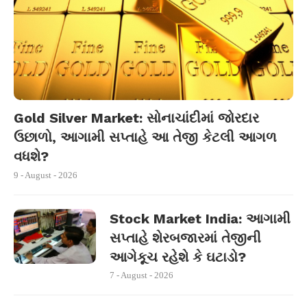
Gold Silver Market: સોનાચાંદીમાં જોરદાર
ઉછાળો, આગામી સપ્તાહે આ તેજી કેટલી આગળ
વધશે?
9 - August - 2026
Stock Market India: આગામી
સપ્તાહે શેરબજારમાં તેજીની
આગેકૂચ રહેશે કે ઘટાડો?
7 - August - 2026