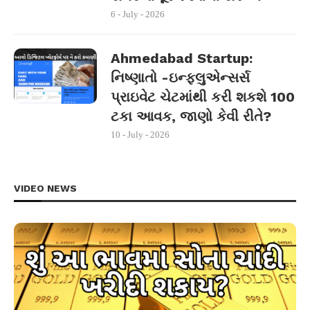
6 - July - 2026
Ahmedabad Startup:
નિષ્ણાતો -ઇન્ફ્લુએન્સર્સ
પ્રાઇવેટ ચેટમાંથી કરી શકશે 100
ટકા આવક, જાણો કેવી રીતે?
10 - July - 2026
VIDEO NEWS