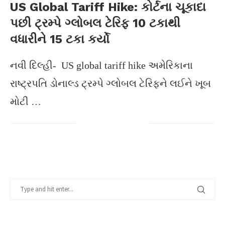
US Global Tariff Hike: કોર્ટના ચૂકાદા
પછી ટ્રમ્પે ગ્લોબલ ટેરિફ 10 ટકાથી
વધારીને 15 ટકા કર્યો
નવી દિલ્હી- US global tariff hike અમેરિકાના
રાષ્ટ્રપતિ ડોનાલ્ડ ટ્રમ્પે ગ્લોબલ ટેરિફને લઈને ખૂબ
મોટી …