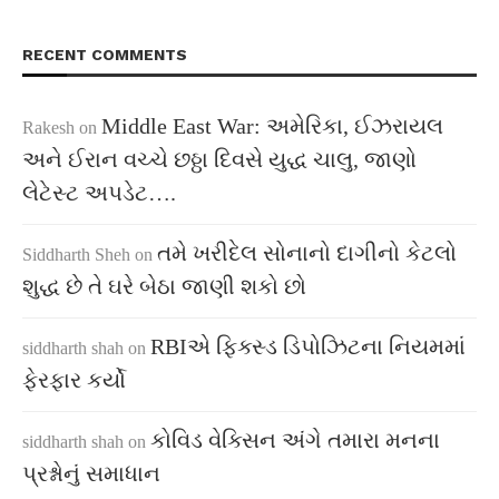
RECENT COMMENTS
Middle East War: અમેરિકા, ઈઝરાયલ
Rakesh
on
અને ઈરાન વચ્ચે છઠ્ઠા દિવસે યુદ્ધ ચાલુ, જાણો
લેટેસ્ટ અપડેટ….
તમે ખરીદેલ સોનાનો દાગીનો કેટલો
Siddharth Sheh
on
શુદ્ધ છે તે ઘરે બેઠા જાણી શકો છો
RBIએ ફિક્સ્ડ ડિપોઝિટના નિયમમાં
siddharth shah
on
ફેરફાર કર્યો
કોવિડ વેક્સિન અંગે તમારા મનના
siddharth shah
on
પ્રશ્નોનું સમાધાન