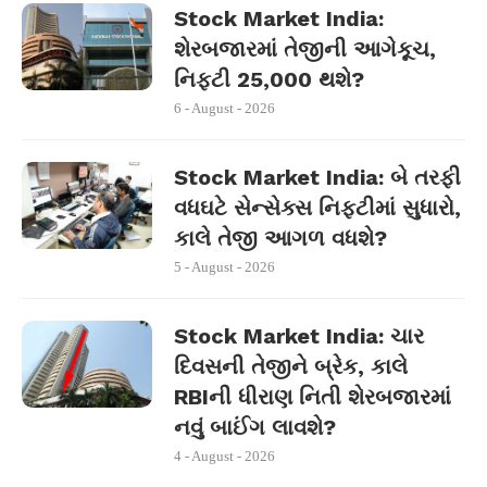
Stock Market India:
શેરબજારમાં તેજીની આગેકૂચ,
નિફ્ટી 25,000 થશે?
6 - August - 2026
Stock Market India: બે તરફી
વધઘટે સેન્સેક્સ નિફ્ટીમાં સુધારો,
કાલે તેજી આગળ વધશે?
5 - August - 2026
Stock Market India: ચાર
દિવસની તેજીને બ્રેક, કાલે
RBIની ધીરાણ નિતી શેરબજારમાં
નવું બાઈંગ લાવશે?
4 - August - 2026