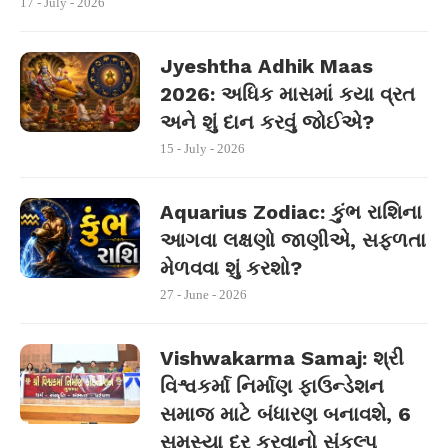
17 - July - 2026
Jyeshtha Adhik Maas
2026: અધિક માસમાં કયા વ્રત
અને શું દાન કરવું જોઈએ?
15 - July - 2026
Aquarius Zodiac: કુંભ રાશિના
આગવા લક્ષણો જાણીએ, સફળતા
મેળવવા શું કરશો?
27 - June - 2026
Vishwakarma Samaj: શ્રી
વિશ્વકર્મા નિર્માણ ફાઉન્ડેશન
સમાજ માટે બંધારણ બનાવશે, 6
સમસ્યા દૂર કરવાનો સંકલ્પ