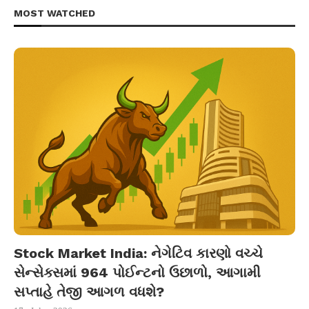
MOST WATCHED
Stock Market India: નેગેટિવ કારણો વચ્ચે
સેન્સેક્સમાં 964 પોઈન્ટનો ઉછાળો, આગામી
સપ્તાહે તેજી આગળ વધશે?