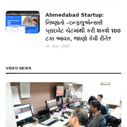
Ahmedabad Startup:
નિષ્ણાતો -ઇન્ફ્લુએન્સર્સ
પ્રાઇવેટ ચેટમાંથી કરી શકશે 100
ટકા આવક, જાણો કેવી રીતે?
10 - July - 2026
VIDEO NEWS