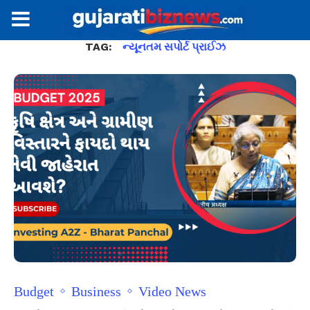
TAG:
ન્યૂનતમ સપોર્ટ પ્રાઈઝ
Budget
Business
Video News