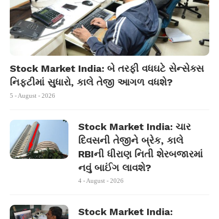
Stock Market India: બે તરફી વધઘટે સેન્સેક્સ
નિફ્ટીમાં સુધારો, કાલે તેજી આગળ વધશે?
5 - August - 2026
Stock Market India: ચાર
દિવસની તેજીને બ્રેક, કાલે
RBIની ધીરાણ નિતી શેરબજારમાં
નવું બાઈંગ લાવશે?
4 - August - 2026
Stock Market India: