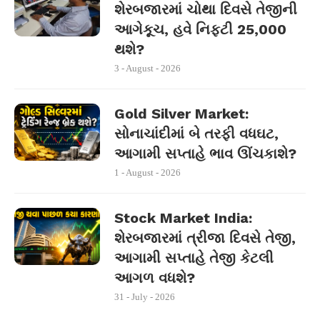
શેરબજારમાં ચોથા દિવસે તેજીની
આગેકૂચ, હવે નિફ્ટી 25,000
થશે?
3 - August - 2026
Gold Silver Market:
સોનાચાંદીમાં બે તરફી વધઘટ,
આગામી સપ્તાહે ભાવ ઊંચકાશે?
1 - August - 2026
Stock Market India:
શેરબજારમાં ત્રીજા દિવસે તેજી,
આગામી સપ્તાહે તેજી કેટલી
આગળ વધશે?
31 - July - 2026