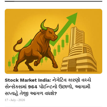
Stock Market India: નેગેટિવ કારણો વચ્ચે
સેન્સેક્સમાં 964 પોઈન્ટનો ઉછાળો, આગામી
સપ્તાહે તેજી આગળ વધશે?
17 - July - 2026