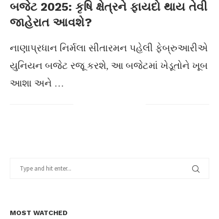
બજેટ 2025: કૃષિ ક્ષેત્રને ફાયદો થાય તેવી
જાહેરાત આવશે?
નાણાપ્રધાન નિર્મલા સીતારમન પહેલી ફેબ્રુઆરીએ
યુનિયન બજેટ રજૂ કરશે, આ બજેટમાં ખેડૂતોને ખૂબ
આશા અને …
MOST WATCHED