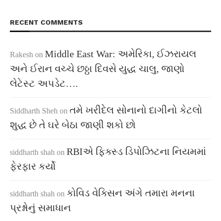
RECENT COMMENTS
Middle East War: અમેરિકા, ઈઝરાયલ
Rakesh
on
અને ઈરાન વચ્ચે છઠ્ઠા દિવસે યુદ્ધ ચાલુ, જાણો
લેટેસ્ટ અપડેટ….
તમે ખરીદેલ સોનાનો દાગીનો કેટલો
Siddharth Sheh
on
શુદ્ધ છે તે ઘરે બેઠા જાણી શકો છો
RBIએ ફિક્સ્ડ ડિપોઝિટના નિયમમાં
siddharth shah
on
ફેરફાર કર્યો
કોવિડ વેક્સિન અંગે તમારા મનના
siddharth shah
on
પ્રશ્નોનું સમાધાન