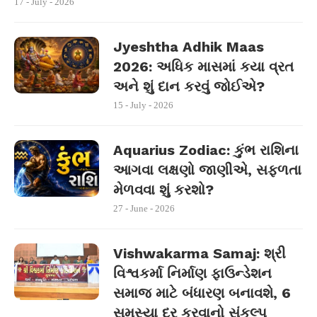
17 - July - 2026
Jyeshtha Adhik Maas
2026: અધિક માસમાં કયા વ્રત
અને શું દાન કરવું જોઈએ?
15 - July - 2026
Aquarius Zodiac: કુંભ રાશિના
આગવા લક્ષણો જાણીએ, સફળતા
મેળવવા શું કરશો?
27 - June - 2026
Vishwakarma Samaj: શ્રી
વિશ્વકર્મા નિર્માણ ફાઉન્ડેશન
સમાજ માટે બંધારણ બનાવશે, 6
સમસ્યા દૂર કરવાનો સંકલ્પ