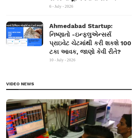
6 - July - 2026
Ahmedabad Startup:
નિષ્ણાતો -ઇન્ફ્લુએન્સર્સ
પ્રાઇવેટ ચેટમાંથી કરી શકશે 100
ટકા આવક, જાણો કેવી રીતે?
10 - July - 2026
VIDEO NEWS