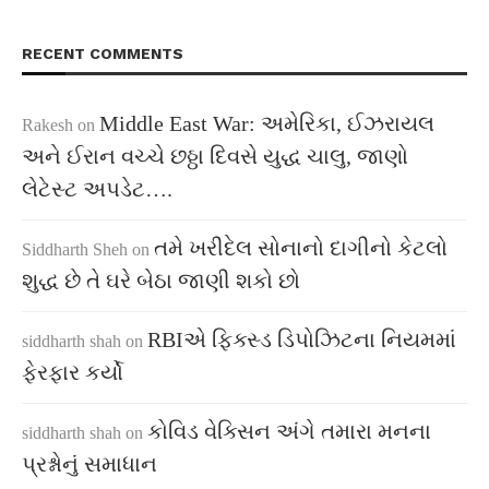
RECENT COMMENTS
Middle East War: અમેરિકા, ઈઝરાયલ
Rakesh
on
અને ઈરાન વચ્ચે છઠ્ઠા દિવસે યુદ્ધ ચાલુ, જાણો
લેટેસ્ટ અપડેટ….
તમે ખરીદેલ સોનાનો દાગીનો કેટલો
Siddharth Sheh
on
શુદ્ધ છે તે ઘરે બેઠા જાણી શકો છો
RBIએ ફિક્સ્ડ ડિપોઝિટના નિયમમાં
siddharth shah
on
ફેરફાર કર્યો
કોવિડ વેક્સિન અંગે તમારા મનના
siddharth shah
on
પ્રશ્નોનું સમાધાન