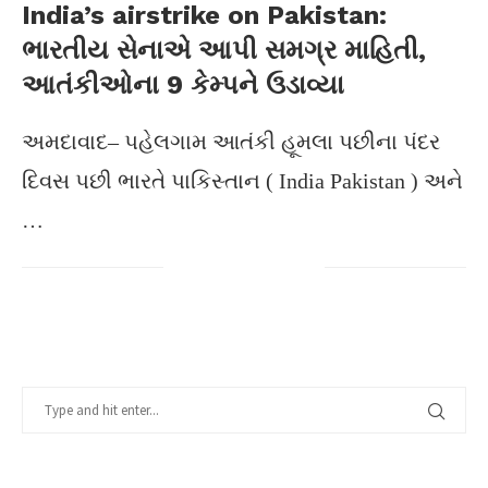
India’s airstrike on Pakistan:
ભારતીય સેનાએ આપી સમગ્ર માહિતી,
આતંકીઓના 9 કેમ્પને ઉડાવ્યા
અમદાવાદ– પહેલગામ આતંકી હૂમલા પછીના પંદર
દિવસ પછી ભારતે પાકિસ્તાન ( India Pakistan ) અને
…