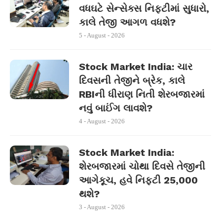
વધઘટે સેન્સેક્સ નિફ્ટીમાં સુધારો,
કાલે તેજી આગળ વધશે?
5 - August - 2026
Stock Market India: ચાર
દિવસની તેજીને બ્રેક, કાલે
RBIની ધીરાણ નિતી શેરબજારમાં
નવું બાઈંગ લાવશે?
4 - August - 2026
Stock Market India:
શેરબજારમાં ચોથા દિવસે તેજીની
આગેકૂચ, હવે નિફ્ટી 25,000
થશે?
3 - August - 2026