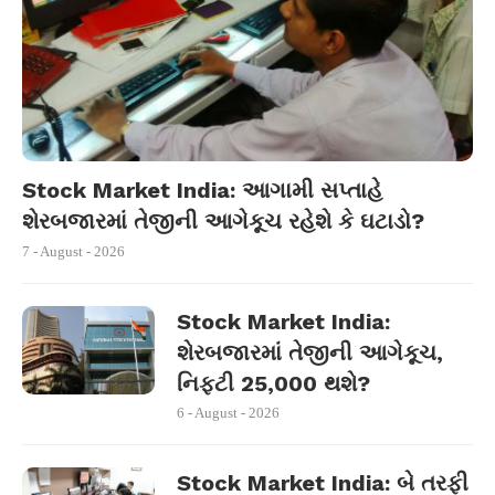
Stock Market India: આગામી સપ્તાહે
શેરબજારમાં તેજીની આગેકૂચ રહેશે કે ઘટાડો?
7 - August - 2026
Stock Market India:
શેરબજારમાં તેજીની આગેકૂચ,
નિફ્ટી 25,000 થશે?
6 - August - 2026
Stock Market India: બે તરફી