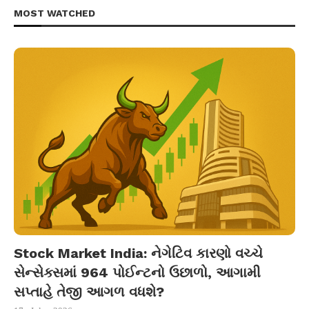
MOST WATCHED
Stock Market India: નેગેટિવ કારણો વચ્ચે
સેન્સેક્સમાં 964 પોઈન્ટનો ઉછાળો, આગામી
સપ્તાહે તેજી આગળ વધશે?