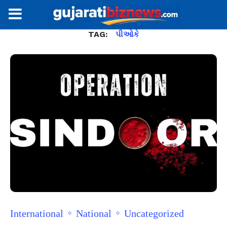
TAG:
પીઓકે
International
National
Uncategorized