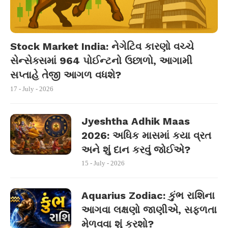
Stock Market India: નેગેટિવ કારણો વચ્ચે
સેન્સેક્સમાં 964 પોઈન્ટનો ઉછાળો, આગામી
સપ્તાહે તેજી આગળ વધશે?
17 - July - 2026
Jyeshtha Adhik Maas
2026: અધિક માસમાં કયા વ્રત
અને શું દાન કરવું જોઈએ?
15 - July - 2026
Aquarius Zodiac: કુંભ રાશિના
આગવા લક્ષણો જાણીએ, સફળતા
મેળવવા શું કરશો?