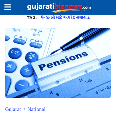
TAG:
પેન્શનરો માટે અપડેટ સમાચાર
Gujarat
National