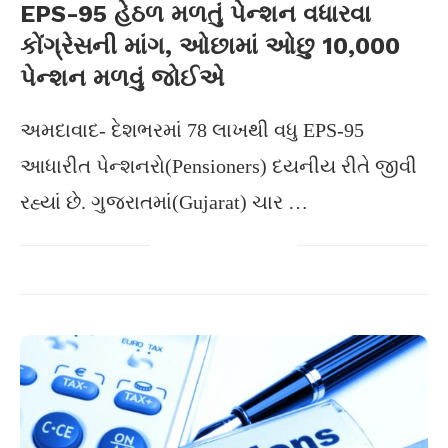
EPS-95 હેઠળ મળતું પેન્શન વધારવા
કોંગ્રેસની માંગ, ઓછામાં ઓછુ 10,000
પેન્શન મળવું જોઈએ
અમદાવાદ- દેશભરમાં 78 લાખથી વધુ EPS-95
આધારીત પેન્શનરો(Pensioners) દયનીય રીતે જીવી
રહ્યાં છે. ગુજરાતમાં(Gujarat) ચાર …