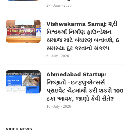
27 - June - 2026
Vishwakarma Samaj: શ્રી
વિશ્વકર્મા નિર્માણ ફાઉન્ડેશન
સમાજ માટે બંધારણ બનાવશે, 6
સમસ્યા દૂર કરવાનો સંકલ્પ
6 - July - 2026
Ahmedabad Startup:
નિષ્ણાતો -ઇન્ફ્લુએન્સર્સ
પ્રાઇવેટ ચેટમાંથી કરી શકશે 100
ટકા આવક, જાણો કેવી રીતે?
10 - July - 2026
VIDEO NEWS