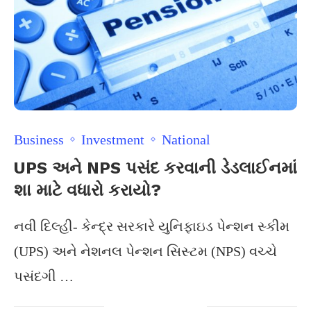
Business
Investment
National
UPS અને NPS પસંદ કરવાની ડેડલાઈનમાં
શા માટે વધારો કરાયો?
નવી દિલ્હી- કેન્દ્ર સરકારે યુનિફાઇડ પેન્શન સ્કીમ
(UPS) અને નેશનલ પેન્શન સિસ્ટમ (NPS) વચ્ચે
પસંદગી …