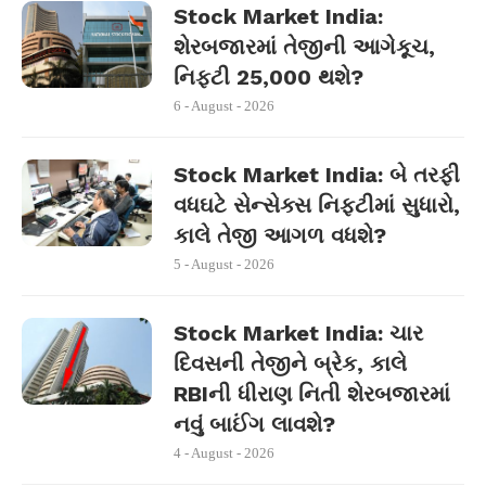
Stock Market India:
શેરબજારમાં તેજીની આગેકૂચ,
નિફ્ટી 25,000 થશે?
6 - August - 2026
Stock Market India: બે તરફી
વધઘટે સેન્સેક્સ નિફ્ટીમાં સુધારો,
કાલે તેજી આગળ વધશે?
5 - August - 2026
Stock Market India: ચાર
દિવસની તેજીને બ્રેક, કાલે
RBIની ધીરાણ નિતી શેરબજારમાં
નવું બાઈંગ લાવશે?
4 - August - 2026