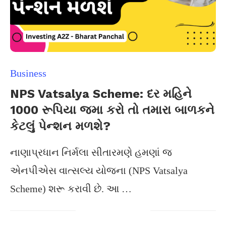
Business
NPS Vatsalya Scheme: દર મહિને
1000 રૂપિયા જમા કરો તો તમારા બાળકને
કેટલું પેન્શન મળશે?
નાણાપ્રધાન નિર્મલા સીતારમણે હમણાં જ
એનપીએસ વાત્સલ્ય યોજના (NPS Vatsalya
Scheme) શરૂ કરાવી છે. આ …