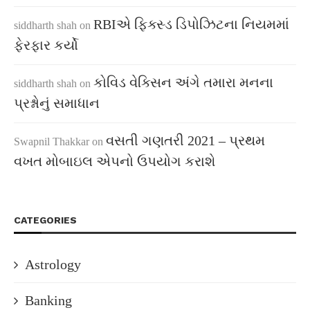
RBIએ ફિક્સ્ડ ડિપોઝિટના નિયમમાં
siddharth shah
on
ફેરફાર કર્યો
કોવિડ વેક્સિન અંગે તમારા મનના
siddharth shah
on
પ્રશ્નોનું સમાધાન
વસતી ગણતરી 2021 – પ્રથમ
Swapnil Thakkar
on
વખત મોબાઇલ એપનો ઉપયોગ કરાશે
CATEGORIES
Astrology
Banking