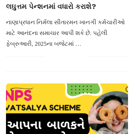
લઘુત્તમ પેન્શનમાં વધારો કરાશે?
નાણાપ્રધાન નિર્મલા સીતારમન ખાનગી કર્મચારીઓ
માટે આનંદના સમાચાર આપી શકે છે. પહેલી
ફેબ્રુઆરી, 2025ના બજેટમાં …