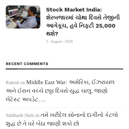
Stock Market India:
શેરબજારમાં ચોથા દિવસે તેજીની
આગેકૂચ, હવે નિફ્ટી 25,000
થશે?
3 - August - 2026
RECENT COMMENTS
Middle East War: અમેરિકા, ઈઝરાયલ
Rakesh
on
અને ઈરાન વચ્ચે છઠ્ઠા દિવસે યુદ્ધ ચાલુ, જાણો
લેટેસ્ટ અપડેટ….
તમે ખરીદેલ સોનાનો દાગીનો કેટલો
Siddharth Sheh
on
શુદ્ધ છે તે ઘરે બેઠા જાણી શકો છો