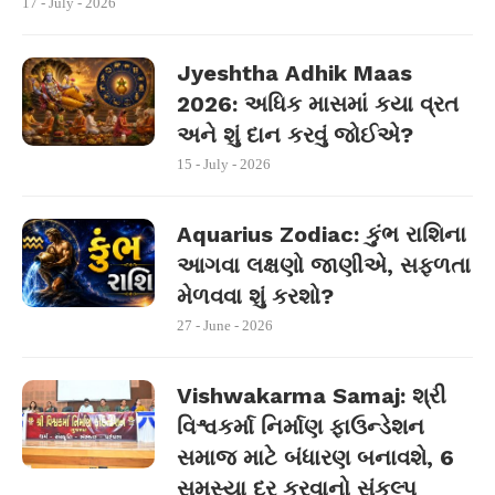
17 - July - 2026
Jyeshtha Adhik Maas
2026: અધિક માસમાં કયા વ્રત
અને શું દાન કરવું જોઈએ?
15 - July - 2026
Aquarius Zodiac: કુંભ રાશિના
આગવા લક્ષણો જાણીએ, સફળતા
મેળવવા શું કરશો?
27 - June - 2026
Vishwakarma Samaj: શ્રી
વિશ્વકર્મા નિર્માણ ફાઉન્ડેશન
સમાજ માટે બંધારણ બનાવશે, 6
સમસ્યા દૂર કરવાનો સંકલ્પ