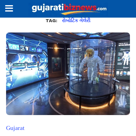
TAG:
રોબોટિક ગેલેરી
Gujarat