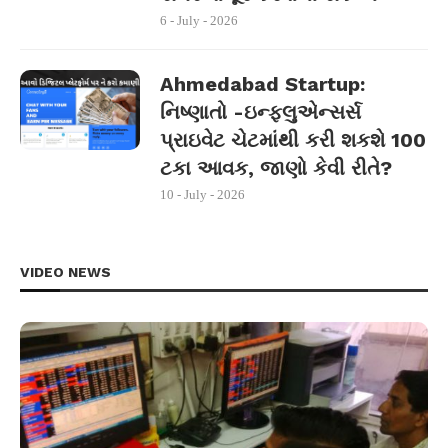
6 - July - 2026
Ahmedabad Startup:
નિષ્ણાતો -ઇન્ફ્લુએન્સર્સ
પ્રાઇવેટ ચેટમાંથી કરી શકશે 100
ટકા આવક, જાણો કેવી રીતે?
10 - July - 2026
VIDEO NEWS