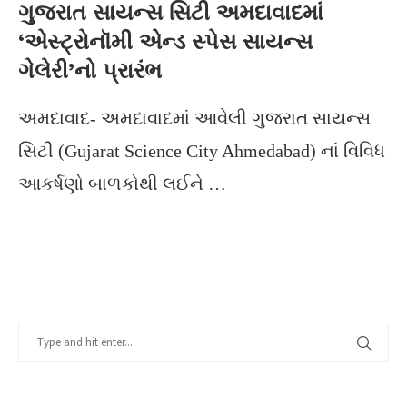
ગુજરાત સાયન્સ સિટી અમદાવાદમાં
‘એસ્ટ્રોનૉમી એન્ડ સ્પેસ સાયન્સ
ગેલેરી’નો પ્રારંભ
અમદાવાદ- અમદાવાદમાં આવેલી ગુજરાત સાયન્સ
સિટી (Gujarat Science City Ahmedabad) નાં વિવિધ
આકર્ષણો બાળકોથી લઈને …