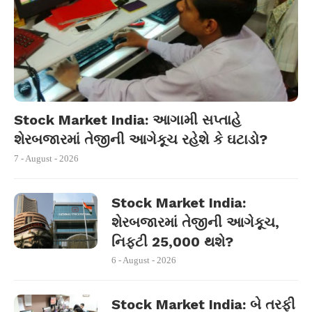
Stock Market India: આગામી સપ્તાહે
શેરબજારમાં તેજીની આગેકૂચ રહેશે કે ઘટાડો?
7 - August - 2026
Stock Market India:
શેરબજારમાં તેજીની આગેકૂચ,
નિફ્ટી 25,000 થશે?
6 - August - 2026
Stock Market India: બે તરફી