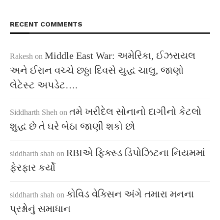
RECENT COMMENTS
Middle East War: અમેરિકા, ઈઝરાયલ
Rakesh
on
અને ઈરાન વચ્ચે છઠ્ઠા દિવસે યુદ્ધ ચાલુ, જાણો
લેટેસ્ટ અપડેટ….
તમે ખરીદેલ સોનાનો દાગીનો કેટલો
Siddharth Sheh
on
શુદ્ધ છે તે ઘરે બેઠા જાણી શકો છો
RBIએ ફિક્સ્ડ ડિપોઝિટના નિયમમાં
siddharth shah
on
ફેરફાર કર્યો
કોવિડ વેક્સિન અંગે તમારા મનના
siddharth shah
on
પ્રશ્નોનું સમાધાન