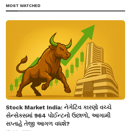
MOST WATCHED
Stock Market India: નેગેટિવ કારણો વચ્ચે
સેન્સેક્સમાં 964 પોઈન્ટનો ઉછાળો, આગામી
સપ્તાહે તેજી આગળ વધશે?