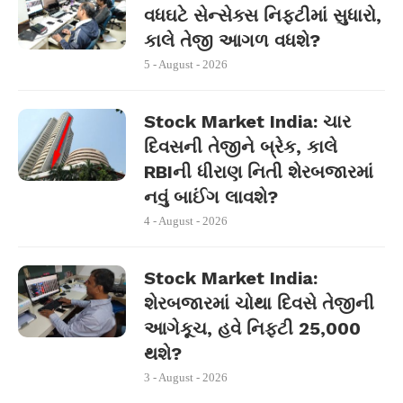
વધઘટે સેન્સેક્સ નિફ્ટીમાં સુધારો,
કાલે તેજી આગળ વધશે?
5 - August - 2026
Stock Market India: ચાર
દિવસની તેજીને બ્રેક, કાલે
RBIની ધીરાણ નિતી શેરબજારમાં
નવું બાઈંગ લાવશે?
4 - August - 2026
Stock Market India:
શેરબજારમાં ચોથા દિવસે તેજીની
આગેકૂચ, હવે નિફ્ટી 25,000
થશે?
3 - August - 2026