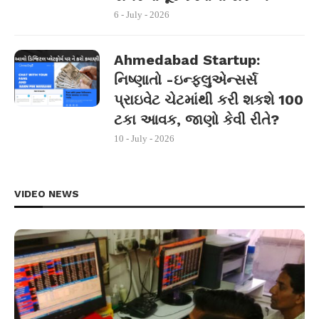
6 - July - 2026
Ahmedabad Startup:
નિષ્ણાતો -ઇન્ફ્લુએન્સર્સ
પ્રાઇવેટ ચેટમાંથી કરી શકશે 100
ટકા આવક, જાણો કેવી રીતે?
10 - July - 2026
VIDEO NEWS