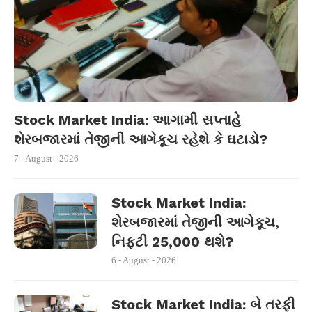
Stock Market India: આગામી સપ્તાહે
શેરબજારમાં તેજીની આગેકૂચ રહેશે કે ઘટાડો?
7 - August - 2026
Stock Market India:
શેરબજારમાં તેજીની આગેકૂચ,
નિફ્ટી 25,000 થશે?
6 - August - 2026
Stock Market India: બે તરફી