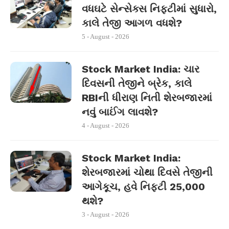
વધઘટે સેન્સેક્સ નિફ્ટીમાં સુધારો,
કાલે તેજી આગળ વધશે?
5 - August - 2026
Stock Market India: ચાર
દિવસની તેજીને બ્રેક, કાલે
RBIની ધીરાણ નિતી શેરબજારમાં
નવું બાઈંગ લાવશે?
4 - August - 2026
Stock Market India:
શેરબજારમાં ચોથા દિવસે તેજીની
આગેકૂચ, હવે નિફ્ટી 25,000
થશે?
3 - August - 2026