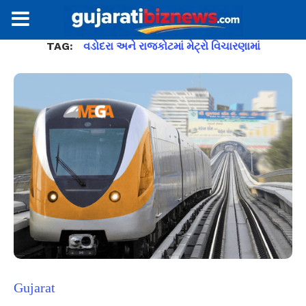
TAG:
વડોદરા અને રાજકોટમાં મેટ્રો વિચારણામાં
Gujarat