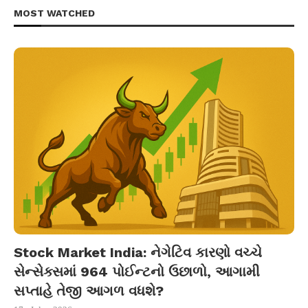
MOST WATCHED
Stock Market India: નેગેટિવ કારણો વચ્ચે
સેન્સેક્સમાં 964 પોઈન્ટનો ઉછાળો, આગામી
સપ્તાહે તેજી આગળ વધશે?