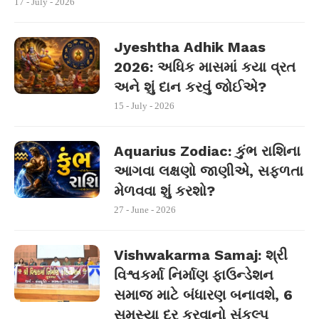
17 - July - 2026
Jyeshtha Adhik Maas
2026: અધિક માસમાં કયા વ્રત
અને શું દાન કરવું જોઈએ?
15 - July - 2026
Aquarius Zodiac: કુંભ રાશિના
આગવા લક્ષણો જાણીએ, સફળતા
મેળવવા શું કરશો?
27 - June - 2026
Vishwakarma Samaj: શ્રી
વિશ્વકર્મા નિર્માણ ફાઉન્ડેશન
સમાજ માટે બંધારણ બનાવશે, 6
સમસ્યા દૂર કરવાનો સંકલ્પ