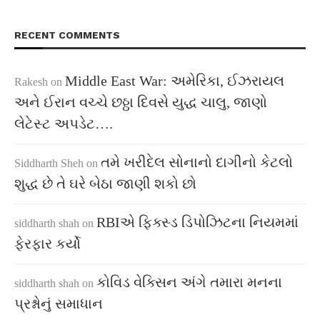
RECENT COMMENTS
Middle East War: અમેરિકા, ઈઝરાયલ
Rakesh
on
અને ઈરાન વચ્ચે છઠ્ઠા દિવસે યુદ્ધ ચાલુ, જાણો
લેટેસ્ટ અપડેટ….
તમે ખરીદેલ સોનાનો દાગીનો કેટલો
Siddharth Sheh
on
શુદ્ધ છે તે ઘરે બેઠા જાણી શકો છો
RBIએ ફિક્સ્ડ ડિપોઝિટના નિયમમાં
siddharth shah
on
ફેરફાર કર્યો
કોવિડ વેક્સિન અંગે તમારા મનના
siddharth shah
on
પ્રશ્નોનું સમાધાન