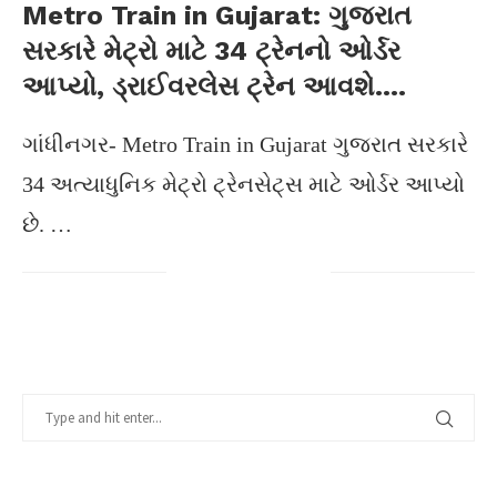
Metro Train in Gujarat: ગુજરાત
સરકારે મેટ્રો માટે 34 ટ્રેનનો ઓર્ડર
આપ્યો, ડ્રાઈવરલેસ ટ્રેન આવશે….
ગાંધીનગર- Metro Train in Gujarat ગુજરાત સરકારે
34 અત્યાધુનિક મેટ્રો ટ્રેનસેટ્સ માટે ઓર્ડર આપ્યો
છે. …