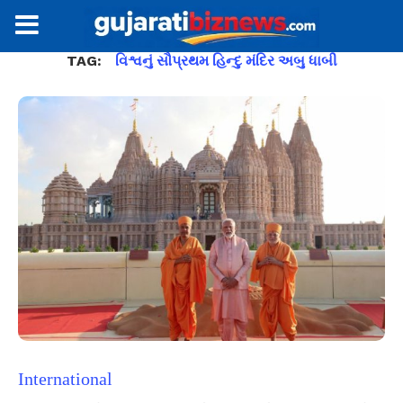
TAG:
વિશ્વનું સૌપ્રથમ હિન્દુ મંદિર અબુ ધાબી
International