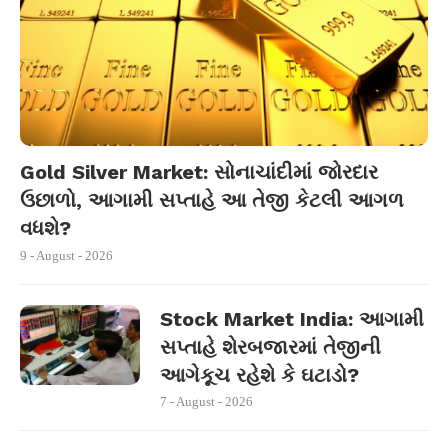
Gold Silver Market: સોનાચાંદીમાં જોરદાર
ઉછાળો, આગામી સપ્તાહે આ તેજી કેટલી આગળ
વધશે?
9 - August - 2026
Stock Market India: આગામી
સપ્તાહે શેરબજારમાં તેજીની
આગેકૂચ રહેશે કે ઘટાડો?
7 - August - 2026