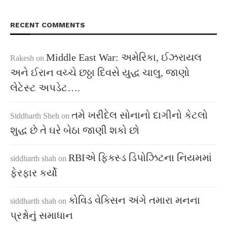
RECENT COMMENTS
Middle East War: અમેરિકા, ઈઝરાયલ
Rakesh
on
અને ઈરાન વચ્ચે છઠ્ઠા દિવસે યુદ્ધ ચાલુ, જાણો
લેટેસ્ટ અપડેટ….
તમે ખરીદેલ સોનાનો દાગીનો કેટલો
Siddharth Sheh
on
શુદ્ધ છે તે ઘરે બેઠા જાણી શકો છો
RBIએ ફિક્સ્ડ ડિપોઝિટના નિયમમાં
siddharth shah
on
ફેરફાર કર્યો
કોવિડ વેક્સિન અંગે તમારા મનના
siddharth shah
on
પ્રશ્નોનું સમાધાન