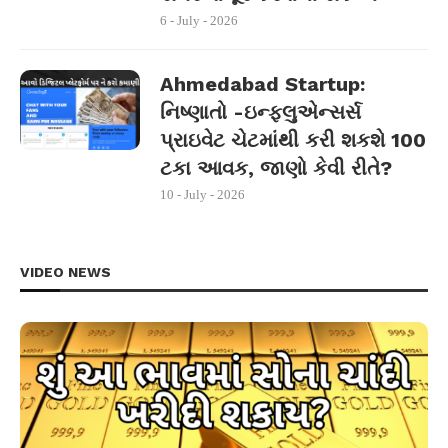
6 - July - 2026
Ahmedabad Startup:
નિષ્ણાતો -ઇન્ફ્લુએન્સર્સ
પ્રાઇવેટ ચેટમાંથી કરી શકશે 100
ટકા આવક, જાણો કેવી રીતે?
10 - July - 2026
VIDEO NEWS