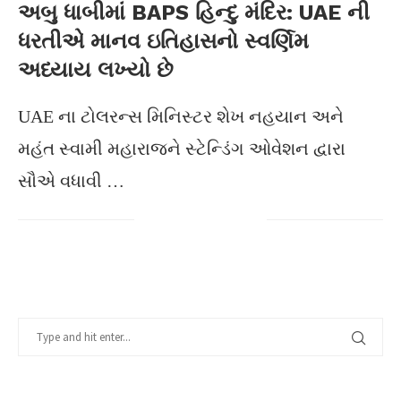
અબુ ધાબીમાં BAPS હિન્દુ મંદિર: UAE ની
ધરતીએ માનવ ઇતિહાસનો સ્વર્ણિમ
અધ્યાય લખ્યો છે
UAE ના ટોલરન્સ મિનિસ્ટર શેખ નહયાન અને
મહંત સ્વામી મહારાજને સ્ટેન્ડિંગ ઓવેશન દ્વારા
સૌએ વધાવી …