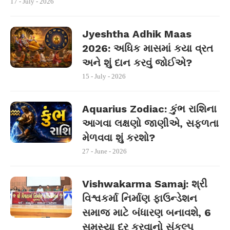
17 - July - 2026
Jyeshtha Adhik Maas
2026: અધિક માસમાં કયા વ્રત
અને શું દાન કરવું જોઈએ?
15 - July - 2026
Aquarius Zodiac: કુંભ રાશિના
આગવા લક્ષણો જાણીએ, સફળતા
મેળવવા શું કરશો?
27 - June - 2026
Vishwakarma Samaj: શ્રી
વિશ્વકર્મા નિર્માણ ફાઉન્ડેશન
સમાજ માટે બંધારણ બનાવશે, 6
સમસ્યા દૂર કરવાનો સંકલ્પ