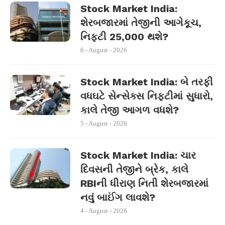
Stock Market India:
શેરબજારમાં તેજીની આગેકૂચ,
નિફ્ટી 25,000 થશે?
6 - August - 2026
Stock Market India: બે તરફી
વધઘટે સેન્સેક્સ નિફ્ટીમાં સુધારો,
કાલે તેજી આગળ વધશે?
5 - August - 2026
Stock Market India: ચાર
દિવસની તેજીને બ્રેક, કાલે
RBIની ધીરાણ નિતી શેરબજારમાં
નવું બાઈંગ લાવશે?
4 - August - 2026