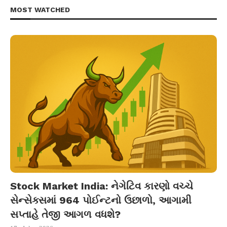
MOST WATCHED
Stock Market India: નેગેટિવ કારણો વચ્ચે
સેન્સેક્સમાં 964 પોઈન્ટનો ઉછાળો, આગામી
સપ્તાહે તેજી આગળ વધશે?