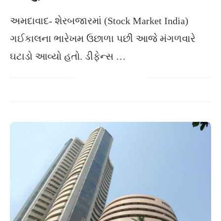
અમદાવાદ- શેરબજારમાં (Stock Market India)
ગઈકાલના ભારેખમ ઉછાળા પછી આજે મંગળવારે
ઘટાડો આવ્યો હતો. ડીફેન્સ …