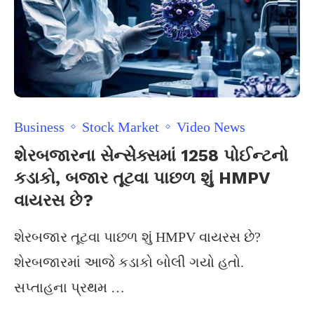
Business
Stock Market
Video News
શેરબજારના સેન્સેેક્સમાં 1258 પોઈન્ટનો
કડાકો, બજાર તૂટવા પાછળ શું HMPV
વાયરસ છે?
શેરબજાર તૂટવા પાછળ શું HMPV વાયરસ છે?
શેરબજારમાં આજે કડાકો બોલી ગયો હતો.
સપ્તાહના પ્રથમ …