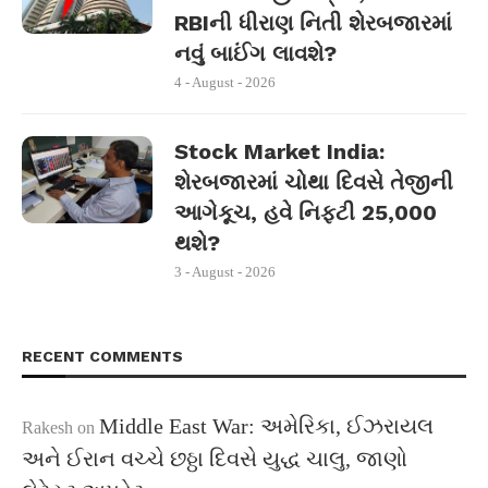
RBIની ધીરાણ નિતી શેરબજારમાં
નવું બાઈંગ લાવશે?
4 - August - 2026
Stock Market India:
શેરબજારમાં ચોથા દિવસે તેજીની
આગેકૂચ, હવે નિફ્ટી 25,000
થશે?
3 - August - 2026
RECENT COMMENTS
Middle East War: અમેરિકા, ઈઝરાયલ
Rakesh
on
અને ઈરાન વચ્ચે છઠ્ઠા દિવસે યુદ્ધ ચાલુ, જાણો