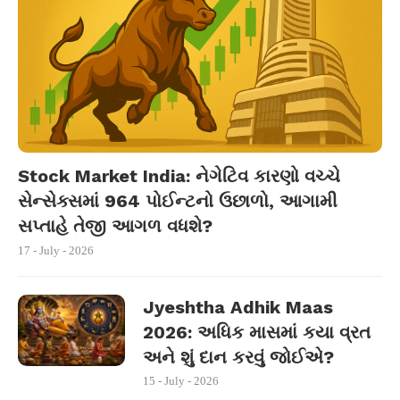
Stock Market India: નેગેટિવ કારણો વચ્ચે
સેન્સેક્સમાં 964 પોઈન્ટનો ઉછાળો, આગામી
સપ્તાહે તેજી આગળ વધશે?
17 - July - 2026
Jyeshtha Adhik Maas
2026: અધિક માસમાં કયા વ્રત
અને શું દાન કરવું જોઈએ?
15 - July - 2026