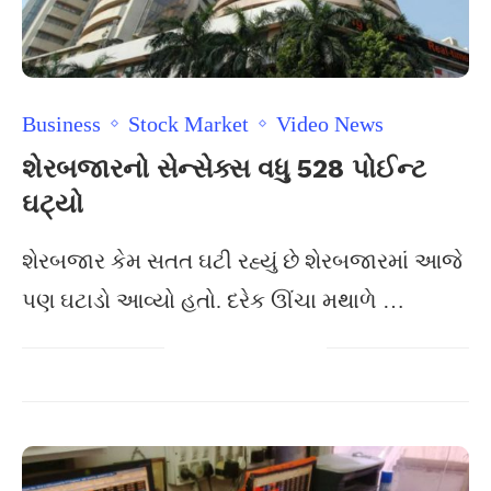
Business
Stock Market
Video News
શેરબજારનો સેન્સેક્સ વધુ 528 પોઈન્ટ
ઘટ્યો
શેરબજાર કેમ સતત ઘટી રહ્યું છે શેરબજારમાં આજે
પણ ઘટાડો આવ્યો હતો. દરેક ઊંચા મથાળે …