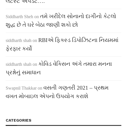
લેટેસ્ટ અપડેટ….
તમે ખરીદેલ સોનાનો દાગીનો કેટલો
Siddharth Sheh
on
શુદ્ધ છે તે ઘરે બેઠા જાણી શકો છો
RBIએ ફિક્સ્ડ ડિપોઝિટના નિયમમાં
siddharth shah
on
ફેરફાર કર્યો
કોવિડ વેક્સિન અંગે તમારા મનના
siddharth shah
on
પ્રશ્નોનું સમાધાન
વસતી ગણતરી 2021 – પ્રથમ
Swapnil Thakkar
on
વખત મોબાઇલ એપનો ઉપયોગ કરાશે
CATEGORIES