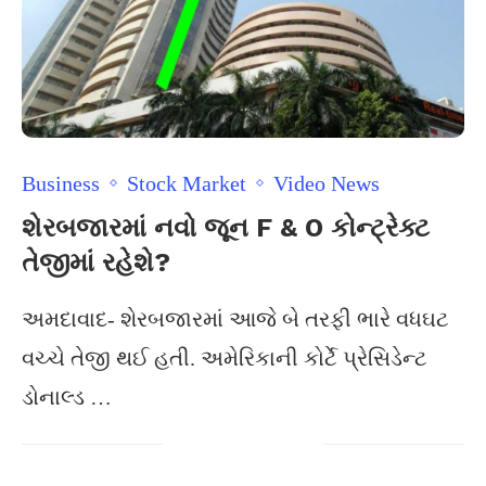
Business
Stock Market
Video News
શેરબજારમાં નવો જૂન F & O કોન્ટ્રેક્ટ
તેજીમાં રહેશે?
અમદાવાદ- શેરબજારમાં આજે બે તરફી ભારે વધઘટ
વચ્ચે તેજી થઈ હતી. અમેરિકાની કોર્ટે પ્રેસિડેન્ટ
ડોનાલ્ડ …