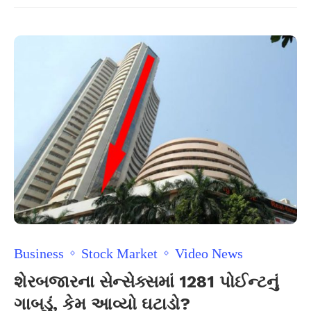
Business
Stock Market
Video News
શેરબજારના સેન્સેક્સમાં 1281 પોઈન્ટનું
ગાબડું, કેમ આવ્યો ઘટાડો?