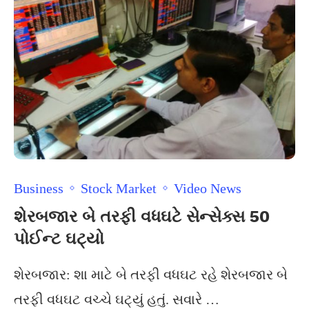
Business
Stock Market
Video News
શેરબજાર બે તરફી વધઘટે સેન્સેક્સ 50
પોઈન્ટ ઘટ્યો
શેરબજાર: શા માટે બે તરફી વધઘટ રહે શેરબજાર બે
તરફી વધઘટ વચ્ચે ઘટ્યું હતું. સવારે …