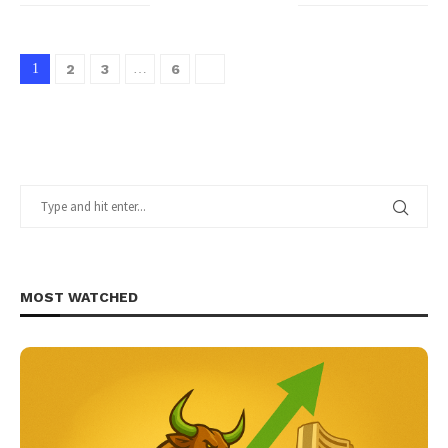
1
2
3
…
6
MOST WATCHED