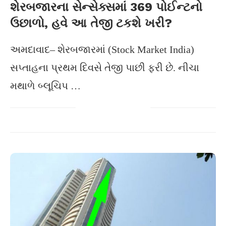
શેરબજારના સેન્સેક્સમાં 369 પોઈન્ટનો
ઉછાળો, હવે આ તેજી ટકશે ખરી?
અમદાવાદ– શેરબજારમાં (Stock Market India)
સપ્તાહના પ્રથમ દિવસે તેજી પાછી ફરી છે. નીચા
મથાળે બ્લૂચિપ …