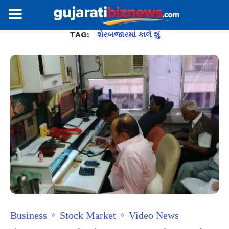
TAG:
શેરબજારમાં કાલે શું
Business
Stock Market
Video News