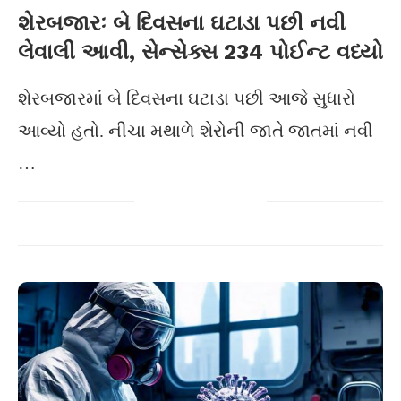
શેરબજારઃ બે દિવસના ઘટાડા પછી નવી
લેવાલી આવી, સેન્સેક્સ 234 પોઈન્ટ વધ્યો
શેરબજારમાં બે દિવસના ઘટાડા પછી આજે સુધારો
આવ્યો હતો. નીચા મથાળે શેરોની જાતે જાતમાં નવી
…