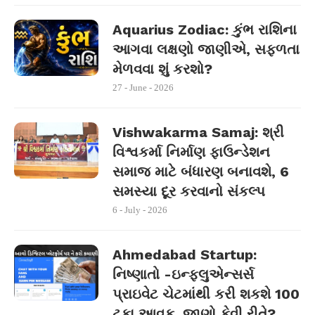
Aquarius Zodiac: કુંભ રાશિના
આગવા લક્ષણો જાણીએ, સફળતા
મેળવવા શું કરશો?
27 - June - 2026
Vishwakarma Samaj: શ્રી
વિશ્વકર્મા નિર્માણ ફાઉન્ડેશન
સમાજ માટે બંધારણ બનાવશે, 6
સમસ્યા દૂર કરવાનો સંકલ્પ
6 - July - 2026
Ahmedabad Startup:
નિષ્ણાતો -ઇન્ફ્લુએન્સર્સ
પ્રાઇવેટ ચેટમાંથી કરી શકશે 100
ટકા આવક, જાણો કેવી રીતે?