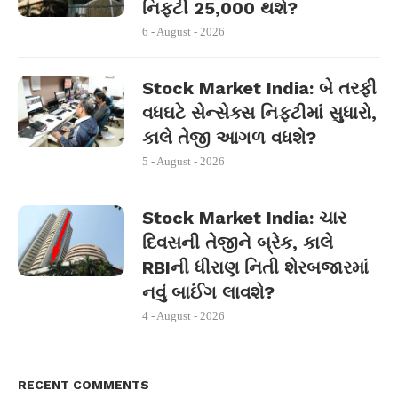
નિફ્ટી 25,000 થશે?
6 - August - 2026
Stock Market India: બે તરફી
વધઘટે સેન્સેક્સ નિફ્ટીમાં સુધારો,
કાલે તેજી આગળ વધશે?
5 - August - 2026
Stock Market India: ચાર
દિવસની તેજીને બ્રેક, કાલે
RBIની ધીરાણ નિતી શેરબજારમાં
નવું બાઈંગ લાવશે?
4 - August - 2026
RECENT COMMENTS