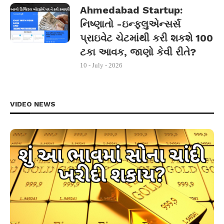
Ahmedabad Startup:
નિષ્ણાતો -ઇન્ફ્લુએન્સર્સ
પ્રાઇવેટ ચેટમાંથી કરી શકશે 100
ટકા આવક, જાણો કેવી રીતે?
10 - July - 2026
VIDEO NEWS