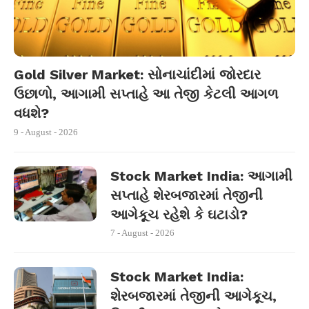
Gold Silver Market: સોનાચાંદીમાં જોરદાર
ઉછાળો, આગામી સપ્તાહે આ તેજી કેટલી આગળ
વધશે?
9 - August - 2026
Stock Market India: આગામી
સપ્તાહે શેરબજારમાં તેજીની
આગેકૂચ રહેશે કે ઘટાડો?
7 - August - 2026
Stock Market India:
શેરબજારમાં તેજીની આગેકૂચ,