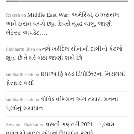
Middle East War: અમેરિકા, ઈઝરાયલ
Rakesh
on
અને ઈરાન વચ્ચે છઠ્ઠા દિવસે યુદ્ધ ચાલુ, જાણો
લેટેસ્ટ અપડેટ….
તમે ખરીદેલ સોનાનો દાગીનો કેટલો
Siddharth Sheh
on
શુદ્ધ છે તે ઘરે બેઠા જાણી શકો છો
RBIએ ફિક્સ્ડ ડિપોઝિટના નિયમમાં
siddharth shah
on
ફેરફાર કર્યો
કોવિડ વેક્સિન અંગે તમારા મનના
siddharth shah
on
પ્રશ્નોનું સમાધાન
વસતી ગણતરી 2021 – પ્રથમ
Swapnil Thakkar
on
વખત મોબાઇલ એપનો ઉપયોગ કરાશે