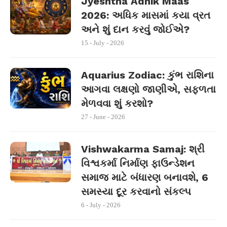
Jyeshtha Adhik Maas
2026: અધિક માસમાં કયા વ્રત
અને શું દાન કરવું જોઈએ?
15 - July - 2026
Aquarius Zodiac: કુંભ રાશિના
આગવા લક્ષણો જાણીએ, સફળતા
મેળવવા શું કરશો?
27 - June - 2026
Vishwakarma Samaj: શ્રી
વિશ્વકર્મા નિર્માણ ફાઉન્ડેશન
સમાજ માટે બંધારણ બનાવશે, 6
સમસ્યા દૂર કરવાનો સંકલ્પ
6 - July - 2026