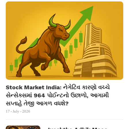
Stock Market India: નેગેટિવ કારણો વચ્ચે
સેન્સેક્સમાં 964 પોઈન્ટનો ઉછાળો, આગામી
સપ્તાહે તેજી આગળ વધશે?
17 - July - 2026