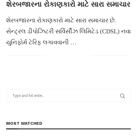
શેરબજારના રોકાણકારો માટે સારા સમાચાર
શેરબજારના રોકાણકારો માટે સારા સમાચાર છે.
સેન્ટ્રલ ડીપોઝિટરી સર્વિર્સીઝ લિમિટેડ (CDSL) નવા
યુનિફોર્મ ટેરિફ લગાવવાની …
MOST WATCHED