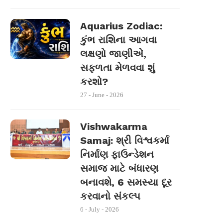
Aquarius Zodiac:
કુંભ રાશિના આગવા
લક્ષણો જાણીએ,
સફળતા મેળવવા શું
કરશો?
27 - June - 2026
Vishwakarma
Samaj: શ્રી વિશ્વકર્મા
નિર્માણ ફાઉન્ડેશન
સમાજ માટે બંધારણ
બનાવશે, 6 સમસ્યા દૂર
કરવાનો સંકલ્પ
6 - July - 2026