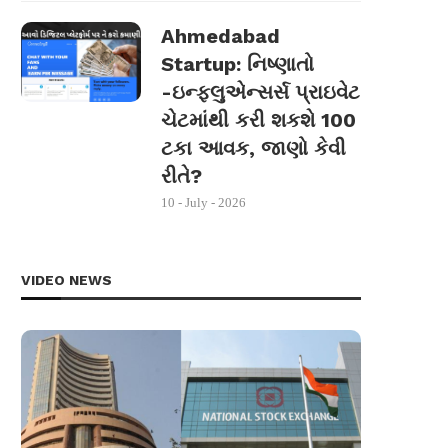
Ahmedabad
Startup: નિષ્ણાતો
-ઇન્ફ્લુએન્સર્સ પ્રાઇવેટ
ચેટમાંથી કરી શકશે 100
ટકા આવક, જાણો કેવી
રીતે?
10 - July - 2026
VIDEO NEWS