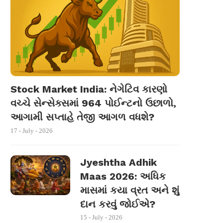
Stock Market India: નેગેટિવ કારણો
વચ્ચે સેન્સેક્સમાં 964 પોઈન્ટનો ઉછાળો,
આગામી સપ્તાહે તેજી આગળ વધશે?
17 - July - 2026
Jyeshtha Adhik
Maas 2026: અધિક
માસમાં કયા વ્રત અને શું
દાન કરવું જોઈએ?
15 - July - 2026