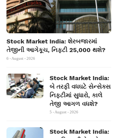
Stock Market India: શેરબજારમાં
તેજીની આગેકૂચ, નિફ્ટી 25,000 થશે?
6 - August - 2026
Stock Market India:
બે તરફી વધઘટે સેન્સેક્સ
નિફ્ટીમાં સુધારો, કાલે
તેજી આગળ વધશે?
5 - August - 2026
Stock Market India: