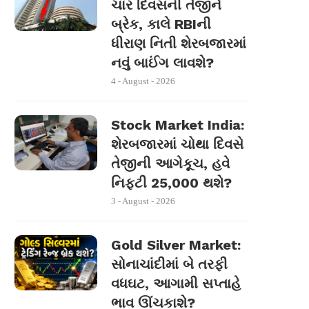
ચાર દિવસની તેજીને
બ્રેક, કાલે RBIની
ધીરાણ નિતી શેરબજારમાં
નવું બાઈંગ લાવશે?
4 - August - 2026
Stock Market India:
શેરબજારમાં ચોથા દિવસે
તેજીની આગેકૂચ, હવે
નિફ્ટી 25,000 થશે?
3 - August - 2026
Gold Silver Market:
સોનાચાંદીમાં બે તરફી
વધઘટ, આગામી સપ્તાહે
ભાવ ઊંચકાશે?