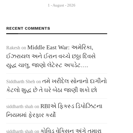
1 - August - 2026
RECENT COMMENTS
Middle East War: અમેરિકા,
Rakesh
on
ઈઝરાયલ અને ઈરાન વચ્ચે છઠ્ઠા દિવસે
યુદ્ધ ચાલુ, જાણો લેટેસ્ટ અપડેટ….
તમે ખરીદેલ સોનાનો દાગીનો
Siddharth Sheh
on
કેટલો શુદ્ધ છે તે ઘરે બેઠા જાણી શકો છો
RBIએ ફિક્સ્ડ ડિપોઝિટના
siddharth shah
on
નિયમમાં ફેરફાર કર્યો
કોવિડ વેક્સિન અંગે તમારા
siddharth shah
on