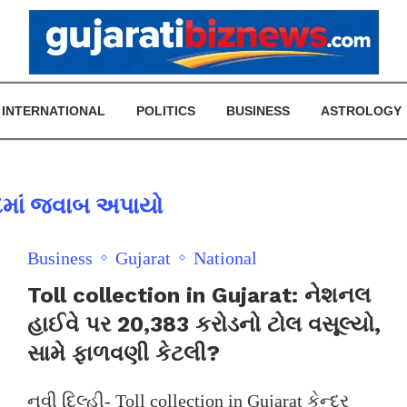
INTERNATIONAL
POLITICS
BUSINESS
ASTROLOGY
દમાં જવાબ અપાયો
Business
Gujarat
National
Toll collection in Gujarat: નેશનલ
હાઈવે પર 20,383 કરોડનો ટોલ વસૂલ્યો,
સામે ફાળવણી કેટલી?
નવી દિલ્હી- Toll collection in Gujarat કેન્દ્ર