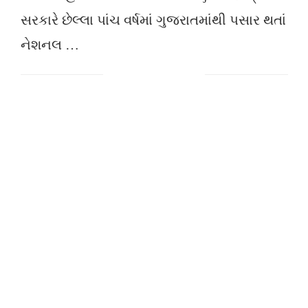
સરકારે છેલ્લા પાંચ વર્ષમાં ગુજરાતમાંથી પસાર થતાં
નેશનલ …