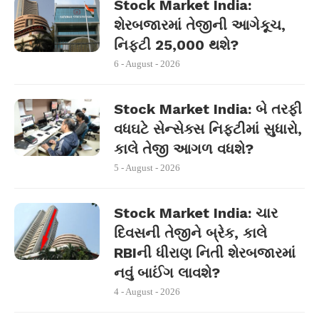
Stock Market India:
શેરબજારમાં તેજીની આગેકૂચ,
નિફ્ટી 25,000 થશે?
6 - August - 2026
Stock Market India: બે તરફી
વધઘટે સેન્સેક્સ નિફ્ટીમાં સુધારો,
કાલે તેજી આગળ વધશે?
5 - August - 2026
Stock Market India: ચાર
દિવસની તેજીને બ્રેક, કાલે
RBIની ધીરાણ નિતી શેરબજારમાં
નવું બાઈંગ લાવશે?
4 - August - 2026