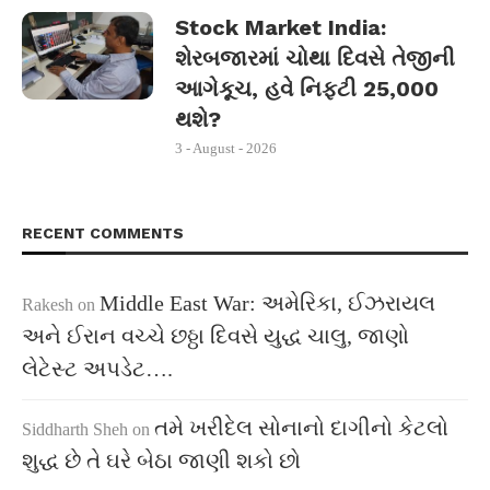
Stock Market India:
શેરબજારમાં ચોથા દિવસે તેજીની
આગેકૂચ, હવે નિફ્ટી 25,000
થશે?
3 - August - 2026
RECENT COMMENTS
Middle East War: અમેરિકા, ઈઝરાયલ
Rakesh
on
અને ઈરાન વચ્ચે છઠ્ઠા દિવસે યુદ્ધ ચાલુ, જાણો
લેટેસ્ટ અપડેટ….
તમે ખરીદેલ સોનાનો દાગીનો કેટલો
Siddharth Sheh
on
શુદ્ધ છે તે ઘરે બેઠા જાણી શકો છો