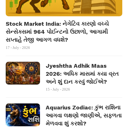
Stock Market India: નેગેટિવ કારણો વચ્ચે
સેન્સેક્સમાં 964 પોઈન્ટનો ઉછાળો, આગામી
સપ્તાહે તેજી આગળ વધશે?
17 - July - 2026
Jyeshtha Adhik Maas
2026: અધિક માસમાં કયા વ્રત
અને શું દાન કરવું જોઈએ?
15 - July - 2026
Aquarius Zodiac: કુંભ રાશિના
આગવા લક્ષણો જાણીએ, સફળતા
મેળવવા શું કરશો?