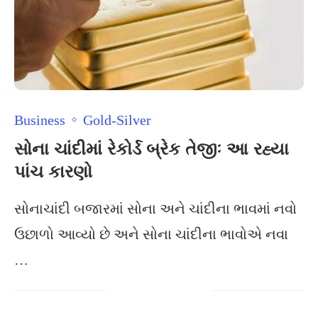
Business
Gold-Silver
સોના ચાંદીમાં રેકોર્ડ બ્રેક તેજીઃ આ રહ્યા
પાંચ કારણો
સોનાચાંદી બજારમાં સોના અને ચાંદીના ભાવમાં નવો
ઉછાળો આવ્યો છે અને સોના ચાંદીના ભાવોએ નવા
…