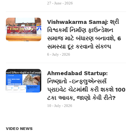
27 - June - 2026
Vishwakarma Samaj: શ્રી
વિશ્વકર્મા નિર્માણ ફાઉન્ડેશન
સમાજ માટે બંધારણ બનાવશે, 6
સમસ્યા દૂર કરવાનો સંકલ્પ
6 - July - 2026
Ahmedabad Startup:
નિષ્ણાતો -ઇન્ફ્લુએન્સર્સ
પ્રાઇવેટ ચેટમાંથી કરી શકશે 100
ટકા આવક, જાણો કેવી રીતે?
10 - July - 2026
VIDEO NEWS