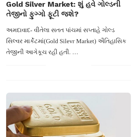
Gold Silver Market: શું હવે ગોલ્ડની
તેજીનો ફુગ્ગો ફૂટી જશે?
અમદાવાદ- વીતેલા સતત પાંચમાં સપ્તાહે ગોલ્ડ
સિલ્વર માર્કેટમાં(Gold Silevr Market) ઐતિહાસિક
તેજીની આગેકૂચ રહી હતી. …