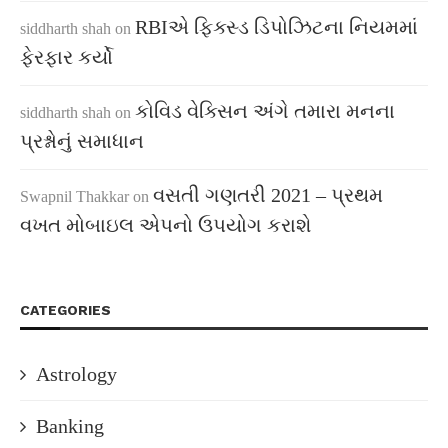
RBIએ ફિક્સ્ડ ડિપોઝિટના નિયમમાં
siddharth shah
on
ફેરફાર કર્યો
કોવિડ વેક્સિન અંગે તમારા મનના
siddharth shah
on
પ્રશ્નોનું સમાધાન
વસતી ગણતરી 2021 – પ્રથમ
Swapnil Thakkar
on
વખત મોબાઇલ એપનો ઉપયોગ કરાશે
CATEGORIES
Astrology
Banking