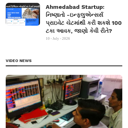
Ahmedabad Startup:
નિષ્ણાતો -ઇન્ફ્લુએન્સર્સ
પ્રાઇવેટ ચેટમાંથી કરી શકશે 100
ટકા આવક, જાણો કેવી રીતે?
10 - July - 2026
VIDEO NEWS