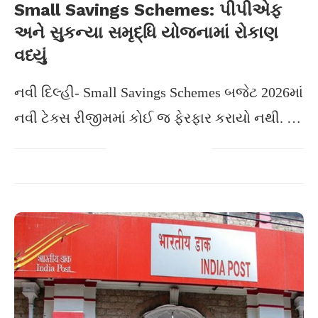
Small Savings Schemes: પીપીએફ
અને સુકન્યા સમૃદ્ધિ યોજનામાં રોકાણ
વધ્યું
નવી દિલ્હી- Small Savings Schemes બજેટ 2026માં
નવી ટેક્સ રીજીમમાં કોઈ જ ફેરફાર કરાયો નથી. …