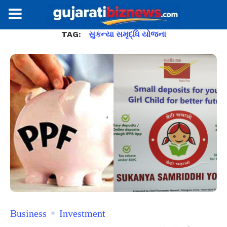
TAG:
સુકન્યા સમૃદ્ધિ યોજના
Business
Investment