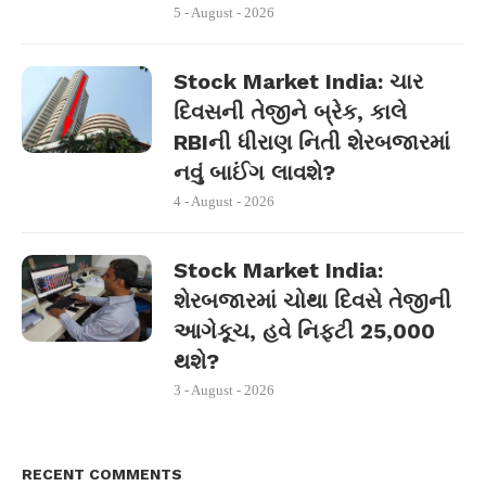
5 - August - 2026
Stock Market India: ચાર
દિવસની તેજીને બ્રેક, કાલે
RBIની ધીરાણ નિતી શેરબજારમાં
નવું બાઈંગ લાવશે?
4 - August - 2026
Stock Market India:
શેરબજારમાં ચોથા દિવસે તેજીની
આગેકૂચ, હવે નિફ્ટી 25,000
થશે?
3 - August - 2026
RECENT COMMENTS