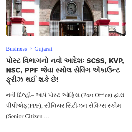
Business
Gujarat
પોસ્ટ વિભાગનો નવો આદેશઃ SCSS, KVP,
NSC, PPF જેવા સ્મોલ સેવિંગ એકાઉન્ટ
ફ્રીઝ થઈ શકે છે!
નવી દિલ્હી– આપે પોસ્ટ ઓફિસ (Post Office) દ્વારા
પીપીએફ(PPF), સીનિયર સિટીઝન સેવિંગ્સ સ્કીમ
(Senior Citizen …