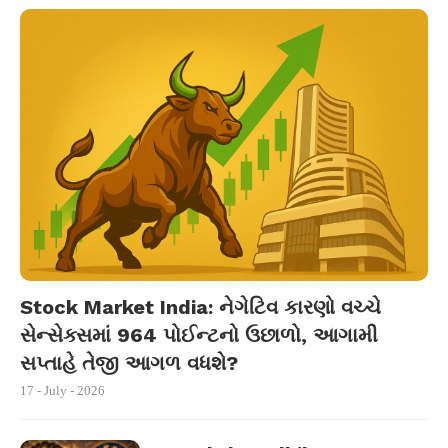
Stock Market India: નેગેટિવ કારણો વચ્ચે
સેન્સેક્સમાં 964 પોઈન્ટનો ઉછાળો, આગામી
સપ્તાહે તેજી આગળ વધશે?
17 - July - 2026