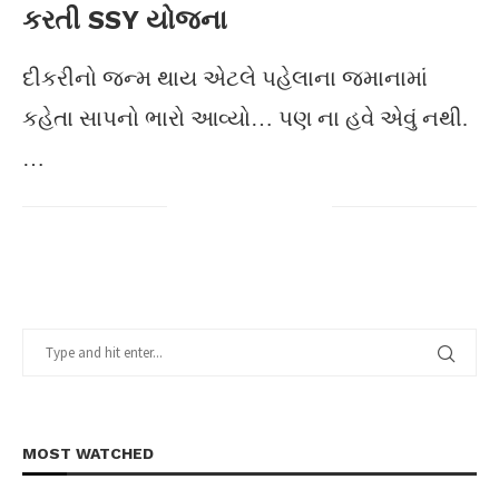
કરતી SSY યોજના
દીકરીનો જન્મ થાય એટલે પહેલાના જમાનામાં
કહેતા સાપનો ભારો આવ્યો… પણ ના હવે એવું નથી.
…
MOST WATCHED