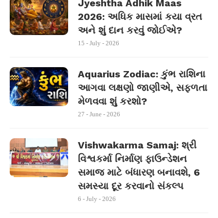
Jyeshtha Adhik Maas
2026: અધિક માસમાં કયા વ્રત
અને શું દાન કરવું જોઈએ?
15 - July - 2026
Aquarius Zodiac: કુંભ રાશિના
આગવા લક્ષણો જાણીએ, સફળતા
મેળવવા શું કરશો?
27 - June - 2026
Vishwakarma Samaj: શ્રી
વિશ્વકર્મા નિર્માણ ફાઉન્ડેશન
સમાજ માટે બંધારણ બનાવશે, 6
સમસ્યા દૂર કરવાનો સંકલ્પ
6 - July - 2026