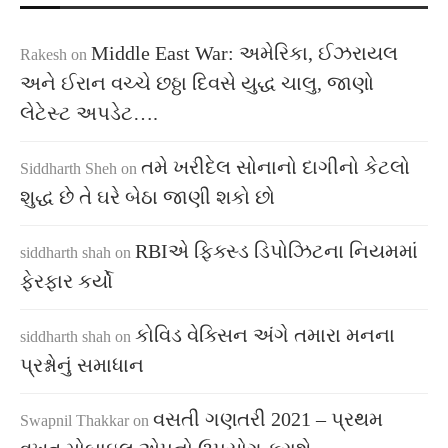
Middle East War: અમેરિકા, ઈઝરાયલ
Rakesh
on
અને ઈરાન વચ્ચે છઠ્ઠા દિવસે યુદ્ધ ચાલુ, જાણો
લેટેસ્ટ અપડેટ….
તમે ખરીદેલ સોનાનો દાગીનો કેટલો
Siddharth Sheh
on
શુદ્ધ છે તે ઘરે બેઠા જાણી શકો છો
RBIએ ફિક્સ્ડ ડિપોઝિટના નિયમમાં
siddharth shah
on
ફેરફાર કર્યો
કોવિડ વેક્સિન અંગે તમારા મનના
siddharth shah
on
પ્રશ્નોનું સમાધાન
વસતી ગણતરી 2021 – પ્રથમ
Swapnil Thakkar
on