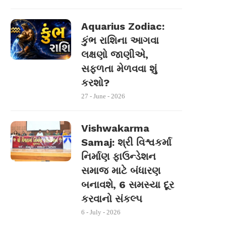
Aquarius Zodiac:
કુંભ રાશિના આગવા
લક્ષણો જાણીએ,
સફળતા મેળવવા શું
કરશો?
27 - June - 2026
Vishwakarma
Samaj: શ્રી વિશ્વકર્મા
નિર્માણ ફાઉન્ડેશન
સમાજ માટે બંધારણ
બનાવશે, 6 સમસ્યા દૂર
કરવાનો સંકલ્પ
6 - July - 2026