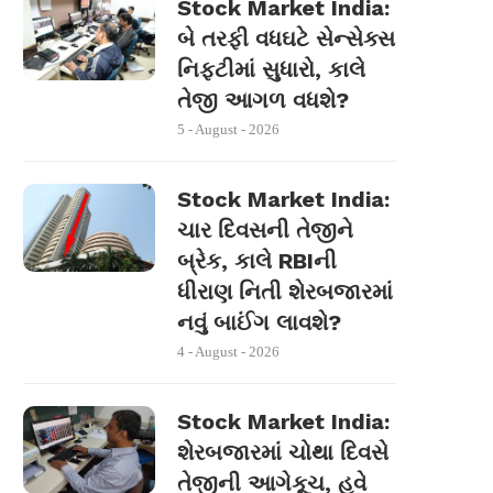
Stock Market India:
બે તરફી વધઘટે સેન્સેક્સ
નિફ્ટીમાં સુધારો, કાલે
તેજી આગળ વધશે?
5 - August - 2026
Stock Market India:
ચાર દિવસની તેજીને
બ્રેક, કાલે RBIની
ધીરાણ નિતી શેરબજારમાં
નવું બાઈંગ લાવશે?
4 - August - 2026
Stock Market India:
શેરબજારમાં ચોથા દિવસે
તેજીની આગેકૂચ, હવે