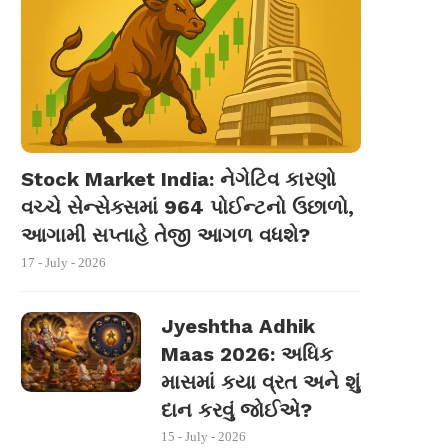
Stock Market India: નેગેટિવ કારણો
વચ્ચે સેન્સેક્સમાં 964 પોઈન્ટનો ઉછાળો,
આગામી સપ્તાહે તેજી આગળ વધશે?
17 - July - 2026
Jyeshtha Adhik
Maas 2026: અધિક
માસમાં કયા વ્રત અને શું
દાન કરવું જોઈએ?
15 - July - 2026