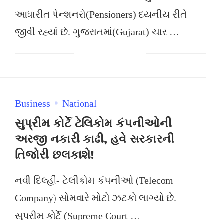
આધારીત પેન્શનરો(Pensioners) દયનીય રીતે
જીવી રહ્યાં છે. ગુજરાતમાં(Gujarat) ચાર …
Business
National
સુપ્રીમ કોર્ટે ટેલિકોમ કંપનીઓની
અરજી નકારી કાઢી, હવે સરકારની
તિજોરી છલકાશે!
નવી દિલ્હી- ટેલીકોમ કંપનીઓ (Telecom
Company) સોમવારે મોટો ઝટકો લાગ્યો છે.
સુપ્રીમ કોર્ટે (Supreme Court …