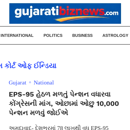
INTERNATIONAL
POLITICS
BUSINESS
ASTROLOGY
મ કોર્ટ ઓફ ઈન્ડિયા
Gujarat
National
EPS-95 હેઠળ મળતું પેન્શન વધારવા
કોંગ્રેસની માંગ, ઓછામાં ઓછુ 10,000
પેન્શન મળવું જોઈએ
અમદાવાદ- દેશભરમાં 78 લાખથી વધુ EPS-95