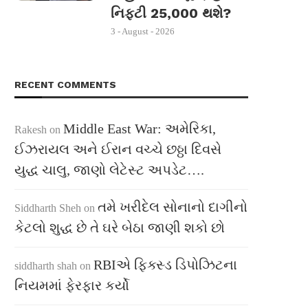
નિફ્ટી 25,000 થશે?
3 - August - 2026
RECENT COMMENTS
Middle East War: અમેરિકા,
Rakesh
on
ઈઝરાયલ અને ઈરાન વચ્ચે છઠ્ઠા દિવસે
યુદ્ધ ચાલુ, જાણો લેટેસ્ટ અપડેટ….
તમે ખરીદેલ સોનાનો દાગીનો
Siddharth Sheh
on
કેટલો શુદ્ધ છે તે ઘરે બેઠા જાણી શકો છો
RBIએ ફિક્સ્ડ ડિપોઝિટના
siddharth shah
on
નિયમમાં ફેરફાર કર્યો