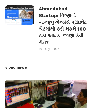
Ahmedabad
Startup: નિષ્ણાતો
-ઇન્ફ્લુએન્સર્સ પ્રાઇવેટ
ચેટમાંથી કરી શકશે 100
ટકા આવક, જાણો કેવી
રીતે?
10 - July - 2026
VIDEO NEWS