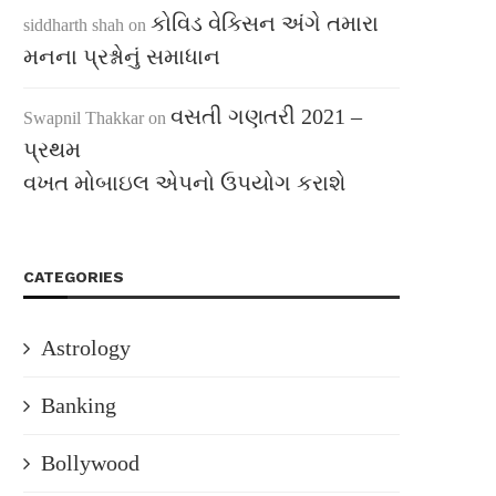
કોવિડ વેક્સિન અંગે તમારા
siddharth shah
on
મનના પ્રશ્નોનું સમાધાન
વસતી ગણતરી 2021 –
Swapnil Thakkar
on
પ્રથમ
વખત મોબાઇલ એપનો ઉપયોગ કરાશે
CATEGORIES
Astrology
Banking
Bollywood