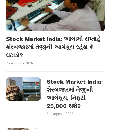
Stock Market India: આગામી સપ્તાહે
શેરબજારમાં તેજીની આગેકૂચ રહેશે કે
ઘટાડો?
7 - August - 2026
Stock Market India:
શેરબજારમાં તેજીની
આગેકૂચ, નિફ્ટી
25,000 થશે?
6 - August - 2026