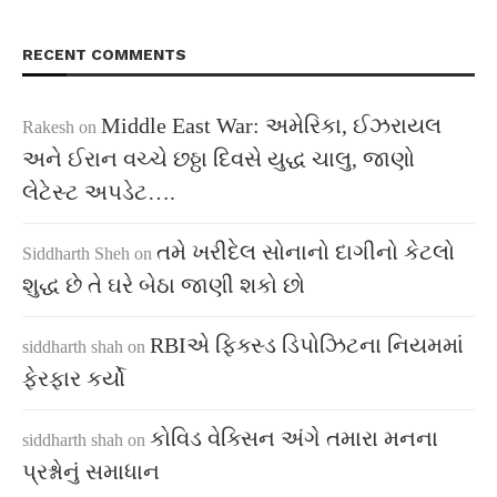
RECENT COMMENTS
Middle East War: અમેરિકા, ઈઝરાયલ
Rakesh
on
અને ઈરાન વચ્ચે છઠ્ઠા દિવસે યુદ્ધ ચાલુ, જાણો
લેટેસ્ટ અપડેટ….
તમે ખરીદેલ સોનાનો દાગીનો કેટલો
Siddharth Sheh
on
શુદ્ધ છે તે ઘરે બેઠા જાણી શકો છો
RBIએ ફિક્સ્ડ ડિપોઝિટના નિયમમાં
siddharth shah
on
ફેરફાર કર્યો
કોવિડ વેક્સિન અંગે તમારા મનના
siddharth shah
on
પ્રશ્નોનું સમાધાન