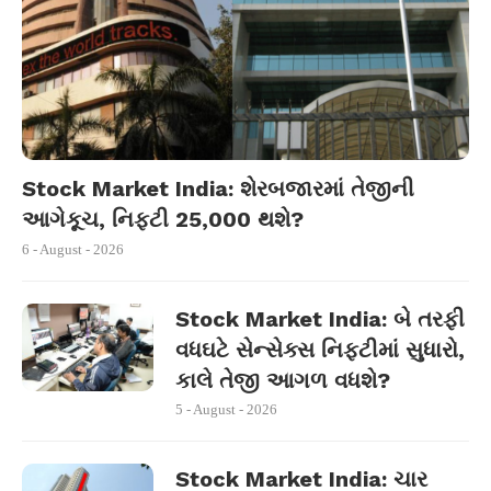
Stock Market India: શેરબજારમાં તેજીની
આગેકૂચ, નિફ્ટી 25,000 થશે?
6 - August - 2026
Stock Market India: બે તરફી
વધઘટે સેન્સેક્સ નિફ્ટીમાં સુધારો,
કાલે તેજી આગળ વધશે?
5 - August - 2026
Stock Market India: ચાર