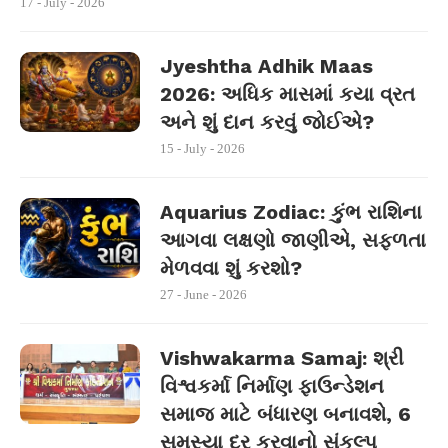
17 - July - 2026
Jyeshtha Adhik Maas
2026: અધિક માસમાં કયા વ્રત
અને શું દાન કરવું જોઈએ?
15 - July - 2026
Aquarius Zodiac: કુંભ રાશિના
આગવા લક્ષણો જાણીએ, સફળતા
મેળવવા શું કરશો?
27 - June - 2026
Vishwakarma Samaj: શ્રી
વિશ્વકર્મા નિર્માણ ફાઉન્ડેશન
સમાજ માટે બંધારણ બનાવશે, 6
સમસ્યા દૂર કરવાનો સંકલ્પ