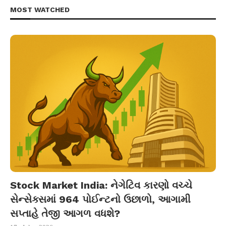
MOST WATCHED
Stock Market India: નેગેટિવ કારણો વચ્ચે
સેન્સેક્સમાં 964 પોઈન્ટનો ઉછાળો, આગામી
સપ્તાહે તેજી આગળ વધશે?