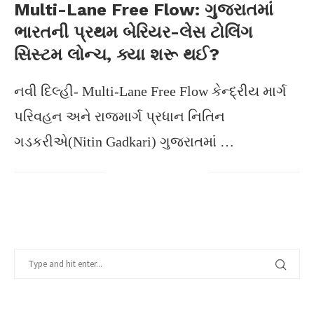
Multi-Lane Free Flow: ગુજરાતમાં
ભારતની પ્રથમ બેરિયર-લેસ ટોલિંગ
સિસ્ટમ લોન્ચ, ક્યા શરૂ થઈ?
નવી દિલ્હી- Multi-Lane Free Flow કેન્દ્રીય માર્ગ
પરિવહન અને રાજમાર્ગ પ્રધાન નિતિન
ગડકરીએ(Nitin Gadkari) ગુજરાતમાં …