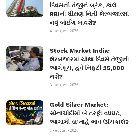
દિવસની તેજીને બ્રેક, કાલે
RBIની ધીરાણ નિતી શેરબજારમાં
નવું બાઈંગ લાવશે?
4 - August - 2026
Stock Market India:
શેરબજારમાં ચોથા દિવસે તેજીની
આગેકૂચ, હવે નિફ્ટી 25,000
થશે?
3 - August - 2026
Gold Silver Market:
સોનાચાંદીમાં બે તરફી વધઘટ,
આગામી સપ્તાહે ભાવ ઊંચકાશે?
1 - August - 2026