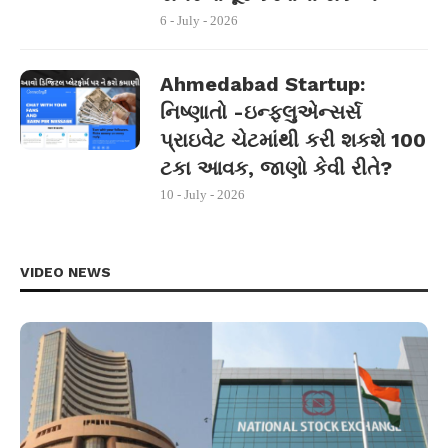
6 - July - 2026
Ahmedabad Startup:
નિષ્ણાતો -ઇન્ફ્લુએન્સર્સ
પ્રાઇવેટ ચેટમાંથી કરી શકશે 100
ટકા આવક, જાણો કેવી રીતે?
10 - July - 2026
VIDEO NEWS