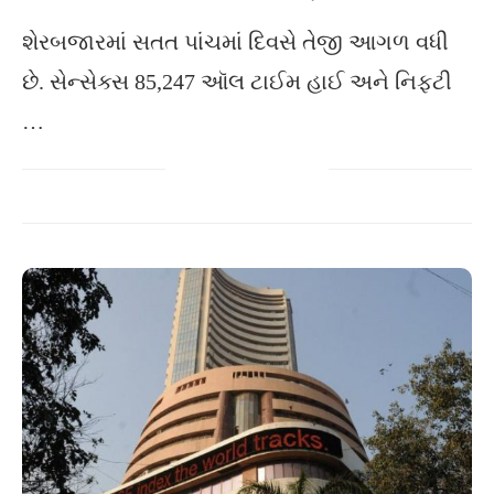
શેરબજારમાં સતત પાંચમાં દિવસે તેજી આગળ વધી
છે. સેન્સેક્સ 85,247 ઑલ ટાઈમ હાઈ અને નિફટી
…