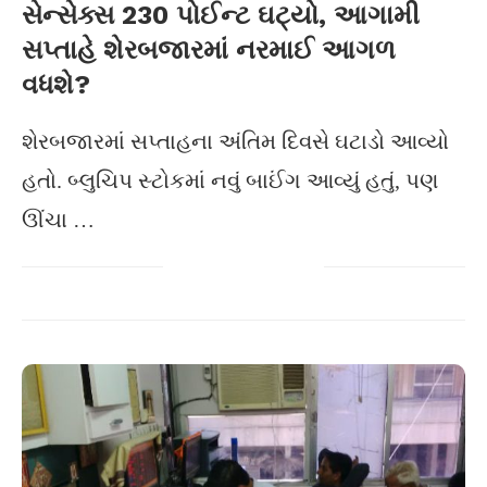
સેન્સેક્સ 230 પોઈન્ટ ઘટ્યો, આગામી
સપ્તાહે શેરબજારમાં નરમાઈ આગળ
વધશે?
શેરબજારમાં સપ્તાહના અંતિમ દિવસે ઘટાડો આવ્યો
હતો. બ્લુચિપ સ્ટોકમાં નવું બાઈંગ આવ્યું હતું, પણ
ઊંચા …