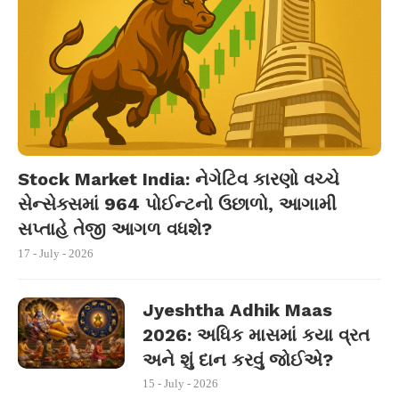
Stock Market India: નેગેટિવ કારણો વચ્ચે
સેન્સેક્સમાં 964 પોઈન્ટનો ઉછાળો, આગામી
સપ્તાહે તેજી આગળ વધશે?
17 - July - 2026
Jyeshtha Adhik Maas
2026: અધિક માસમાં કયા વ્રત
અને શું દાન કરવું જોઈએ?
15 - July - 2026