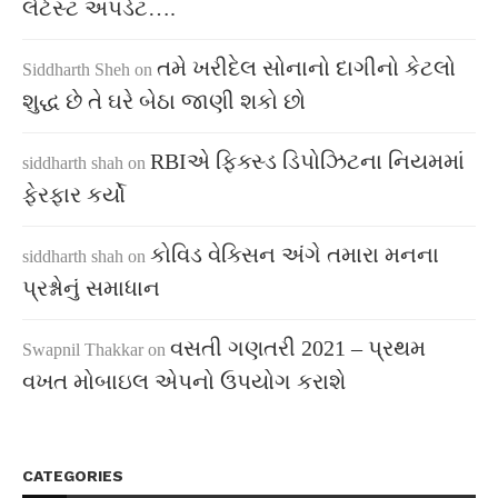
લેટેસ્ટ અપડેટ….
તમે ખરીદેલ સોનાનો દાગીનો કેટલો
Siddharth Sheh
on
શુદ્ધ છે તે ઘરે બેઠા જાણી શકો છો
RBIએ ફિક્સ્ડ ડિપોઝિટના નિયમમાં
siddharth shah
on
ફેરફાર કર્યો
કોવિડ વેક્સિન અંગે તમારા મનના
siddharth shah
on
પ્રશ્નોનું સમાધાન
વસતી ગણતરી 2021 – પ્રથમ
Swapnil Thakkar
on
વખત મોબાઇલ એપનો ઉપયોગ કરાશે
CATEGORIES