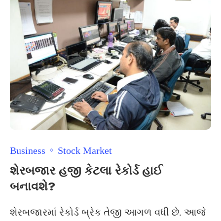
Business
Stock Market
શેરબજાર હજી કેટલા રેકોર્ડ હાઈ
બનાવશે?
શેરબજારમાં રેકોર્ડ બ્રેક તેજી આગળ વધી છે. આજે