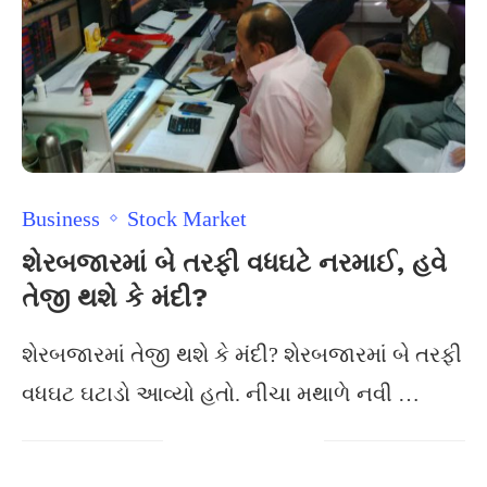
Business
Stock Market
શેરબજારમાં બે તરફી વધઘટે નરમાઈ, હવે
તેજી થશે કે મંદી?
શેરબજારમાં તેજી થશે કે મંદી? શેરબજારમાં બે તરફી
વધઘટ ઘટાડો આવ્યો હતો. નીચા મથાળે નવી …