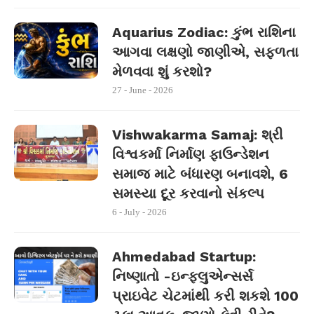
Aquarius Zodiac: કુંભ રાશિના
આગવા લક્ષણો જાણીએ, સફળતા
મેળવવા શું કરશો?
27 - June - 2026
Vishwakarma Samaj: શ્રી
વિશ્વકર્મા નિર્માણ ફાઉન્ડેશન
સમાજ માટે બંધારણ બનાવશે, 6
સમસ્યા દૂર કરવાનો સંકલ્પ
6 - July - 2026
Ahmedabad Startup:
નિષ્ણાતો -ઇન્ફ્લુએન્સર્સ
પ્રાઇવેટ ચેટમાંથી કરી શકશે 100