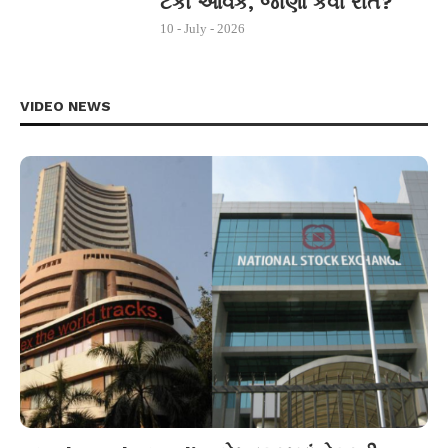
ટકા આવક, જાણો કેવી રીતે?
10 - July - 2026
VIDEO NEWS