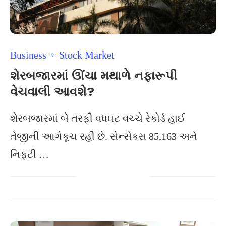
Business
Stock Market
શેરબજારમાં ઊંચા મથાળે નફારૂપી
વેચવાલી આવશે?
શેરબજારમાં બે તરફી વધઘટ વચ્ચે રેકોર્ડ હાઈ
તેજીની આગેકૂચ રહી છે. સેન્સેક્સ 85,163 અને
નિફટી …