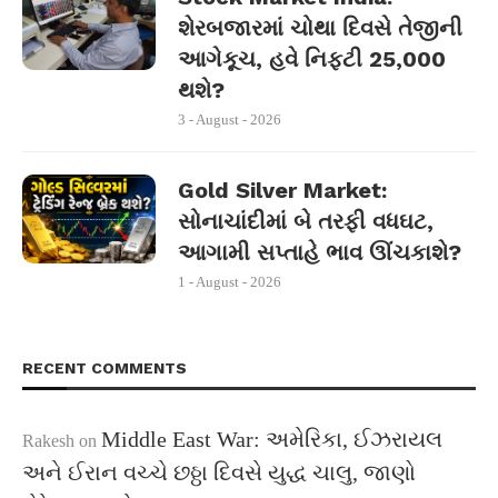
શેરબજારમાં ચોથા દિવસે તેજીની
આગેકૂચ, હવે નિફ્ટી 25,000
થશે?
3 - August - 2026
Gold Silver Market:
સોનાચાંદીમાં બે તરફી વધઘટ,
આગામી સપ્તાહે ભાવ ઊંચકાશે?
1 - August - 2026
RECENT COMMENTS
Middle East War: અમેરિકા, ઈઝરાયલ
Rakesh
on
અને ઈરાન વચ્ચે છઠ્ઠા દિવસે યુદ્ધ ચાલુ, જાણો