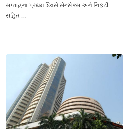
સપ્તાહના પ્રથમ દિવસે સેન્સેક્સ અને નિફટી
સહિત …