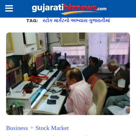
TAG:
સ્ટોક માર્કેટનો અભ્યાસ ગુજરાતીમાં
Business
Stock Market