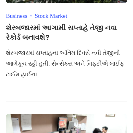
Business
Stock Market
શેરબજારમાં આગામી સપ્તાહે તેજી નવા
રેકોર્ડ બનાવશે?
શેરબજારમાં સપ્તાહના અંતિમ દિવસે નવી તેજીની
આગેકૂચ રહી હતી. સેન્સેક્સ અને નિફટીએ લાઈફ
ટાઈમ હાઈના …