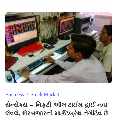
Business
Stock Market
સેન્સેક્સ – નિફ્ટી ઑલ ટાઈમ હાઈ નવા
લેવલે, શેરબજારની માર્કેટબ્રેથ નેગેટિવ છે