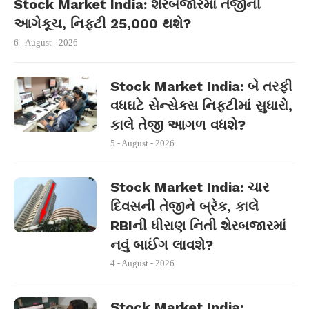
Stock Market India: શેરબજારમાં તેજીની
આગેકૂચ, નિફ્ટી 25,000 થશે?
6 - August - 2026
Stock Market India: બે તરફી
વધઘટે સેન્સેક્સ નિફ્ટીમાં સુધારો,
કાલે તેજી આગળ વધશે?
5 - August - 2026
Stock Market India: ચાર
દિવસની તેજીને બ્રેક, કાલે
RBIની ધીરાણ નિતી શેરબજારમાં
નવું બાઈંગ લાવશે?
4 - August - 2026
Stock Market India: