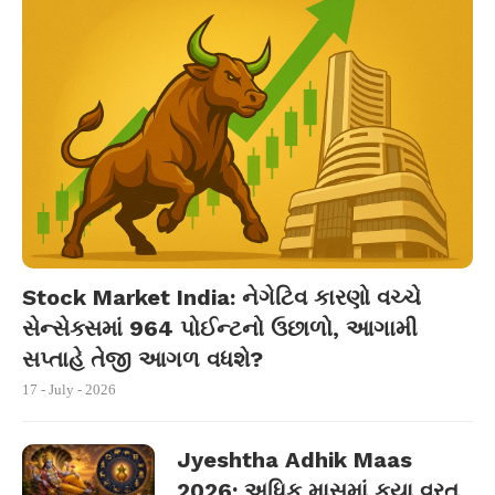
Stock Market India: નેગેટિવ કારણો વચ્ચે
સેન્સેક્સમાં 964 પોઈન્ટનો ઉછાળો, આગામી
સપ્તાહે તેજી આગળ વધશે?
17 - July - 2026
Jyeshtha Adhik Maas
2026: અધિક માસમાં કયા વ્રત