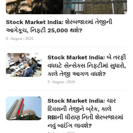
Stock Market India: શેરબજારમાં તેજીની
આગેકૂચ, નિફ્ટી 25,000 થશે?
6 - August - 2026
Stock Market India: બે તરફી
વધઘટે સેન્સેક્સ નિફ્ટીમાં સુધારો,
કાલે તેજી આગળ વધશે?
5 - August - 2026
Stock Market India: ચાર
દિવસની તેજીને બ્રેક, કાલે
RBIની ધીરાણ નિતી શેરબજારમાં
નવું બાઈંગ લાવશે?