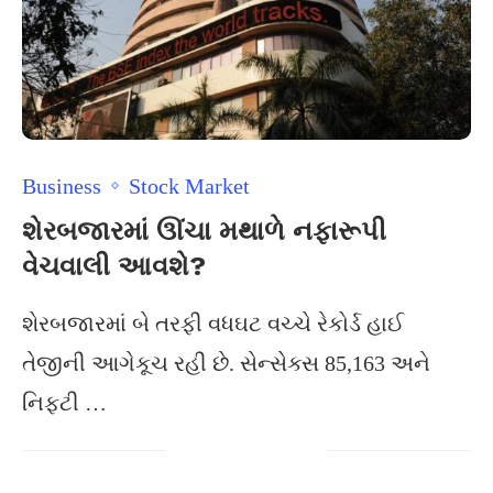
Business
Stock Market
શેરબજારમાં ઊંચા મથાળે નફારૂપી
વેચવાલી આવશે?
શેરબજારમાં બે તરફી વધઘટ વચ્ચે રેકોર્ડ હાઈ
તેજીની આગેકૂચ રહી છે. સેન્સેક્સ 85,163 અને
નિફટી …