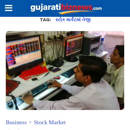
TAG:
સ્ટોક માર્કેટમાં તેજી
Business
Stock Market