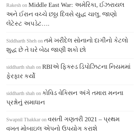
Middle East War: અમેરિકા, ઈઝરાયલ
Rakesh
on
અને ઈરાન વચ્ચે છઠ્ઠા દિવસે યુદ્ધ ચાલુ, જાણો
લેટેસ્ટ અપડેટ….
તમે ખરીદેલ સોનાનો દાગીનો કેટલો
Siddharth Sheh
on
શુદ્ધ છે તે ઘરે બેઠા જાણી શકો છો
RBIએ ફિક્સ્ડ ડિપોઝિટના નિયમમાં
siddharth shah
on
ફેરફાર કર્યો
કોવિડ વેક્સિન અંગે તમારા મનના
siddharth shah
on
પ્રશ્નોનું સમાધાન
વસતી ગણતરી 2021 – પ્રથમ
Swapnil Thakkar
on
વખત મોબાઇલ એપનો ઉપયોગ કરાશે