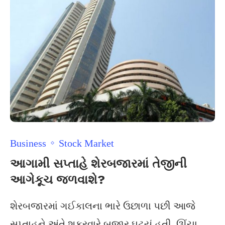
Business
Stock Market
આગામી સપ્તાહે શેરબજારમાં તેજીની
આગેકૂચ જળવાશે?
શેરબજારમાં ગઈકાલના ભારે ઉછાળા પછી આજે
સપ્તાહને અંતે શુક્રવારે બજાર ઘટયું હતી. ઊંચા