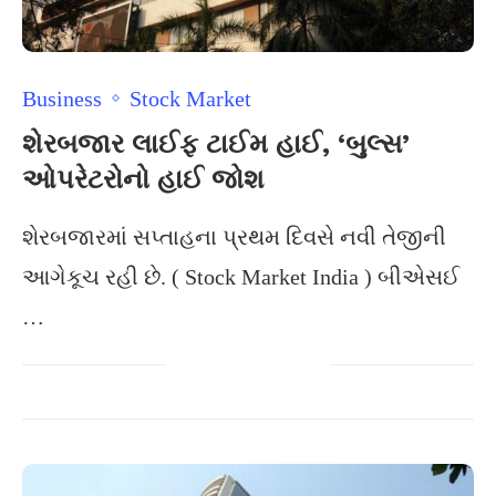
Business
Stock Market
શેરબજાર લાઈફ ટાઈમ હાઈ, ‘બુલ્સ’
ઓપરેટરોનો હાઈ જોશ
શેરબજારમાં સપ્તાહના પ્રથમ દિવસે નવી તેજીની
આગેકૂચ રહી છે. ( Stock Market India ) બીએસઈ
…