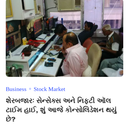
Business
Stock Market
શેરબજારઃ સેન્સેક્સ અને નિફટી ઑલ
ટાઈમ હાઈ, શું આજે કોન્સોલિડેશન થયું
છે?