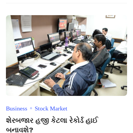
Business
Stock Market
શેરબજાર હજી કેટલા રેકોર્ડ હાઈ
બનાવશે?