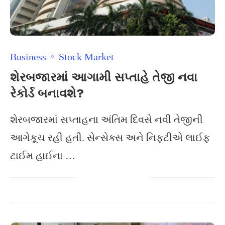
Business
Stock Market
શેરબજારમાં આગામી સપ્તાહે તેજી નવા
રેકોર્ડ બનાવશે?
શેરબજારમાં સપ્તાહના અંતિમ દિવસે નવી તેજીની
આગેકૂચ રહી હતી. સેન્સેક્સ અને નિફટીએ લાઈફ
ટાઈમ હાઈના …