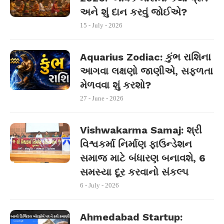
અને શું દાન કરવું જોઈએ?
15 - July - 2026
Aquarius Zodiac: કુંભ રાશિના
આગવા લક્ષણો જાણીએ, સફળતા
મેળવવા શું કરશો?
27 - June - 2026
Vishwakarma Samaj: શ્રી
વિશ્વકર્મા નિર્માણ ફાઉન્ડેશન
સમાજ માટે બંધારણ બનાવશે, 6
સમસ્યા દૂર કરવાનો સંકલ્પ
6 - July - 2026
Ahmedabad Startup: