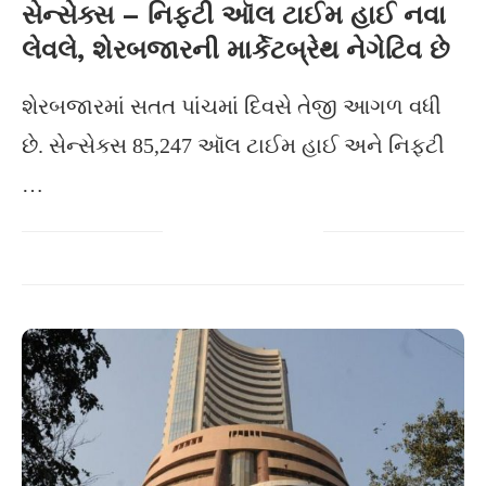
સેન્સેક્સ – નિફ્ટી ઑલ ટાઈમ હાઈ નવા
લેવલે, શેરબજારની માર્કેટબ્રેથ નેગેટિવ છે
શેરબજારમાં સતત પાંચમાં દિવસે તેજી આગળ વધી
છે. સેન્સેક્સ 85,247 ઑલ ટાઈમ હાઈ અને નિફટી
…