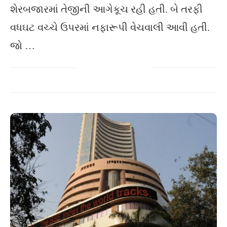
શેરબજારમાં તેજીની આગેકૂચ રહી હતી. બે તરફી
વધઘટ વચ્ચે ઉપરમાં નફારૂપી વેચવાલી આવી હતી.
જો …