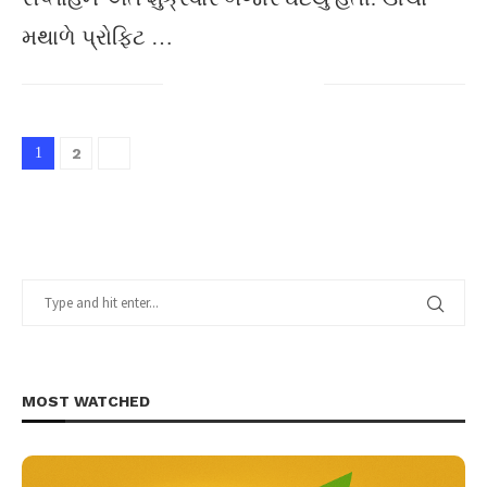
મથાળે પ્રોફિટ …
1
2
MOST WATCHED