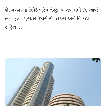
શેરબજારમાં રેકોર્ડ બ્રેક તેજી આગળ વધી છે. આજે
સપ્તાહના પ્રથમ દિવસે સેન્સેક્સ અને નિફટી
સહિત …