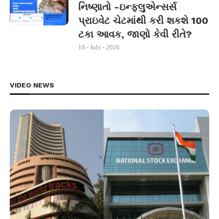
નિષ્ણાતો -ઇન્ફ્લુએન્સર્સ
પ્રાઇવેટ ચેટમાંથી કરી શકશે 100
ટકા આવક, જાણો કેવી રીતે?
10 - July - 2026
VIDEO NEWS