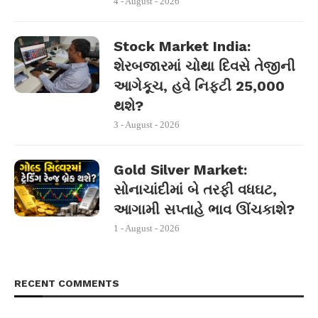
4 - August - 2026
Stock Market India:
શેરબજારમાં ચોથા દિવસે તેજીની
આગેકૂચ, હવે નિફ્ટી 25,000
થશે?
3 - August - 2026
Gold Silver Market:
સોનાચાંદીમાં બે તરફી વધઘટ,
આગામી સપ્તાહે ભાવ ઊંચકાશે?
1 - August - 2026
RECENT COMMENTS