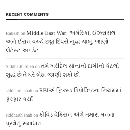
RECENT COMMENTS
Middle East War: અમેરિકા, ઈઝરાયલ
Rakesh
on
અને ઈરાન વચ્ચે છઠ્ઠા દિવસે યુદ્ધ ચાલુ, જાણો
લેટેસ્ટ અપડેટ….
તમે ખરીદેલ સોનાનો દાગીનો કેટલો
Siddharth Sheh
on
શુદ્ધ છે તે ઘરે બેઠા જાણી શકો છો
RBIએ ફિક્સ્ડ ડિપોઝિટના નિયમમાં
siddharth shah
on
ફેરફાર કર્યો
કોવિડ વેક્સિન અંગે તમારા મનના
siddharth shah
on
પ્રશ્નોનું સમાધાન