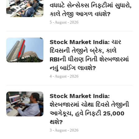
વધઘટે સેન્સેક્સ નિફ્ટીમાં સુધારો,
કાલે તેજી આગળ વધશે?
5 - August - 2026
Stock Market India: ચાર
દિવસની તેજીને બ્રેક, કાલે
RBIની ધીરાણ નિતી શેરબજારમાં
નવું બાઈંગ લાવશે?
4 - August - 2026
Stock Market India:
શેરબજારમાં ચોથા દિવસે તેજીની
આગેકૂચ, હવે નિફ્ટી 25,000
થશે?
3 - August - 2026