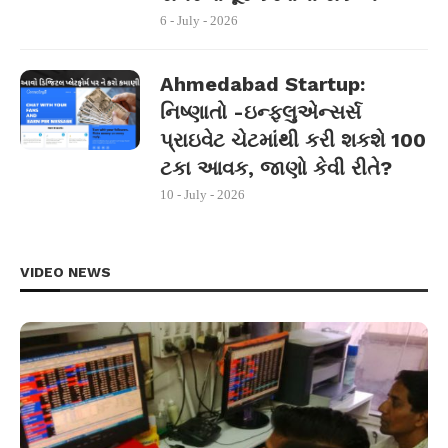
6 - July - 2026
Ahmedabad Startup:
નિષ્ણાતો -ઇન્ફ્લુએન્સર્સ
પ્રાઇવેટ ચેટમાંથી કરી શકશે 100
ટકા આવક, જાણો કેવી રીતે?
10 - July - 2026
VIDEO NEWS