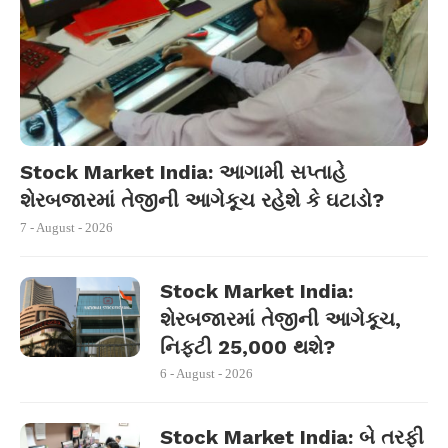
Stock Market India: આગામી સપ્તાહે
શેરબજારમાં તેજીની આગેકૂચ રહેશે કે ઘટાડો?
7 - August - 2026
Stock Market India:
શેરબજારમાં તેજીની આગેકૂચ,
નિફ્ટી 25,000 થશે?
6 - August - 2026
Stock Market India: બે તરફી