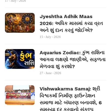
17 - July - 2026
Jyeshtha Adhik Maas
2026: અધિક માસમાં કયા વ્રત
અને શું દાન કરવું જોઈએ?
15 - July - 2026
Aquarius Zodiac: કુંભ રાશિના
આગવા લક્ષણો જાણીએ, સફળતા
મેળવવા શું કરશો?
27 - June - 2026
Vishwakarma Samaj: શ્રી
વિશ્વકર્મા નિર્માણ ફાઉન્ડેશન
સમાજ માટે બંધારણ બનાવશે, 6
સમસ્યા દૂર કરવાનો સંકલ્પ