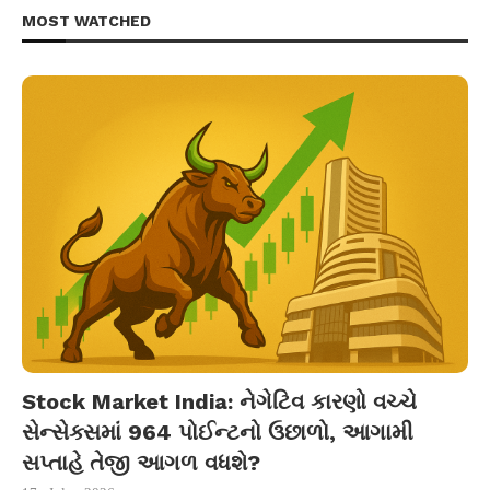
MOST WATCHED
Stock Market India: નેગેટિવ કારણો વચ્ચે
સેન્સેક્સમાં 964 પોઈન્ટનો ઉછાળો, આગામી
સપ્તાહે તેજી આગળ વધશે?