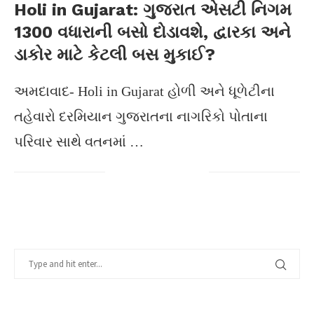
Holi in Gujarat: ગુજરાત એસટી નિગમ
1300 વધારાની બસો દોડાવશે, દ્વારકા અને
ડાકોર માટે કેટલી બસ મુકાઈ?
અમદાવાદ- Holi in Gujarat હોળી અને ધૂળેટીના
તહેવારો દરમિયાન ગુજરાતના નાગરિકો પોતાના
પરિવાર સાથે વતનમાં …