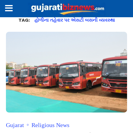
TAG:
હોળીના તહેવાર પર એસટી બસની વ્યવસ્થા
Gujarat
Religious News